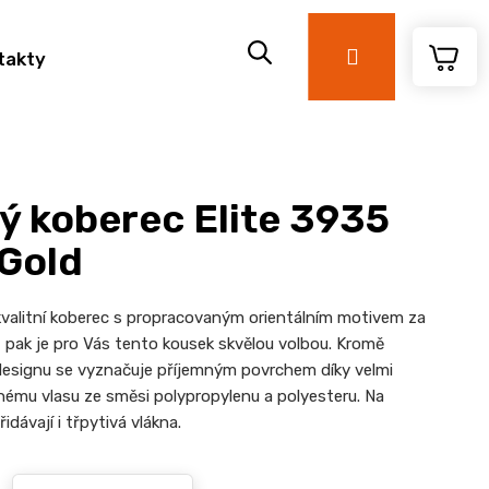
Přihlášení
takty
ý koberec Elite 3935
 Gold
valitní koberec s propracovaným orientálním motivem za
pak je pro Vás tento kousek skvělou volbou. Kromě
designu se vyznačuje příjemným povrchem díky velmi
ému vlasu ze směsi polypropylenu a polyesteru. Na
idávají i třpytivá vlákna.