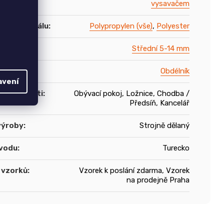
vysavačem
ace materiálu
:
Polypropylen (vše)
,
Polyester
asu
:
Střední 5-14 mm
Obdélník
avení
le místnosti
:
Obývací pokoj, Ložnice, Chodba /
Předsíň, Kancelář
výroby
:
Strojně dělaný
vodu
:
Turecko
 vzorků
:
Vzorek k poslání zdarma, Vzorek
na prodejně Praha