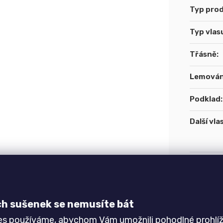
Typ pro
Typ vlas
Třásně
:
Lemován
Podklad
:
Další vla
Gramáž
:
Hustota 
ch sušenek se nemusíte bát
Speciáln
es používáme, abychom Vám umožnili pohodlné prohlíž