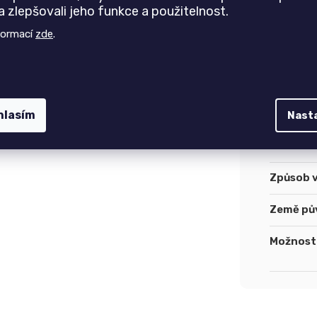
 zlepšovali jeho funkce a použitelnost.
formací
zde
.
Specifik
Výška vl
Tvar
:
hlasím
Nast
Určení d
Způsob 
Země pů
Možnost