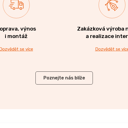
oprava, výnos
Zakázková výroba 
i montáž
a realizace inte
Dozvědět se více
Dozvědět se víc
Poznejte nás blíže