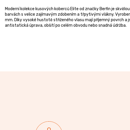
Moderní kolekce kusových koberců Elite od značky Berfin je skvělou
barvách s velice zajímavým zdobením a třpytivými vlákny. Vyroben
mm. Díky vysoké hustotě střiženého vlasu mají příjemný povrch a js
antistatická úprava, obšití po celém obvodu nebo snadná údržba.