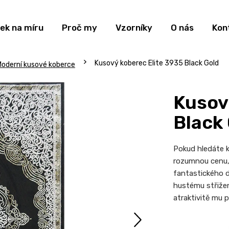
ek na míru
Proč my
Vzorníky
O nás
Kon
Kusový koberec Elite 3935 Black Gold
oderní kusové koberce
Kusov
Black
Pokud hledáte k
rozumnou cenu, 
fantastického 
hustému střižen
atraktivitě mu př