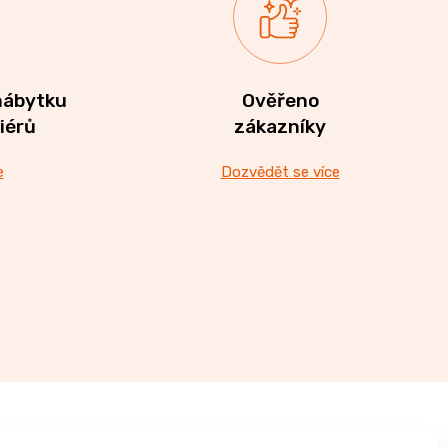
nábytku
Ověřeno
riérů
zákazníky
e
Dozvědět se více