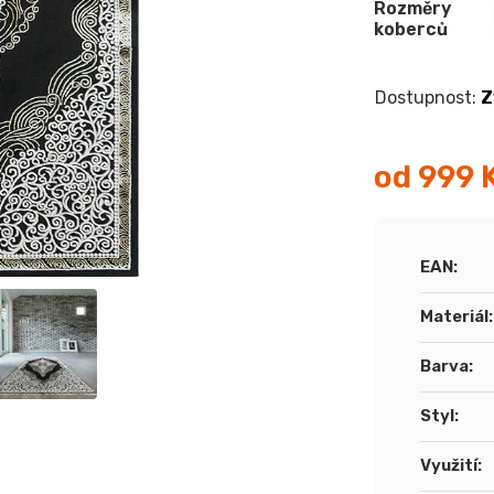
Rozměry
koberců
Z
od
999 
Měrná
cena:
EAN
:
Materiál
:
Barva
:
Styl
:
Využití
: