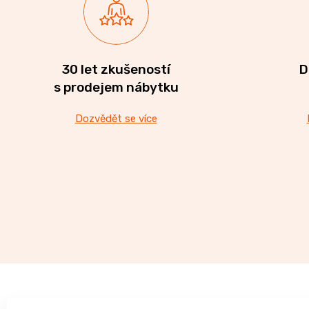
30 let zkušeností
D
s prodejem nábytku
Dozvědět se více
Z