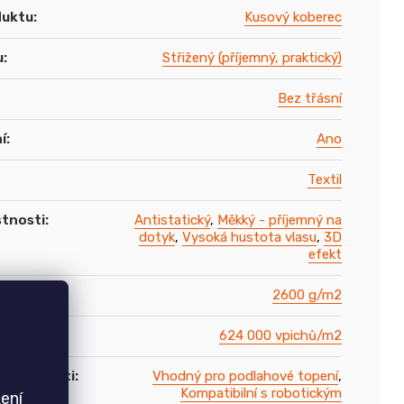
duktu
:
Kusový koberec
u
:
Střižený (příjemný, praktický)
Bez třásní
í
:
Ano
Textil
stnosti
:
Antistatický
,
Měkký - příjemný na
dotyk
,
Vysoká hustota vlasu
,
3D
efekt
2600 g/m2
vlasu
:
624 000 vpichů/m2
í vlastnosti
:
Vhodný pro podlahové topení
,
Kompatibilní s robotickým
ení