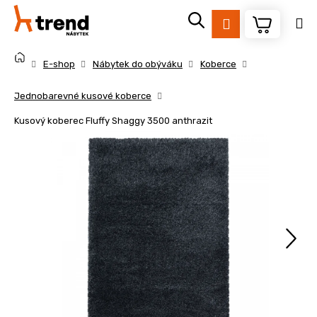
K
Přejít
na
o
Přihlášení
obsah
Zpět
Zpět
š
Domů
í
E-shop
Nábytek do obýváku
Koberce
k
C
Jednobarevné kusové koberce
o
Kusový koberec Fluffy Shaggy 3500 anthrazit
p
o
t
ř
e
b
u
j
e
t
e