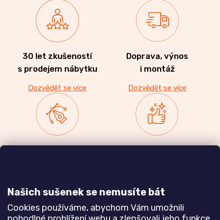
30 let zkušeností
Doprava, výnos
s prodejem nábytku
i montáž
Dozvědět se více
Dozvědět se více
Zakázková výroba
Ověřeno
nábytku
zákazníky
a realizace interiérů
Našich sušenek se nemusíte bát
Dozvědět se více
Dozvědět se více
Cookies používáme, abychom Vám umožnili
pohodlné prohlížení webu a zlepšovali jeho funkce