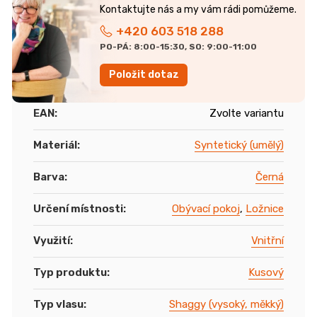
+420 603 518 288
PO-PÁ: 8:00-15:30, SO: 9:00-11:00
Položit dotaz
EAN
:
Zvolte variantu
Materiál
:
Syntetický (umělý)
Barva
:
Černá
Určení místnosti
:
Obývací pokoj
,
Ložnice
Využití
:
Vnitřní
Typ produktu
:
Kusový
Typ vlasu
:
Shaggy (vysoký, měkký)