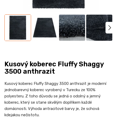
n
a
j
í
t
?
Kusový koberec Fluffy Shaggy
HLEDAT
3500 anthrazit
Kusový koberec Fluffy Shaggy 3500 anthrazit je moderní
jednobarevný koberec vyrobený v Turecku ze 100%
D
polyesteru. Z toho důvodu se jedná o odolný a jemný
o
koberec, který se stane skvělým doplňkem každé
p
domácnosti. Výhoda antracitové barvy je, že schová
o
kdejakou nečistotu.