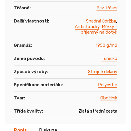
Třásně
:
Bez třásní
Další vlastnosti
:
Snadná údržba
,
Antistatický
,
Měkký -
příjemný na dotyk
Gramáž
:
1950 g/m2
Země původu
:
Turecko
Způsob výroby
:
Strojně dělaný
Specifikace materiálu
:
Polyester
Tvar
:
Obdélník
Třída kvality
:
Zlatá střední cesta
Popis
Diskuze