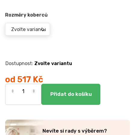
r
u
č
Rozměry koberců
u
j
e
m
e
Zvolte variantu
JEDNOLŮŽKO
NEMO
7
od
517 Kč
750
Kč
Měrná
cena:
Nevíte si rady s výběrem?