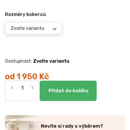
r
u
č
Rozměry koberců
u
j
e
m
e
Zvolte variantu
TV
STOLEK
CREATIV
od
1 950 Kč
28
070
Měrná
Kč
cena:
Nevíte si rady s výběrem?