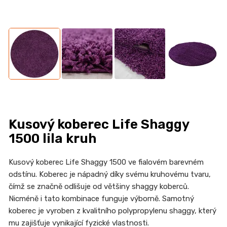
n
a
j
í
t
?
Kusový koberec Life Shaggy
HLEDAT
1500 lila kruh
Kusový koberec Life Shaggy 1500 ve fialovém barevném
odstínu. Koberec je nápadný díky svému kruhovému tvaru,
D
čímž se značně odlišuje od většiny shaggy koberců.
o
Nicméně i tato kombinace funguje výborně. Samotný
p
koberec je vyroben z kvalitního polypropylenu shaggy, který
o
mu zajišťuje vynikající fyzické vlastnosti.