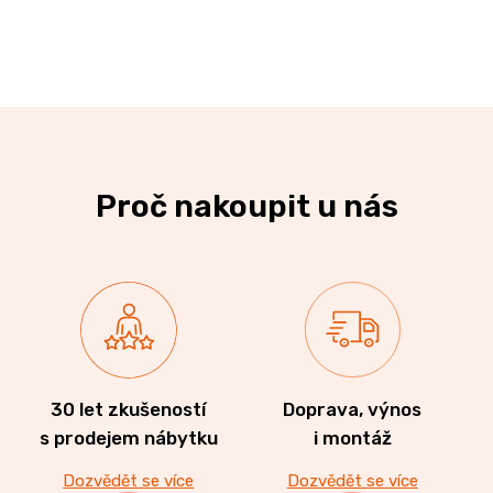
Proč nakoupit u nás
30 let zkušeností
Doprava, výnos
s prodejem nábytku
i montáž
Dozvědět se více
Dozvědět se více