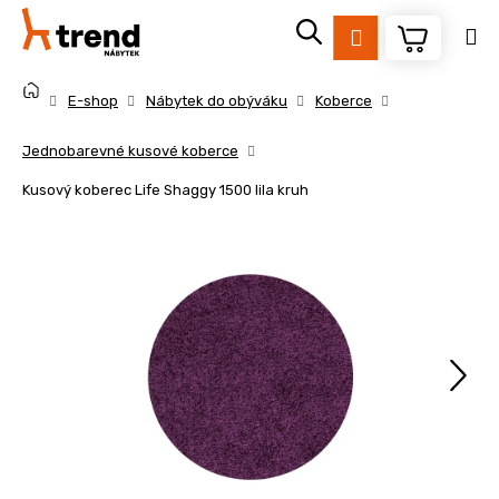
K
Přejít
na
o
Přihlášení
obsah
Zpět
Zpět
š
Domů
í
E-shop
Nábytek do obýváku
Koberce
k
C
Jednobarevné kusové koberce
o
Kusový koberec Life Shaggy 1500 lila kruh
p
o
t
ř
e
b
u
j
e
t
e