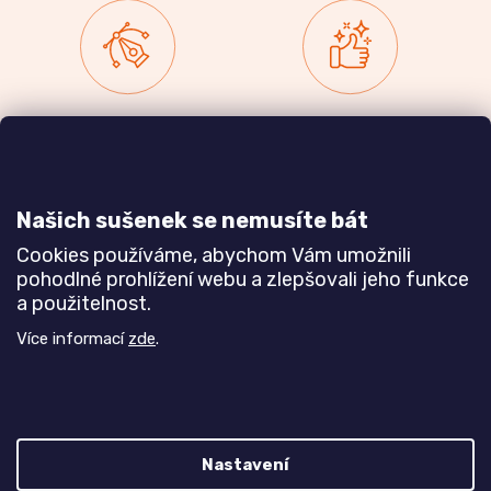
Zakázková výroba
Ověřeno
nábytku
zákazníky
a realizace interiérů
Našich sušenek se nemusíte bát
Dozvědět se více
Dozvědět se více
Cookies používáme, abychom Vám umožnili
pohodlné prohlížení webu a zlepšovali jeho funkce
a použitelnost.
Poznejte nás blíže
Více informací
zde
.
Nastavení