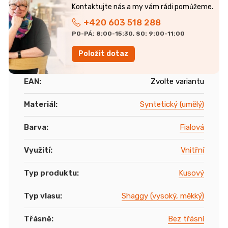
+420 603 518 288
PO-PÁ: 8:00-15:30, SO: 9:00-11:00
Položit dotaz
EAN
:
Zvolte variantu
Materiál
:
Syntetický (umělý)
Barva
:
Fialová
Využití
:
Vnitřní
Typ produktu
:
Kusový
Typ vlasu
:
Shaggy (vysoký, měkký)
Třásně
:
Bez třásní