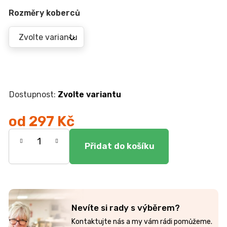
r
u
Rozměry koberců
č
u
j
e
m
e
Zvolte variantu
JÍDELNÍ
STŮL
od
297 Kč
TOKIO
Měrná
20
090
cena:
Kč
Nevíte si rady s výběrem?