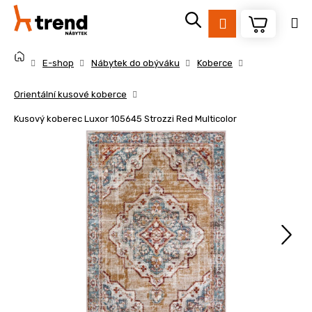
K
Přejít
na
o
Přihlášení
obsah
Zpět
Zpět
š
Domů
í
E-shop
Nábytek do obýváku
Koberce
k
C
Orientální kusové koberce
o
Kusový koberec Luxor 105645 Strozzi Red Multicolor
p
o
t
ř
e
b
u
j
e
t
e