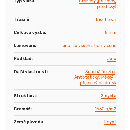
Typ vlasu
:
Střižený (příjemný,
praktický)
Třásně
:
Bez třásní
Celková výška
:
8 mm
Lemování
:
ano, ze všech stran v ceně
Podklad
:
Juta
Další vlastnosti
:
Snadná údržba
,
Antistatický
,
Měkký -
příjemný na dotyk
Struktura
:
Smyčka
Gramáž
:
1550 g/m2
Země původu
:
Egypt