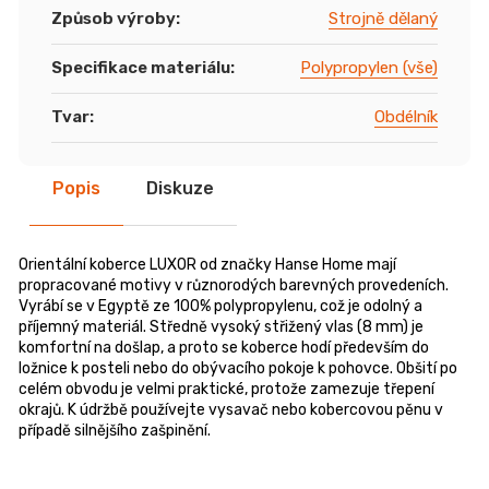
Způsob výroby
:
Strojně dělaný
Specifikace materiálu
:
Polypropylen (vše)
Tvar
:
Obdélník
Popis
Diskuze
Orientální koberce LUXOR od značky Hanse Home mají
propracované motivy v různorodých barevných provedeních.
Vyrábí se v Egyptě ze 100% polypropylenu, což je odolný a
příjemný materiál. Středně vysoký střižený vlas (8 mm) je
komfortní na došlap, a proto se koberce hodí především do
ložnice k posteli nebo do obývacího pokoje k pohovce. Obšití po
celém obvodu je velmi praktické, protože zamezuje třepení
okrajů. K údržbě používejte vysavač nebo kobercovou pěnu v
případě silnějšího zašpinění.