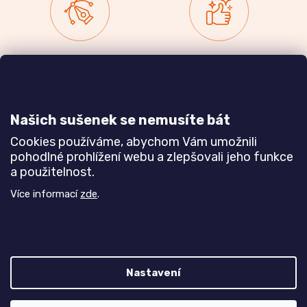
Zakázková výroba
Ověřeno
nábytku
zákazníky
a realizace interiérů
Našich sušenek se nemusíte bát
Dozvědět se více
Dozvědět se více
Cookies používáme, abychom Vám umožnili
pohodlné prohlížení webu a zlepšovali jeho funkce
a použitelnost.
Poznejte nás blíže
Více informací
zde
.
Nastavení