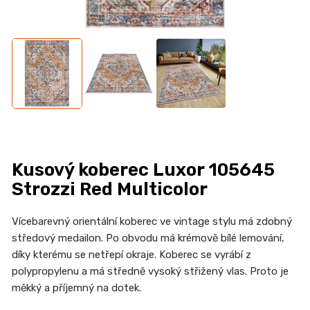
n
a
j
í
t
?
Kusový koberec Luxor 105645
HLEDAT
Strozzi Red Multicolor
Vícebarevný orientální koberec ve vintage stylu má zdobný
středový medailon. Po obvodu má krémově bílé lemování,
D
díky kterému se netřepí okraje. Koberec se vyrábí z
o
polypropylenu a má středně vysoký střižený vlas. Proto je
p
měkký a příjemný na dotek.
o