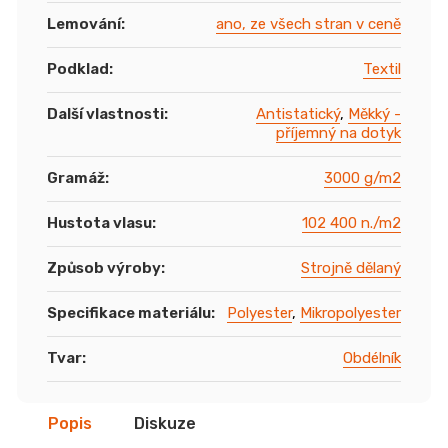
Lemování
:
ano, ze všech stran v ceně
Podklad
:
Textil
Další vlastnosti
:
Antistatický
,
Měkký -
příjemný na dotyk
Gramáž
:
3000 g/m2
Hustota vlasu
:
102 400 n./m2
Způsob výroby
:
Strojně dělaný
Specifikace materiálu
:
Polyester
,
Mikropolyester
Tvar
:
Obdélník
Popis
Diskuze