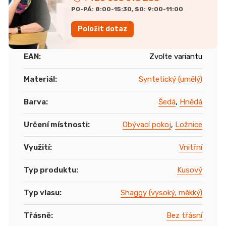
PO-PÁ: 8:00-15:30, SO: 9:00-11:00
Položit dotaz
EAN
:
Zvolte variantu
Materiál
:
Syntetický (umělý)
Barva
:
Šedá
,
Hnědá
Určení místnosti
:
Obývací pokoj
,
Ložnice
Využití
:
Vnitřní
Typ produktu
:
Kusový
Typ vlasu
:
Shaggy (vysoký, měkký)
Třásně
:
Bez třásní