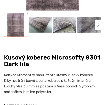
n
a
j
í
t
?
Kusový koberec Microsofty 8301
HLEDAT
Dark lila
Kolekce Microsofty nabízí tento krásný kusový koberec.
Díky neutrání barvě sladíte koberec s každým interiérem.
D
Dlouhý vlas 30 mm se postará o Vaše pohodlí. Výrobním
o
materiálem je mikro polyester.
p
o