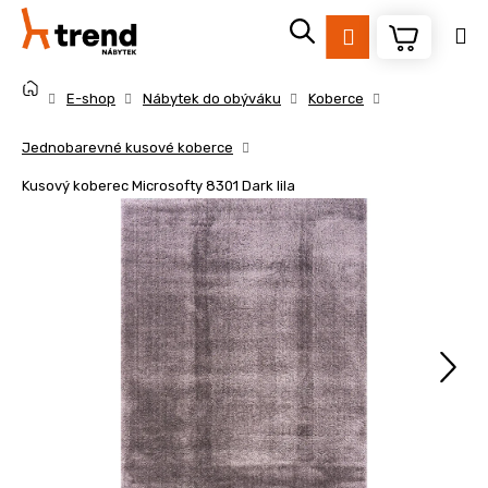
K
Přejít
na
o
Přihlášení
obsah
Zpět
Zpět
š
Domů
í
E-shop
Nábytek do obýváku
Koberce
k
C
Jednobarevné kusové koberce
o
Kusový koberec Microsofty 8301 Dark lila
p
o
t
ř
e
b
u
j
e
t
e