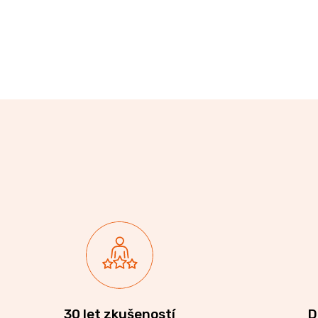
30 let zkušeností
D