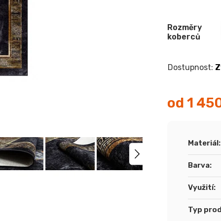
Rozměry
koberců
Z
od
1 45
Měrná
cena:
Materiál
:
Barva
:
Využití
:
Typ pro