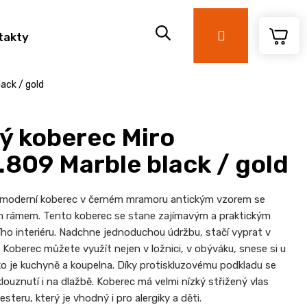
Přihlášení
takty
ack / gold
ý koberec Miro
.809 Marble black / gold
ý moderní koberec v černém mramoru antickým vzorem se
m rámem. Tento koberec se stane zajímavým a praktickým
o interiéru. Nadchne jednoduchou údržbu, stačí vyprat v
 Koberec můžete využít nejen v ložnici, v obýváku, snese si u
ako je kuchyně a koupelna. Díky protiskluzovému podkladu se
louznutí i na dlažbě. Koberec má velmi nízký střižený vlas
steru, který je vhodný i pro alergiky a děti.