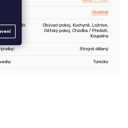
Obdélník
le místnosti
:
Obývací pokoj, Kuchyně, Ložnice,
Dětský pokoj, Chodba / Předsíň,
avení
Koupelna
výroby
:
Strojně dělaný
vodu
:
Turecko