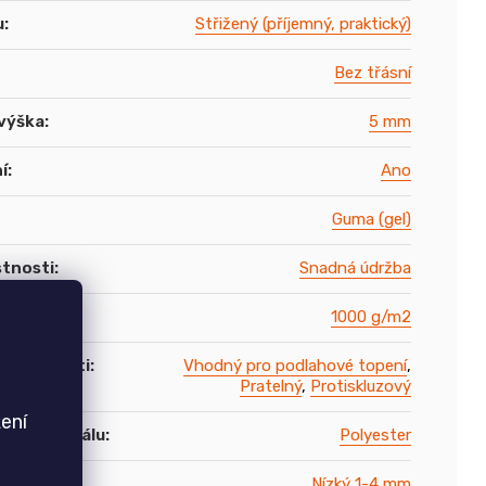
u
:
Střižený (příjemný, praktický)
Bez třásní
výška
:
5 mm
í
:
Ano
Guma (gel)
stnosti
:
Snadná údržba
1000 g/m2
í vlastnosti
:
Vhodný pro podlahové topení
,
Pratelný
,
Protiskluzový
ení
ace materiálu
:
Polyester
asu
:
Nízký 1-4 mm