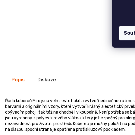
7 750 Kč
CREATIV
28
Židle GOLDA
070
5 235 Kč
Kč
TV stolek CREATIV
Sou
28 070 Kč
Jídelní stůl TOKIO
20 090 Kč
Komoda EGON
19 700 Kč
Dubová jídelní židle GOLDA 2
5 235 Kč
Popis
Diskuze
Řada koberců Miro jsou velmi estetické a vytvoří jedinečnou atmosfé
barvami a originálními vzory, které vytvoří krásný a estetický prvek 
obývacím pokoji, tak též na chodbě i v koupelně. Není potřeba se bá
jsou vyrobeny z polyesterového vlákna, který je bezpečný pro alergi
nezávadnost pro životní prostředí. Koberec je možný položit na po
na dlažbu, spodní strana je opatřena protiskluzový podkladem.