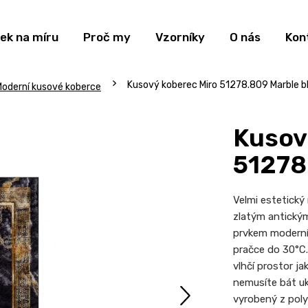
ek na míru
Proč my
Vzorníky
O nás
Kon
Kusový koberec Miro 51278.809 Marble bl
oderní kusové koberce
Kusov
51278
Velmi estetick
zlatým antický
prvkem moderníh
pračce do 30°C.
vlhčí prostor j
nemusíte bát uk
vyrobený z polye