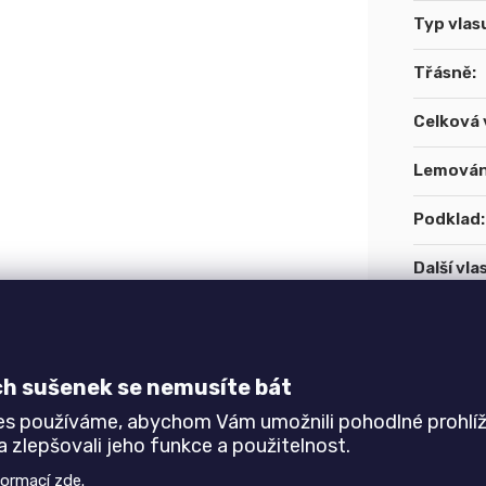
Typ vlas
Třásně
:
Celková 
Lemován
Podklad
:
Další vla
Gramáž
:
Speciáln
ch sušenek se nemusíte bát
es používáme, abychom Vám umožnili pohodlné prohlíž
Specifik
 zlepšovali jeho funkce a použitelnost.
formací
zde
.
Výška vl