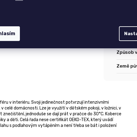
Tvar
:
Určení d
hlasím
Nast
Způsob 
Země pů
ru v interiéru. Svoji jedinečnost potvrzují intenzivními
v celé domácnosti. Lze je využití v dětském pokoji, v ložnici, v
t znečištění, jednoduše se dají prát v pračce do 30°C. Koberce
ky a děti. Celá řada nese certifikát OEKO-TEX, který uvádí
dlahu s podlahovým vytápěním a není třeba se bát i položení