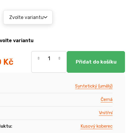
volte variantu
0 Kč
Syntetický (umělý)
Černá
Vnitřní
duktu
:
Kusový koberec