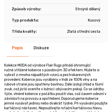
Způsob výroby
:
Strojně dělaný
Typ produktu
:
Kusový
Třída kvality
:
Zlatá střední cesta
Popis
Diskuze
Kolekce MODA od výrobce Flair Rugs přináší ohromující
ručně střižené koberce s působivým 3D efektem. Můžete si
vybrat z mnoha nápaditých vzorů a pestrobarevných
provedení. Koberce jsou vyráběny v Indii ze 100% vlny a na
rubové straně jsou opatřeny bavlnou. Dále izolují chlad a tlumí
zvuk, což jistě oceníte v ložnici i obývacím pokoji. Co se údržby
týče, vlněné koberce z počátku pouští vlas, což časem odezní v
závislosti na provozu a opotřebení. Doporučujeme koberce
jemně vysávat jednou nebo dvakrát týdně. Při vysávání použijte
kartáčový nástavec. Nepoužívejte rotační kartáčovou hlavu,