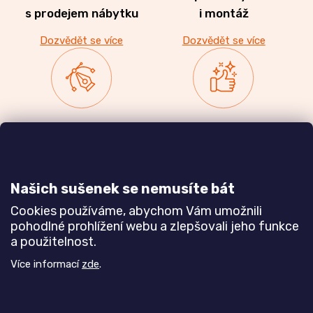
s prodejem nábytku
i montáž
Dozvědět se více
Dozvědět se více
Zakázková výroba
Ověřeno
nábytku
zákazníky
a realizace interiérů
Našich sušenek se nemusíte bát
Dozvědět se více
Dozvědět se více
Cookies používáme, abychom Vám umožnili
pohodlné prohlížení webu a zlepšovali jeho funkce
a použitelnost.
Poznejte nás blíže
Více informací
zde
.