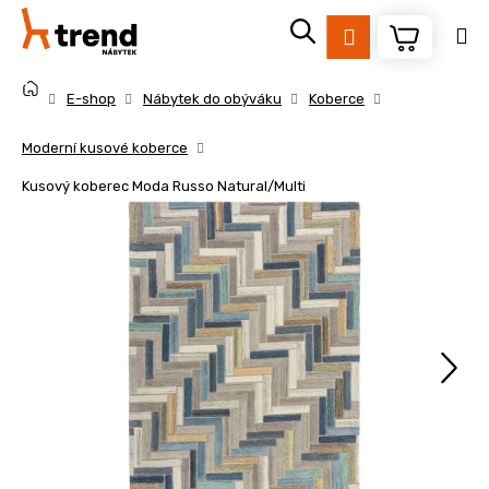
K
Přejít
na
o
Přihlášení
obsah
Zpět
Zpět
š
Domů
í
E-shop
Nábytek do obýváku
Koberce
k
C
Moderní kusové koberce
o
Kusový koberec Moda Russo Natural/Multi
p
o
t
ř
e
b
u
j
e
t
e