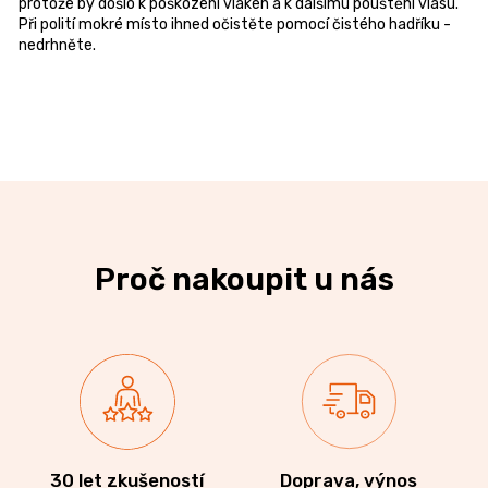
protože by došlo k poškození vláken a k dalšímu pouštění vlasu.
Při polití mokré místo ihned očistěte pomocí čistého hadříku -
nedrhněte.
Proč nakoupit u nás
30 let zkušeností
Doprava, výnos