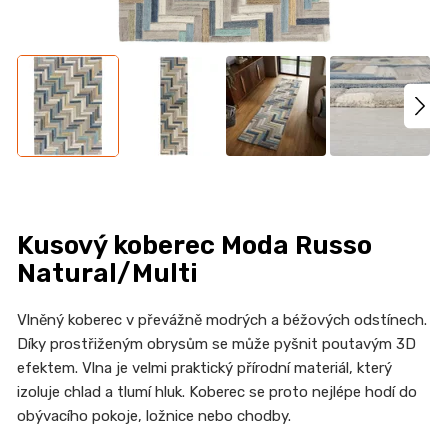
n
a
j
í
t
?
Kusový koberec Moda Russo
HLEDAT
Natural/Multi
Vlněný koberec v převážně modrých a béžových odstínech.
Díky prostřiženým obrysům se může pyšnit poutavým 3D
D
efektem. Vlna je velmi praktický přírodní materiál, který
o
izoluje chlad a tlumí hluk. Koberec se proto nejlépe hodí do
p
obývacího pokoje, ložnice nebo chodby.
o