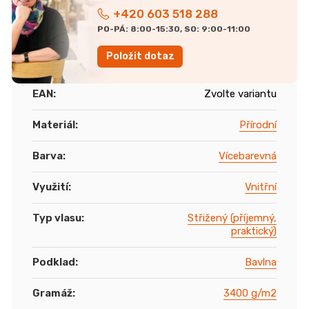
+420 603 518 288
PO-PÁ: 8:00-15:30, SO: 9:00-11:00
Položit dotaz
EAN
:
Zvolte variantu
Materiál
:
Přírodní
Barva
:
Vícebarevná
Využití
:
Vnitřní
Typ vlasu
:
Střižený (příjemný,
praktický)
Podklad
:
Bavlna
Gramáž
:
3400 g/m2