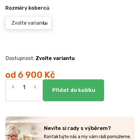
r
u
Rozměry koberců
č
u
j
e
m
e
Zvolte variantu
TV
STOLEK
od
6 900 Kč
CREATIV
Měrná
28
070
cena:
Kč
Nevíte si rady s výběrem?