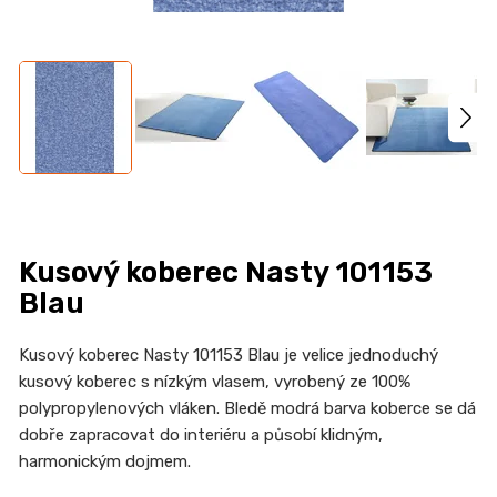
n
a
j
í
t
?
Kusový koberec Nasty 101153
HLEDAT
Blau
Kusový koberec Nasty 101153 Blau je velice jednoduchý
kusový koberec s nízkým vlasem, vyrobený ze 100%
D
polypropylenových vláken. Bledě modrá barva koberce se dá
o
dobře zapracovat do interiéru a působí klidným,
p
harmonickým dojmem.
o