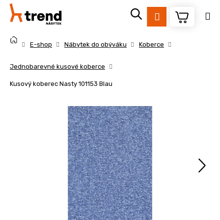
K
Přejít
na
o
Přihlášení
obsah
Zpět
Zpět
š
Domů
í
E-shop
Nábytek do obýváku
Koberce
k
C
Jednobarevné kusové koberce
o
Kusový koberec Nasty 101153 Blau
p
o
t
ř
e
b
u
j
e
t
e