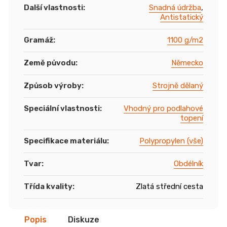
Další vlastnosti
:
Snadná údržba
,
Antistatický
Gramáž
:
1100 g/m2
Země původu
:
Německo
Způsob výroby
:
Strojně dělaný
Speciální vlastnosti
:
Vhodný pro podlahové
topení
Specifikace materiálu
:
Polypropylen (vše)
Tvar
:
Obdélník
Třída kvality
:
Zlatá střední cesta
Popis
Diskuze