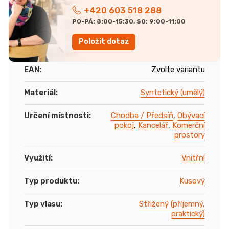
+420 603 518 288
PO-PÁ: 8:00-15:30, SO: 9:00-11:00
Položit dotaz
EAN
:
Zvolte variantu
Materiál
:
Syntetický (umělý)
Určení místnosti
:
Chodba / Předsíň
,
Obývací
pokoj
,
Kancelář
,
Komerční
prostory
Využití
:
Vnitřní
Typ produktu
:
Kusový
Typ vlasu
:
Střižený (příjemný,
praktický)