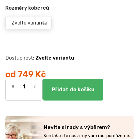
r
u
Rozměry koberců
č
u
j
e
m
e
Zvolte variantu
ŽIDLE
GOLDA
od
749 Kč
5
Měrná
235
Kč
cena:
Nevíte si rady s výběrem?