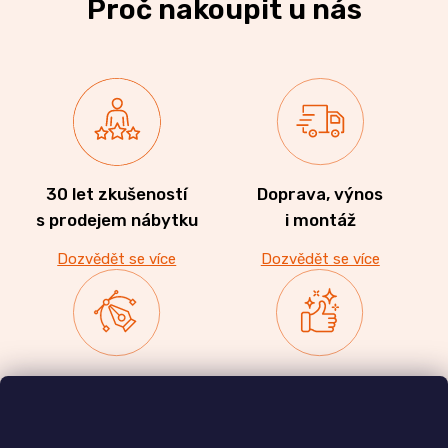
Proč nakoupit u nás
30 let zkušeností
Doprava, výnos
s prodejem nábytku
i montáž
Dozvědět se více
Dozvědět se více
Zakázková výroba
Ověřeno
nábytku
zákazníky
a realizace interiérů