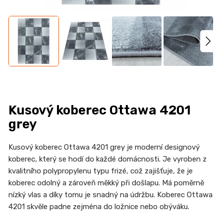
n
a
j
í
t
?
Kusový koberec Ottawa 4201
grey
HLEDAT
Kusový koberec Ottawa 4201 grey je moderní designový
koberec, který se hodí do každé domácnosti. Je vyroben z
kvalitního polypropylenu typu frizé, což zajišťuje, že je
D
koberec odolný a zároveň měkký při došlapu. Má poměrně
o
nízký vlas a díky tomu je snadný na údržbu. Koberec Ottawa
p
4201 skvěle padne zejména do ložnice nebo obýváku.
o