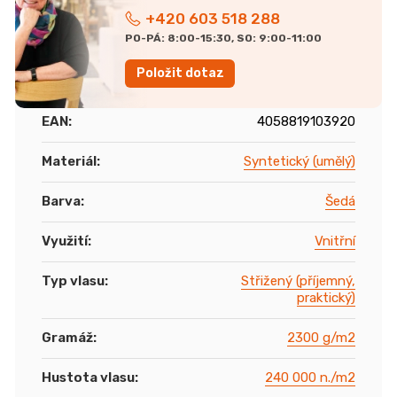
+420 603 518 288
PO-PÁ: 8:00-15:30, SO: 9:00-11:00
Položit dotaz
EAN
:
4058819103920
Materiál
:
Syntetický (umělý)
Barva
:
Šedá
Využití
:
Vnitřní
Typ vlasu
:
Střižený (příjemný,
praktický)
Gramáž
:
2300 g/m2
Hustota vlasu
:
240 000 n./m2