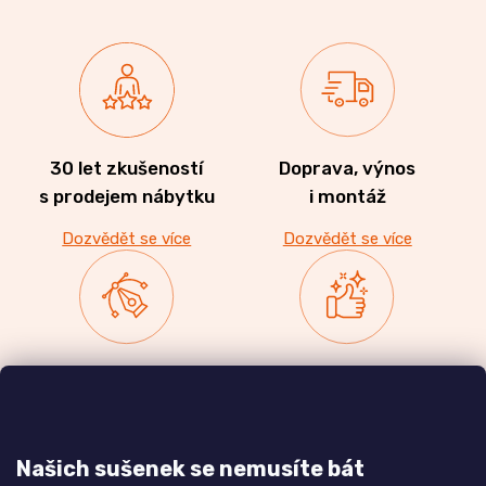
30 let zkušeností
Doprava, výnos
s prodejem nábytku
i montáž
Dozvědět se více
Dozvědět se více
Zakázková výroba
Ověřeno
nábytku
zákazníky
a realizace interiérů
Našich sušenek se nemusíte bát
Dozvědět se více
Dozvědět se více