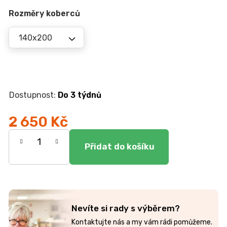
r
u
Rozměry koberců
č
u
j
e
m
e
Do 3 týdnů
KOMODA
EGON
2 650 Kč
19
Měrná
700
Kč
cena:
Nevíte si rady s výběrem?