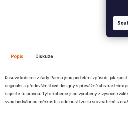
7 750 Kč
CREATIV
28
Židle GOLDA
070
5 235 Kč
Kč
Sou
TV stolek CREATIV
28 070 Kč
Jídelní stůl TOKIO
20 090 Kč
Komoda EGON
Popis
Diskuze
19 700 Kč
Dubová jídelní židle GOLDA 2
5 235 Kč
Kusové koberce z řady Parma jsou perfektní způsob, jak zpestř
originální a především líbivé designy s převážně abstraktními p
najdete tu pravou. Tyto koberce jsou vyrobeny z vysoce kvalit
svou hedvábnou měkkostí a odolností zcela srovnatelné s draž