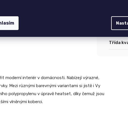
Tvar
:
Způsob 
hlasím
Nast
Typ pro
Třída kva
it moderní interiér v domácnosti. Nabízejí výrazné,
rvky. Mezi různými barevnými variantami si jistě i Vy
ního polypropylenu v úpravě heatset, díky čemuž jsou
šími vlněnými koberci.