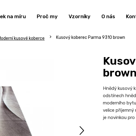
ek na míru
Proč my
Vzorníky
O nás
Kon
Kusový koberec Parma 9310 brown
oderní kusové koberce
Kusov
brow
Hnědý kusový k
odstínech hnědé
moderního bytu.
velice příjemný
je novinkou pro 