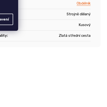
Obdélník
výroby
:
Strojně dělaný
avení
duktu
:
Kusový
lity
:
Zlatá střední cesta