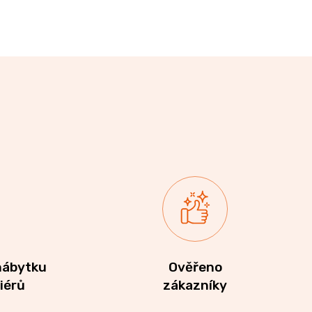
nábytku
Ověřeno
riérů
zákazníky