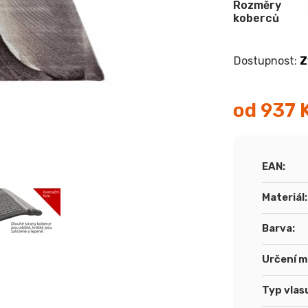
Rozměry
koberců
Z
od
937 
Měrná
cena:
EAN
:
Materiál
:
Barva
:
Určení m
Typ vlas