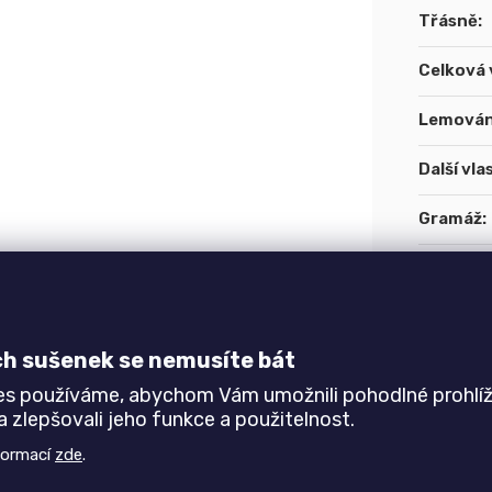
Třásně
:
Celková 
Lemován
Další vla
Gramáž
:
Hustota 
Země pů
ch sušenek se nemusíte bát
Speciáln
es používáme, abychom Vám umožnili pohodlné prohlíž
 zlepšovali jeho funkce a použitelnost.
formací
zde
.
Výška vl