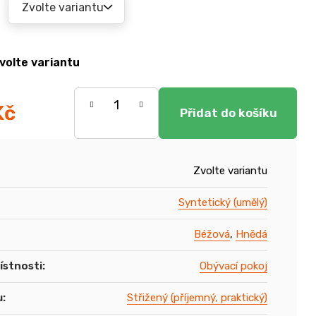
volte variantu
Kč
Zvolte variantu
Syntetický (umělý)
Béžová
,
Hnědá
ístnosti
:
Obývací pokoj
u
:
Střižený (příjemný, praktický)