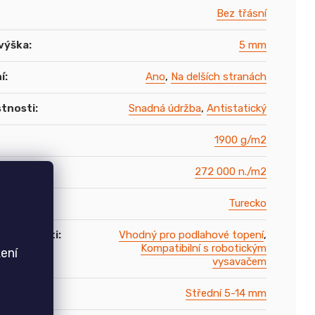
Bez třásní
výška
:
5 mm
í
:
Ano
,
Na delších stranách
stnosti
:
Snadná údržba
,
Antistatický
1900 g/m2
vlasu
:
272 000 n./m2
vodu
:
Turecko
í vlastnosti
:
Vhodný pro podlahové topení
,
Kompatibilní s robotickým
ení
vysavačem
asu
:
Střední 5-14 mm