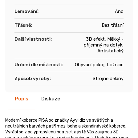
Lemování
:
Ano
Třásně
:
Bez třásní
Další vlastnosti
:
3D efekt, Měkký -
příjemný na dotyk,
Antistatický
Určení dle místnosti
:
Obývací pokoj, Ložnice
Způsob výroby
:
Strojně dělaný
Popis
Diskuze
Moderní koberce PISA od značky Ayyildiz ve světlých a
neutrálních barvách patří mezi boho a skandinávské koberce.
Vyrábí se z polypropylenu heatset a jistě Vás zaujmou 3D
geometrickými vzory. Ty vznikají kombinací středně vysokých