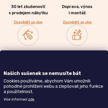
30 let zkušeností
Doprava, výnos
s prodejem nábytku
i montáž
Dozvědět se více
Dozvědět se více
Zakázková výroba
Ověřeno
nábytku
zákazníky
a realizace interiérů
Našich sušenek se nemusíte bát
Dozvědět se více
Dozvědět se více
Cookies používáme, abychom Vám umožnili
pohodlné prohlížení webu a zlepšovali jeho funkce
a použitelnost.
Poznejte nás blíže
Více informací
zde
.