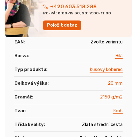
+420 603 518 288
PO-PÁ: 8:00-15:30, SO: 9:00-11:00
Položit dotaz
EAN
:
Zvolte variantu
Barva
:
Bílá
Typ produktu
:
Kusový koberec
Celková výška
:
20 mm
Gramáž
:
2150 g/m2
Tvar
:
Kruh
Třída kvality
:
Zlatá střední cesta