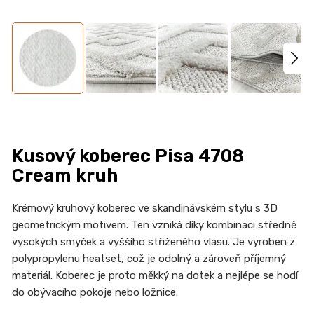
n
a
j
í
t
?
Kusový koberec Pisa 4708
Cream kruh
HLEDAT
Krémový kruhový koberec ve skandinávském stylu s 3D
geometrickým motivem. Ten vzniká díky kombinaci středně
vysokých smyček a vyššího střiženého vlasu. Je vyroben z
D
polypropylenu heatset, což je odolný a zároveň příjemný
o
materiál. Koberec je proto měkký na dotek a nejlépe se hodí
p
do obývacího pokoje nebo ložnice.
o