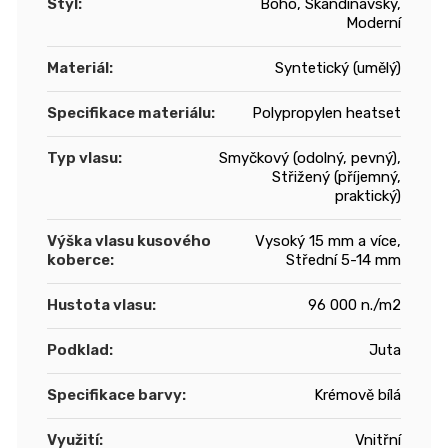
Styl
:
Boho, Skandinávský,
Moderní
Materiál
:
Syntetický (umělý)
Specifikace materiálu
:
Polypropylen heatset
Typ vlasu
:
Smyčkový (odolný, pevný),
Střižený (příjemný,
praktický)
Výška vlasu kusového
Vysoký 15 mm a více,
koberce
:
Střední 5-14 mm
Hustota vlasu
:
96 000 n./m2
Podklad
:
Juta
Specifikace barvy
:
Krémově bílá
Využití
:
Vnitřní