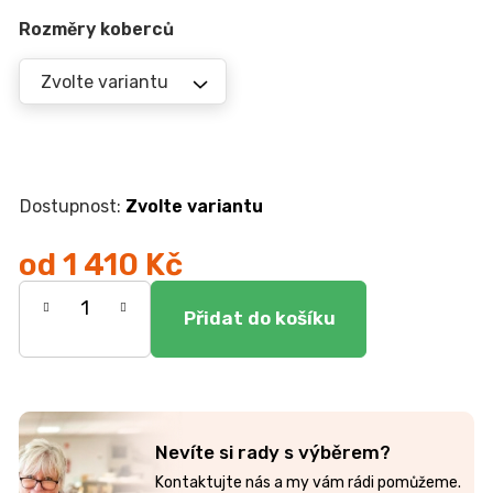
r
u
Rozměry koberců
č
u
j
e
m
e
Zvolte variantu
JEDNOLŮŽKO
NEMO
od
1 410 Kč
7
Měrná
750
Kč
cena:
Nevíte si rady s výběrem?