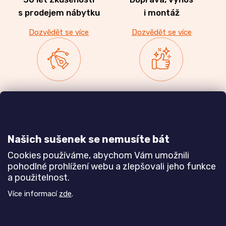
s prodejem nábytku
i montáž
Dozvědět se více
Dozvědět se více
Zakázková výroba
Ověřeno
nábytku
zákazníky
a realizace interiérů
Našich sušenek se nemusíte bát
Dozvědět se více
Dozvědět se více
Cookies používáme, abychom Vám umožnili
pohodlné prohlížení webu a zlepšovali jeho funkce
a použitelnost.
Poznejte nás blíže
Více informací
zde
.