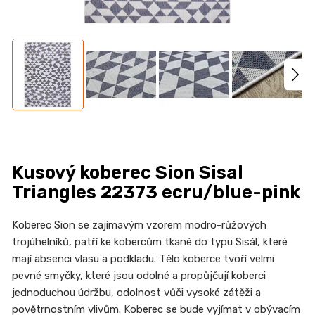
n
a
j
í
t
?
Kusový koberec Sion Sisal
HLEDAT
Triangles 22373 ecru/blue-pink
Koberec Sion se zajímavým vzorem modro-růžových
trojúhelníků, patří ke kobercům tkané do typu Sisál, které
D
mají absenci vlasu a podkladu. Tělo koberce tvoří velmi
o
pevné smyčky, které jsou odolné a propůjčují koberci
p
jednoduchou údržbu, odolnost vůči vysoké zátěži a
o
povětrnostním vlivům. Koberec se bude vyjímat v obývacím