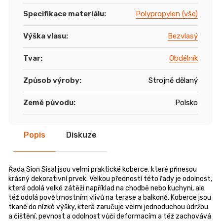
Specifikace materiálu
:
Polypropylen (vše)
Výška vlasu
:
Bezvlasý
Tvar
:
Obdélník
Způsob výroby
:
Strojně dělaný
Země původu
:
Polsko
Popis
Diskuze
Řada Sion Sisal jsou velmi praktické koberce, které přinesou
krásný dekorativní prvek. Velkou předností této řady je odolnost,
která odolá velké zátěži například na chodbě nebo kuchyni, ale
též odolá povětrnostním vlivů na terase a balkoně. Koberce jsou
tkané do nízké výšky, která zaručuje velmi jednoduchou údržbu
a čištění, pevnost a odolnost vůči deformacím a též zachovává