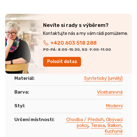
Nevíte si rady s výběrem?
+420 603 518 288
PO-PÁ: 8:00-15:30, SO: 9:00-11:00
Položit dotaz
Materiál
:
Syntetický (umělý)
Barva
:
Vícebarevná
Styl
:
Moderní
Určení místnosti
:
Chodba / Předsíň
,
Obývací
pokoj
,
Terasa
,
Balkon
,
Kuchyně