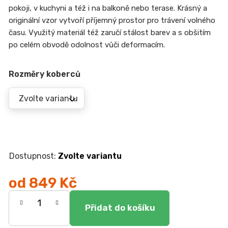
r
pokoji, v kuchyni a též i na balkoně nebo terase. Krásný a
u
originální vzor vytvoří příjemný prostor pro trávení volného
č
u
času. Využitý materiál též zaručí stálost barev a s obšitím
j
po celém obvodě odolnost vůči deformacím.
e
m
Rozměry koberců
e
JÍDELNÍ
STŮL
TOKIO
20
090
Kč
Zvolte variantu
od
849 Kč
Měrná
cena: