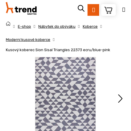
K
Přejít
na
o
Přihlášení
obsah
Zpět
Zpět
š
Domů
í
E-shop
Nábytek do obýváku
Koberce
k
C
Moderní kusové koberce
o
Kusový koberec Sion Sisal Triangles 22373 ecru/blue-pink
p
o
t
ř
e
b
u
j
e
t
e