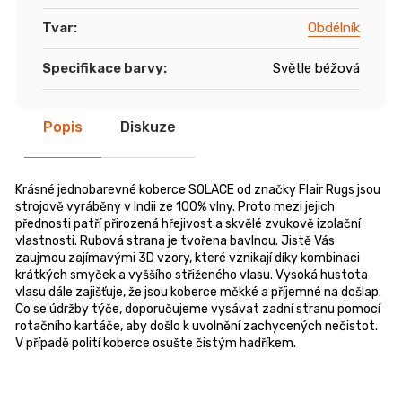
Tvar
:
Obdélník
Specifikace barvy
:
Světle béžová
Popis
Diskuze
Krásné jednobarevné koberce SOLACE od značky Flair Rugs jsou
strojově vyráběny v Indii ze 100% vlny. Proto mezi jejich
přednosti patří přirozená hřejivost a skvělé zvukově izolační
vlastnosti. Rubová strana je tvořena bavlnou. Jistě Vás
zaujmou zajímavými 3D vzory, které vznikají díky kombinaci
krátkých smyček a vyššího střiženého vlasu. Vysoká hustota
vlasu dále zajišťuje, že jsou koberce měkké a příjemné na došlap.
Co se údržby týče, doporučujeme vysávat zadní stranu pomocí
rotačního kartáče, aby došlo k uvolnění zachycených nečistot.
V případě polití koberce osušte čistým hadříkem.