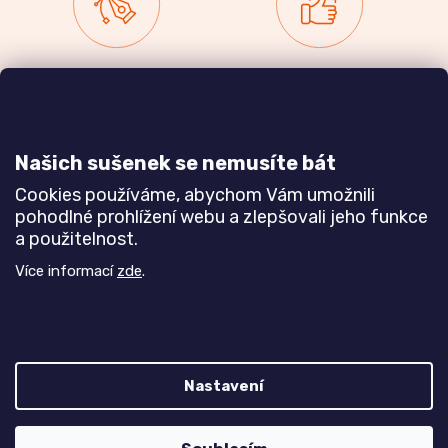
Zakázková výroba
Ověřeno
nábytku
zákazníky
a realizace interiérů
Našich sušenek se nemusíte bát
Dozvědět se více
Dozvědět se více
Cookies používáme, abychom Vám umožnili
pohodlné prohlížení webu a zlepšovali jeho funkce
a použitelnost.
Poznejte nás blíže
Více informací
zde
.
Nastavení
Z
Vytvořil Shoptet