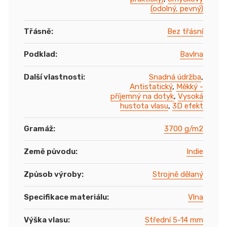
(odolný, pevný)
Třásně
:
Bez třásní
Podklad
:
Bavlna
Další vlastnosti
:
Snadná údržba
,
Antistatický
,
Měkký -
příjemný na dotyk
,
Vysoká
hustota vlasu
,
3D efekt
Gramáž
:
3700 g/m2
Země původu
:
Indie
Způsob výroby
:
Strojně dělaný
Specifikace materiálu
:
Vlna
Výška vlasu
:
Střední 5-14 mm