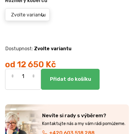
r
Rozměry koberců
u
č
u
j
e
m
e
Zvolte variantu
od
12 650 Kč
JEDNOLŮŽKO
NEMO
Měrná
7
750
cena:
Kč
Nevíte si rady s výběrem?
+420 603 518 288