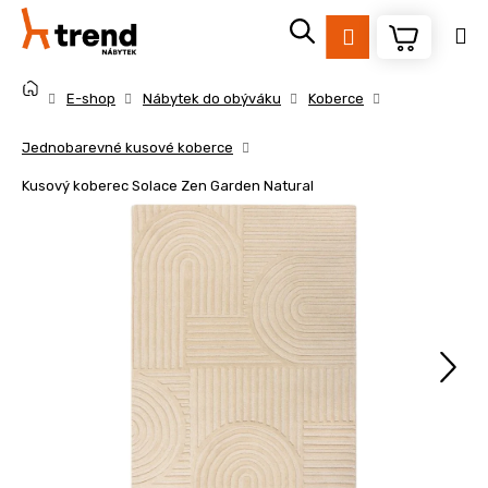
K
Přejít
na
o
Přihlášení
obsah
Zpět
Zpět
š
Domů
í
E-shop
Nábytek do obýváku
Koberce
k
C
Jednobarevné kusové koberce
o
Kusový koberec Solace Zen Garden Natural
p
o
t
ř
e
b
u
j
e
t
e