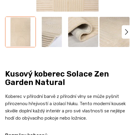
n
a
j
í
t
?
Kusový koberec Solace Zen
HLEDAT
Garden Natural
Koberec v přírodní barvě z přírodní vlny se může pyšnit
přirozenou hřejivostí a izolací hluku. Tento moderní kousek
D
skvěle doplní každý interiér a pro své vlastnosti se nejlépe
o
hodí do obývacího pokoje nebo ložnice.
p
o