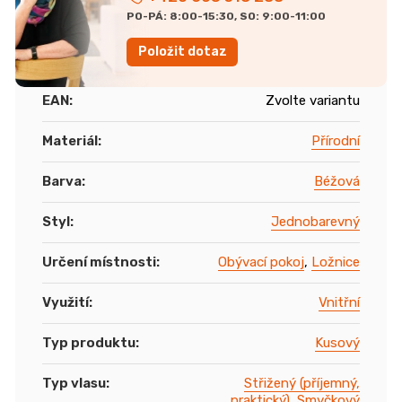
PO-PÁ: 8:00-15:30, SO: 9:00-11:00
Položit dotaz
EAN
:
Zvolte variantu
Materiál
:
Přírodní
Barva
:
Béžová
Styl
:
Jednobarevný
Určení místnosti
:
Obývací pokoj
,
Ložnice
Využití
:
Vnitřní
Typ produktu
:
Kusový
Typ vlasu
:
Střižený (příjemný,
praktický)
,
Smyčkový