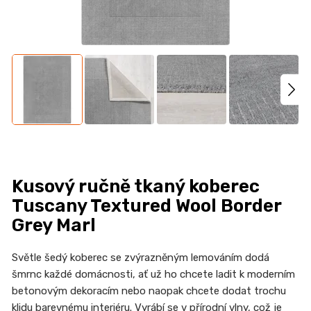
n
a
j
í
t
?
HLEDAT
Kusový ručně tkaný koberec
Tuscany Textured Wool Border
Grey Marl
D
Světle šedý koberec se zvýrazněným lemováním dodá
o
šmrnc každé domácnosti, ať už ho chcete ladit k moderním
p
betonovým dekoracím nebo naopak chcete dodat trochu
o
klidu barevnému interiéru. Vyrábí se v přírodní vlny, což je