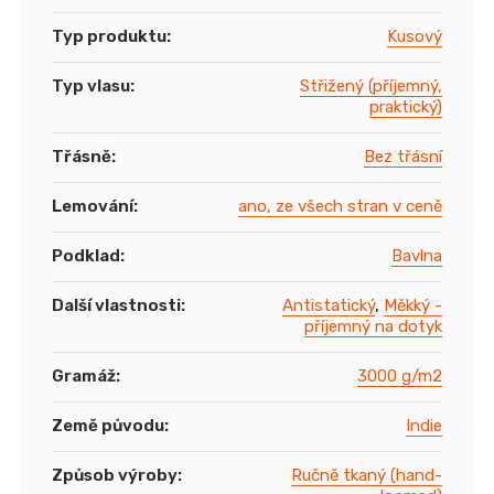
Typ produktu
:
Kusový
Typ vlasu
:
Střižený (příjemný,
praktický)
Třásně
:
Bez třásní
Lemování
:
ano, ze všech stran v ceně
Podklad
:
Bavlna
Další vlastnosti
:
Antistatický
,
Měkký -
příjemný na dotyk
Gramáž
:
3000 g/m2
Země původu
:
Indie
Způsob výroby
:
Ručně tkaný (hand-