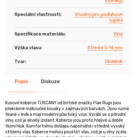
loomed)
Speciální vlastnosti
:
Vhodný pro podlahové
topení
Specifikace materiálu
:
Vlna
Výška vlasu
:
Střední 5-14 mm
Tvar
:
Obdélník
Popis
Diskuze
Kusové koberce TUSCANY od britské značky Flair Rugs jsou
překrásné měkoučké kousky v zajímavých barvách. Jsou ručně
tkané v Indii a mají moderní plastický vzor. Vyrábí se z přírodní
vlny, což je skvělý izolant. Koberce jsou proto hřejivé a dobře
tlumí hluk. Komfortnímu došlapu napomáhá i středně vysoký
střižený vlas. Koberce mohou pouštět vlas, což je u vlny zcela