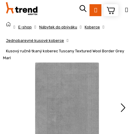
K
Přejít
na
o
Přihlášení
obsah
Zpět
Zpět
š
Domů
í
E-shop
Nábytek do obýváku
Koberce
k
C
Jednobarevné kusové koberce
o
Kusový ručně tkaný koberec Tuscany Textured Wool Border Grey
p
Marl
o
t
ř
e
b
u
j
e
t
e