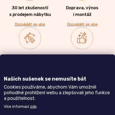
30 let zkušeností
Doprava, výnos
s prodejem nábytku
i montáž
Dozvědět se více
Dozvědět se více
Zakázková výroba
Ověřeno
nábytku
zákazníky
a realizace interiérů
Našich sušenek se nemusíte bát
Dozvědět se více
Dozvědět se více
Cookies používáme, abychom Vám umožnili
pohodlné prohlížení webu a zlepšovali jeho funkce
a použitelnost.
Poznejte nás blíže
Více informací
zde
.