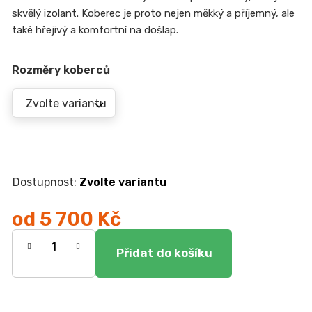
r
skvělý izolant. Koberec je proto nejen měkký a příjemný, ale
u
č
také hřejivý a komfortní na došlap.
u
j
Rozměry koberců
e
m
e
JÍDELNÍ
STŮL
TOKIO
Zvolte variantu
20
090
Kč
od
5 700 Kč
Měrná
cena: