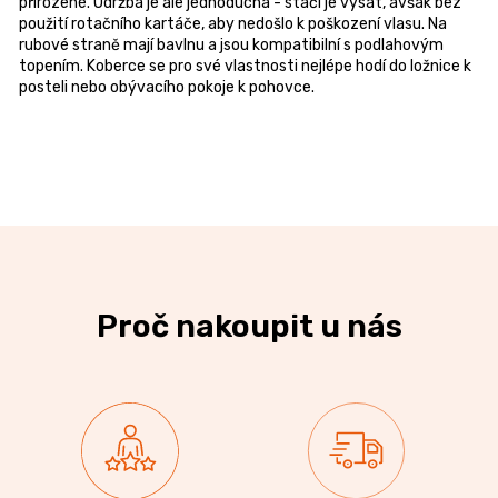
přirozené. Údržba je ale jednoduchá - stačí je vysát, avšak bez
použití rotačního kartáče, aby nedošlo k poškození vlasu. Na
rubové straně mají bavlnu a jsou kompatibilní s podlahovým
topením. Koberce se pro své vlastnosti nejlépe hodí do ložnice k
posteli nebo obývacího pokoje k pohovce.
Proč nakoupit u nás