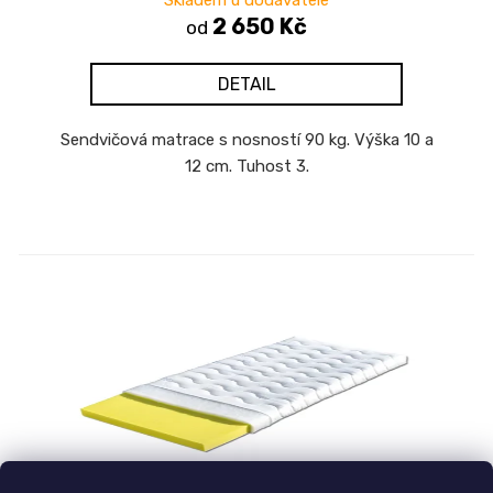
Skladem u dodavatele
t
2 650 Kč
od
ů
DETAIL
Sendvičová matrace s nosností 90 kg. Výška 10 a
12 cm. Tuhost 3.