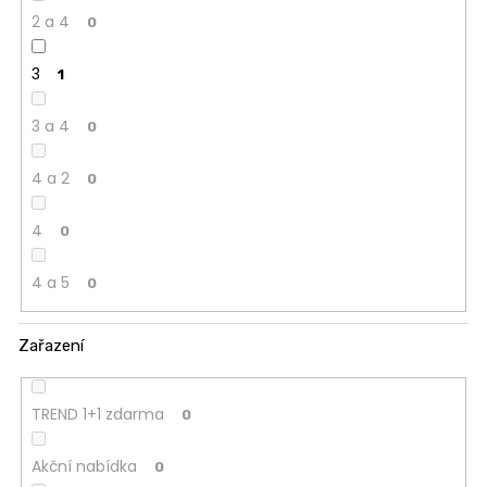
2 a 4
0
3
1
3 a 4
0
4 a 2
0
4
0
4 a 5
0
Zařazení
TREND 1+1 zdarma
0
Akční nabídka
0