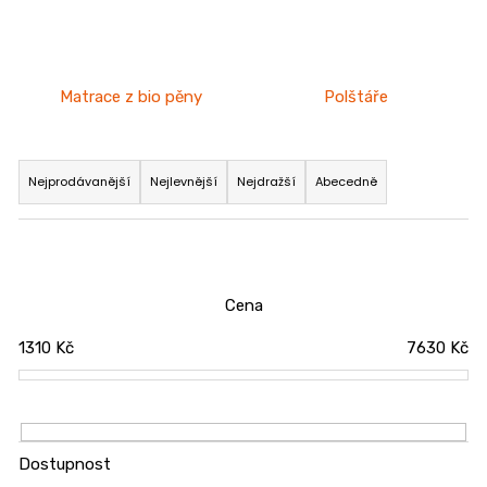
n
a
j
Matrace z bio pěny
Polštáře
í
t
Ř
?
a
Nejprodávanější
Nejlevnější
Nejdražší
Abecedně
z
e
n
HLEDAT
í
Cena
p
1310
Kč
7630
Kč
r
o
D
d
o
u
p
o
k
Dostupnost
r