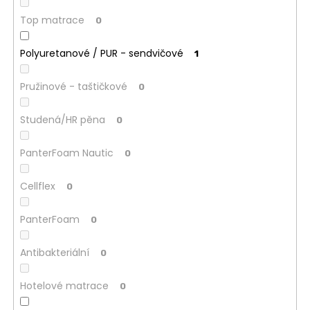
Top matrace
0
Polyuretanové / PUR - sendvičové
1
Pružinové - taštičkové
0
Studená/HR pěna
0
PanterFoam Nautic
0
Cellflex
0
PanterFoam
0
Antibakteriální
0
Hotelové matrace
0