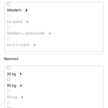
t
u
ů
č
Skladem
2
u
j
Do týdne
0
e
m
Skladem u dodavatele
0
e
Do 3-6 týdnů
0
JÍDELNÍ
STŮL
TOKIO
Nosnost
20
090
Kč
20 kg
1
90 kg
1
100 kg
0