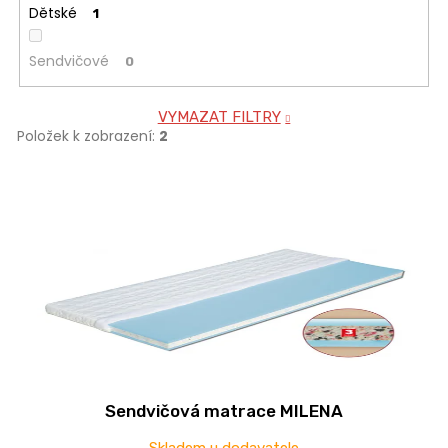
Dětské
1
Sendvičové
0
VYMAZAT FILTRY
Položek k zobrazení:
2
V
ý
p
i
s
p
r
o
d
Sendvičová matrace MILENA
u
k