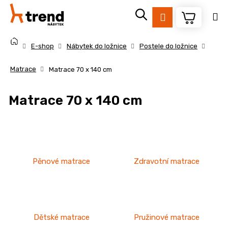
K
Přejít
na
o
Přihlášení
Zpět
Zpět
obsah
š
Domů
í
E-shop
Nábytek do ložnice
Postele do ložnice
k
C
Matrace
Matrace 70 x 140 cm
o
p
Matrace 70 x 140 cm
o
t
ř
e
b
Pěnové matrace
Zdravotní matrace
u
j
e
t
Dětské matrace
Pružinové matrace
e