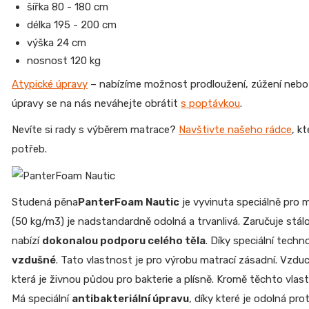
šířka 80 - 180 cm
délka 195 - 200 cm
výška 24 cm
nosnost 120 kg
Atypické úpravy
– nabízíme možnost prodloužení, zúžení nebo 
úpravy se na nás neváhejte obrátit
s poptávkou
.
Nevíte si rady s výběrem matrace?
Navštivte našeho rádce
, k
potřeb.
Studená pěna
PanterFoam Nautic
je vyvinuta speciálně pro 
(50 kg/m3) je nadstandardně odolná a trvanlivá. Zaručuje stálo
nabízí
dokonalou podporu celého těla
. Díky speciální tech
vzdušné
. Tato vlastnost je pro výrobu matrací zásadní. Vzdu
která je živnou půdou pro bakterie a plísně. Kromě těchto vl
Má speciální
antibakteriální úpravu
, díky které je odolná pr