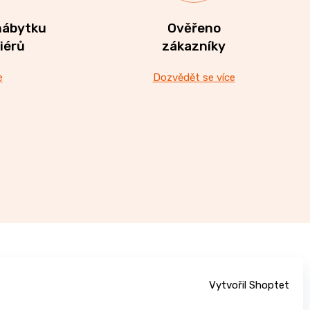
nábytku
Ověřeno
riérů
zákazníky
e
Dozvědět se více
Vytvořil Shoptet