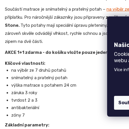
CREATIV
Top 6 produktů
Součástí matrace je snímatelný a pratelný potah –
na výběr z
28
070
příplatku. Pro náročnější zákazníky jsou připraveny
značkové 
Jednolůžko NEMO
Kč
7 750 Kč
Stone.
Tyto potahy mají speciální úpravu pleteniny, která be
Židle GOLDA
zároveň skvěle odvádějí vlhkost, rychle schnou a jsou
příjemn
5 235 Kč
zipem na dvě části.
Naši
TV stolek CREATIV
28 070 Kč
AKCE 1+1 zdarma - do košíku vložte pouze jeden kus. Do
Cooki
webu a
Jídelní stůl TOKIO
Klíčové vlastnosti:
20 090 Kč
Více in
na výběr ze 7 druhů potahů
Komoda EGON
snímatelný a pratelný potah
19 700 Kč
výška matrace s potahem 24 cm
Dubová jídelní židle GOLDA 2
záruka 3 roky
5 235 Kč
tvrdost 2 a 3
Sou
antibakteriální
zóny 7
Základní parametry: