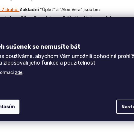
e 7 druhů.
Základní
"Úplet" a "Aloe Vera" jsou bez
potahy
–
SilverGuard, Lyocell, Medicott, Levandule a
z chemie
chrání
před bakteriemi, roztoči i plísněmi. Potahy
é na dotyk
. Pro jednodušší údržbu je potah dělitelný
ch sušenek se nemusíte bát
ručeny budou matrace dvě.
es používáme, abychom Vám umožnili pohodlné prohlíž
 zlepšovali jeho funkce a použitelnost.
formací
zde
.
hlasím
Nast