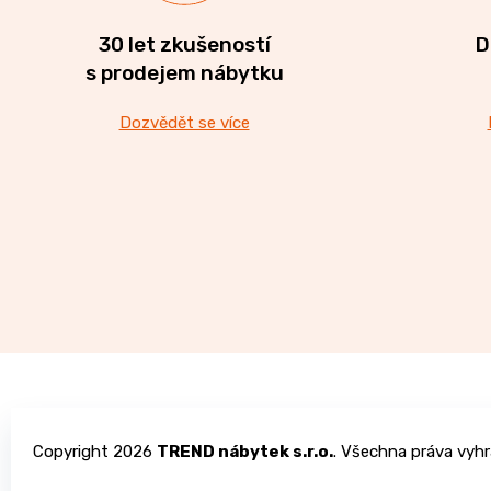
30 let zkušeností
D
s prodejem nábytku
Dozvědět se více
Z
á
Copyright 2026
TREND nábytek s.r.o.
. Všechna práva vyhr
p