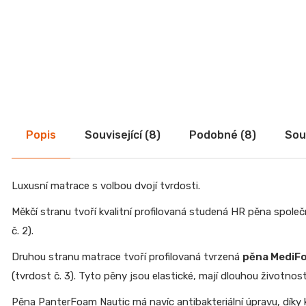
r
Toaletní stolky
u
Noční stolky
č
Peřináče
u
j
Nábytek do dětského pokoje
e
Kancelářský nábytek
m
Psací a PC stoly
e
Židle do kanceláře
Popis
Související (8)
Podobné (8)
Souv
Kancelářské skříňky
JEDNOLŮŽKO
Kancelářské sestavy
NEMO
Zahradní nábytek
7
750
Luxusní matrace s volbou dvojí tvrdosti.
Výrobkové série
Kč
Měkčí stranu tvoří kvalitní profilovaná studená HR pěna spol
Moderní nábytek
ŽIDLE
GOLDA
č. 2).
Doplňkový sortiment
5
Slevy
Druhou stranu matrace tvoří profilovaná tvrzená
pěna MediF
235
Kč
(tvrdost č. 3). Tyto pěny jsou elastické, mají dlouhou životnost 
TV
Pěna PanterFoam Nautic má navíc antibakteriální úpravu, díky 
STOLEK