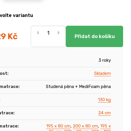
volte variantu
29 Kč
3 roky
ost
:
Skladem
 matrace
:
Studená pěna + MediFoam pěna
:
130 kg
atrace
:
24 cm
matrace
:
195 x 80 cm
,
200 x 80 cm
,
195 x