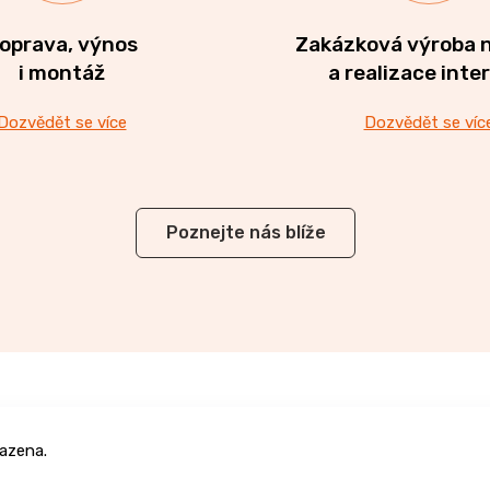
oprava, výnos
Zakázková výroba 
i montáž
a realizace inte
Dozvědět se více
Dozvědět se víc
Poznejte nás blíže
azena.