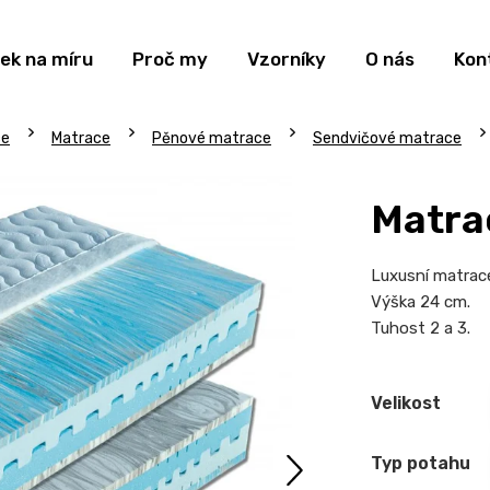
ek na míru
Proč my
Vzorníky
O nás
Kon
ce
Matrace
Pěnové matrace
Sendvičové matrace
Matra
Luxusní matrace
Výška 24 cm.
Tuhost 2 a 3.
Velikost
Typ potahu