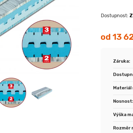
Z
od
13 6
Měrná
cena:
Záruka
:
Dostupn
Materiál
Nosnost
Výška m
Rozměr 