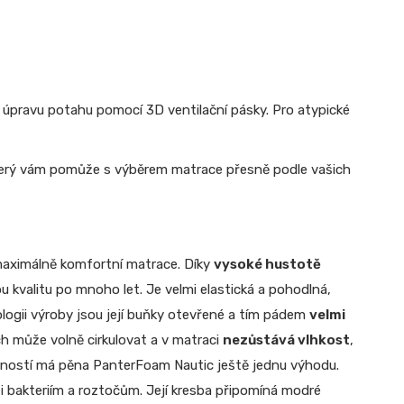
úpravu potahu pomocí 3D ventilační pásky. Pro atypické
terý vám pomůže s výběrem matrace přesně podle vašich
maximálně komfortní matrace. Díky
vysoké hustotě
u kvalitu po mnoho let. Je velmi elastická a pohodlná,
nologii výroby jsou její buňky otevřené a tím pádem
velmi
ch může volně cirkulovat a v matraci
nezůstává vlhkost
,
astností má pěna PanterFoam Nautic ještě jednu výhodu.
oti bakteriím a roztočům. Její kresba připomíná modré