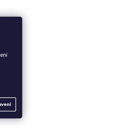
ení
avení