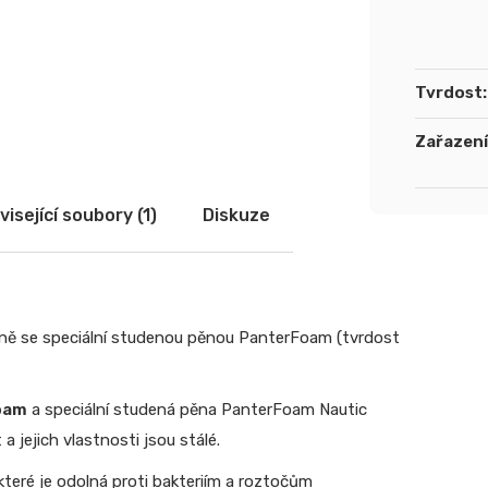
Tvrdost
:
Zařazení
isející soubory (1)
Diskuze
ečně se speciální studenou pěnou PanterFoam (tvrdost
oam
a speciální studená pěna PanterFoam Nautic
a jejich vlastnosti jsou stálé.
které je odolná proti bakteriím a roztočům