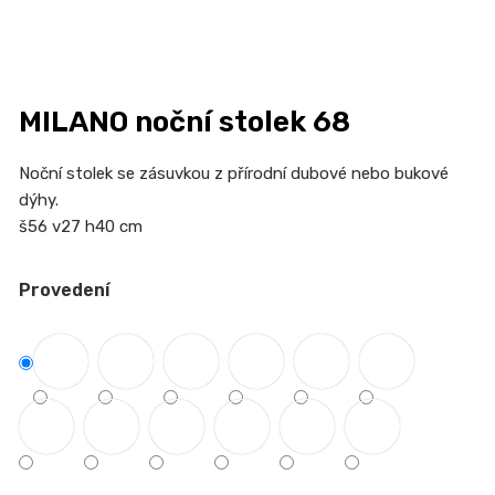
n
a
j
í
MILANO noční stolek 68
t
?
Noční stolek se zásuvkou z přírodní dubové nebo bukové
dýhy.
š56 v27 h40 cm
HLEDAT
Provedení
D
o
p
o