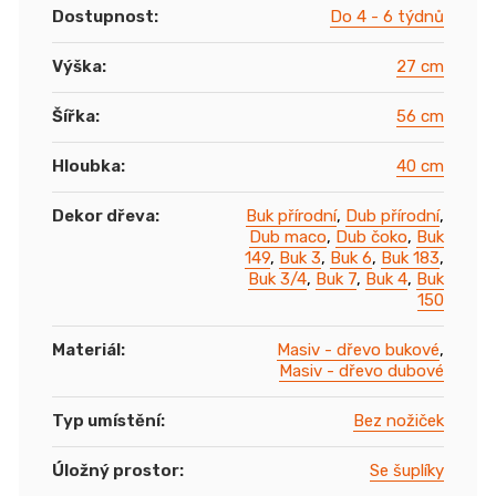
Dostupnost
:
Do 4 - 6 týdnů
Výška
:
27 cm
Šířka
:
56 cm
Hloubka
:
40 cm
Dekor dřeva
:
Buk přírodní
,
Dub přírodní
,
Dub maco
,
Dub čoko
,
Buk
149
,
Buk 3
,
Buk 6
,
Buk 183
,
Buk 3/4
,
Buk 7
,
Buk 4
,
Buk
150
Materiál
:
Masiv - dřevo bukové
,
Masiv - dřevo dubové
Typ umístění
:
Bez nožiček
Úložný prostor
:
Se šuplíky