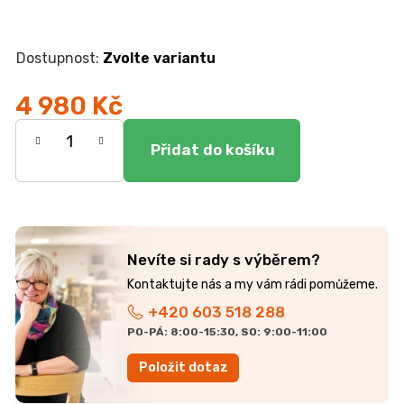
r
u
č
u
Zvolte variantu
j
e
4 980 Kč
m
Měrná
e
cena:
TV
STOLEK
CREATIV
28
070
Nevíte si rady s výběrem?
Kč
+420 603 518 288
PO-PÁ: 8:00-15:30, SO: 9:00-11:00
Položit dotaz