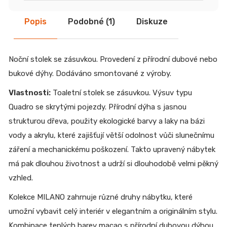
Popis
Podobné (1)
Diskuze
Noční stolek se zásuvkou. Provedení z přírodní dubové nebo
bukové dýhy. Dodáváno smontované z výroby.
Vlastnosti:
Toaletní stolek se zásuvkou. Výsuv typu
Quadro se skrytými pojezdy. Přírodní dýha s jasnou
strukturou dřeva, použity ekologické barvy a laky na bázi
vody a akrylu, které zajišťují větší odolnost vůči slunečnímu
záření a mechanickému poškození. Takto upravený nábytek
má pak dlouhou životnost a udrží si dlouhodobě velmi pěkný
vzhled.
Kolekce MILANO zahrnuje různé druhy nábytku, které
umožní vybavit celý interiér v elegantním a originálním stylu.
Kombinace teplých barev macao s přírodní dubovou dýhou