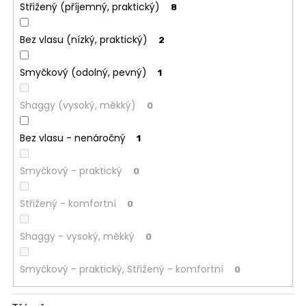
Střižený (příjemný, praktický)
8
Bez vlasu (nízký, praktický)
2
Smyčkový (odolný, pevný)
1
Shaggy (vysoký, měkký)
0
Bez vlasu - nenáročný
1
Smyčkový - praktický
0
Střižený - komfortní
0
Shaggy - vysoký, měkký
0
Smyčkový - praktický, Střižený - komfortní
0