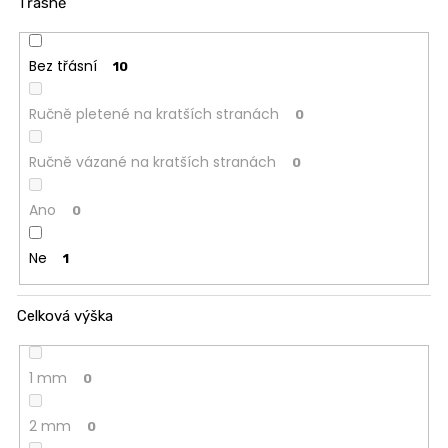
Třásně
Bez třásní
10
Ručně pletené na kratších stranách
0
Ručně vázané na kratších stranách
0
Ano
0
Ne
1
Celková výška
1 mm
0
2 mm
0