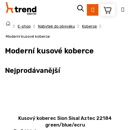
K
Přejít
na
o
Přihlášení
Zpět
Zpět
obsah
š
Domů
í
E-shop
Nábytek do obýváku
Koberce
k
C
Moderní kusové koberce
o
Moderní kusové koberce
p
o
t
Nejprodávanější
ř
e
b
u
j
e
Kusový koberec Sion Sisal Aztec 22184
t
green/blue/ecru
e