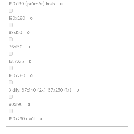
180x180 (průměr) kruh
0
190x280
0
63x120
0
76x150
0
155x235
0
190x290
0
3 díly: 67x140 (2x), 67x250 (1x)
0
80x190
0
160x230 ovál
0