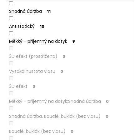
Snadná údržba
11
Antistatický
10
Měkký - příjemný na dotyk
9
3D efekt (prostřiženo)
0
Vysoká hustota vlasu
0
3D efekt
0
Měkký - příjemný na dotyk;Snadná údržba
0
Snadná údržba, Bouclé, buklák (bez vlasu)
0
Bouclé, buklák (bez vlasu)
0