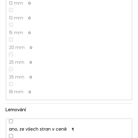
12 mm
0
13 mm
0
15 mm
0
20 mm
0
25 mm
0
35 mm
0
18 mm
0
Lemování
ano, ze všech stran v ceně
1