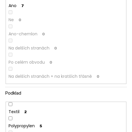
Ano
7
Ne
0
Ano-chemlon
0
Na delších stranách
0
Po celém obvodu
0
Na delších stranách + na kratších třásně
0
Podklad
Textil
2
Polypropylen
5