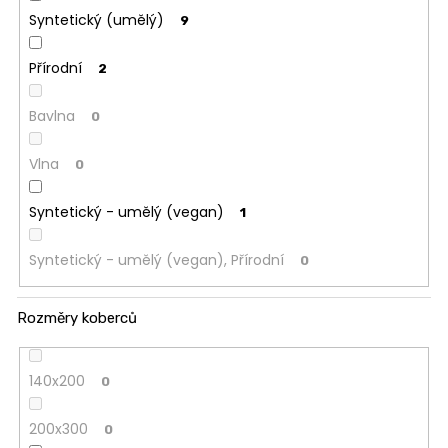
ů
Syntetický (umělý)
9
Přírodní
2
Bavlna
0
Vlna
0
Syntetický - umělý (vegan)
1
Syntetický - umělý (vegan), Přírodní
0
Rozměry koberců
140x200
0
200x300
0