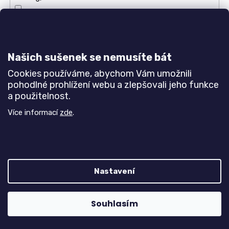
2100 g/m2
7
2150 g/m2
20
Našich sušenek se nemusíte bát
2200 g/m2
17
Cookies používáme, abychom Vám umožnili
pohodlné prohlížení webu a zlepšovali jeho funkce
2250 g/m2
a použitelnost.
2
Více informací
zde
.
2300 g/m2
16
2350 gm2
6
2400 g/m2
61
Nastavení
2450 g/m2
1
Souhlasím
2500 g/m2
9