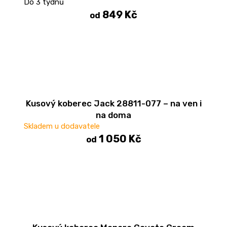
Do 3 týdnů
n
849 Kč
od
a
j
í
t
?
Kusový koberec Jack 28811-077 – na ven i
na doma
Skladem u dodavatele
HLEDAT
1 050 Kč
od
D
o
p
o
r