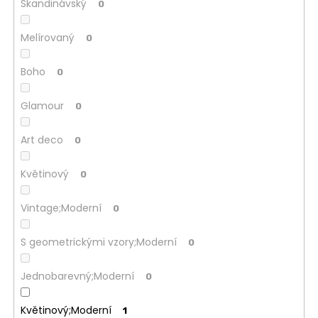
Skandinávský
0
Melírovaný
0
Boho
0
Glamour
0
Art deco
0
Květinový
0
Vintage;Moderní
0
S geometrickými vzory;Moderní
0
Jednobarevný;Moderní
0
Květinový;Moderní
1