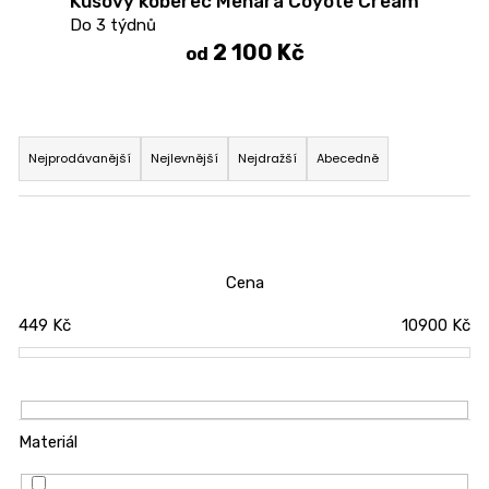
Kusový koberec Menara Coyote Cream
u
Do 3 týdnů
č
2 100 Kč
od
u
j
e
Ř
m
a
Nejprodávanější
Nejlevnější
Nejdražší
Abecedně
e
z
e
JEDNOLŮŽKO
n
NEMO
í
7
Cena
750
p
Kč
449
Kč
10900
Kč
r
o
d
u
k
Materiál
t