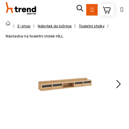
K
Přejít
na
o
Přihlášení
obsah
Zpět
Zpět
š
Domů
í
E-shop
Nábytek do ložnice
Toaletní stolky
k
C
Nástavba na toaletní stolek HILL
o
p
o
t
ř
e
b
u
j
e
t
e