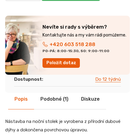
r
u
č
u
j
Nevíte si rady s výběrem?
e
m
+420 603 518 288
e
PO-PÁ: 8:00-15:30, SO: 9:00-11:00
Položit dotaz
JÍDELNÍ
STŮL
TOKIO
Dostupnost
:
Do 12 týdnů
20
090
Kč
Popis
Podobné (1)
Diskuze
Nástavba na noční stolek je vyrobena z přírodní dubové
dýhy a dokončena povrchovou úpravou.