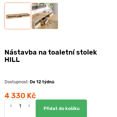
n
a
j
í
t
?
Nástavba na toaletní stolek
HILL
HLEDAT
Do 12 týdnů
D
4 330 Kč
o
Měrná
p
o
cena: