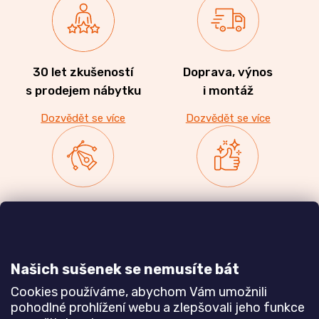
30 let zkušeností
Doprava, výnos
s prodejem nábytku
i montáž
Dozvědět se více
Dozvědět se více
Zakázková výroba
Ověřeno
nábytku
zákazníky
a realizace interiérů
Našich sušenek se nemusíte bát
Dozvědět se více
Dozvědět se více
Cookies používáme, abychom Vám umožnili
pohodlné prohlížení webu a zlepšovali jeho funkce