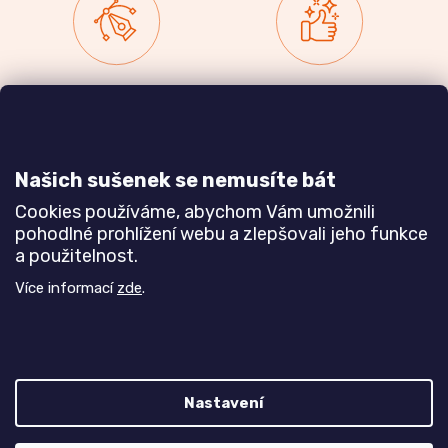
Zakázková výroba
Ověřeno
nábytku
zákazníky
a realizace interiérů
Našich sušenek se nemusíte bát
Dozvědět se více
Dozvědět se více
Cookies používáme, abychom Vám umožnili
pohodlné prohlížení webu a zlepšovali jeho funkce
a použitelnost.
Poznejte nás blíže
Více informací
zde
.
Nastavení