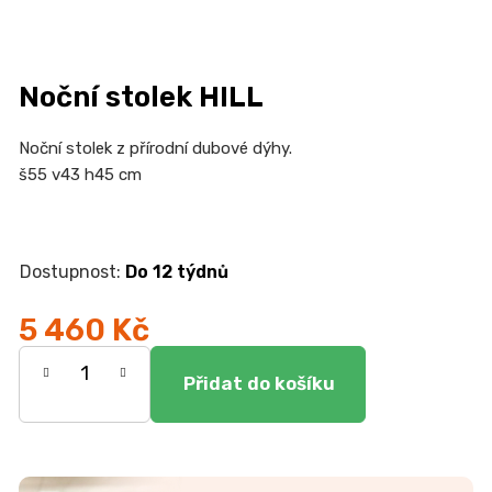
n
a
j
Noční stolek HILL
í
t
Noční stolek z přírodní dubové dýhy.
?
š55 v43 h45 cm
Do 12 týdnů
HLEDAT
5 460 Kč
Měrná
D
cena:
o
p
o