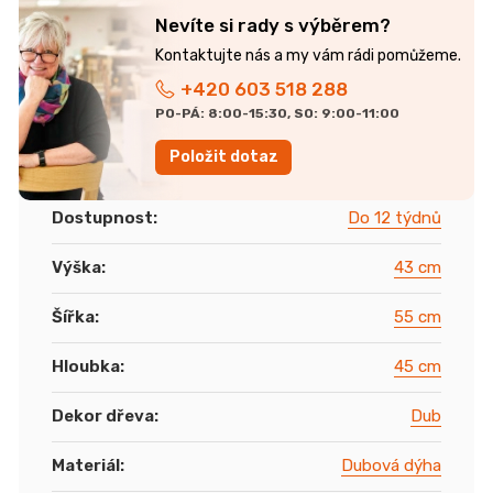
r
u
Nevíte si rady s výběrem?
č
u
+420 603 518 288
j
PO-PÁ: 8:00-15:30, SO: 9:00-11:00
e
m
Položit dotaz
e
Dostupnost
:
Do 12 týdnů
ŽIDLE
GOLDA
Výška
:
43 cm
5
235
Kč
Šířka
:
55 cm
Hloubka
:
45 cm
Dekor dřeva
:
Dub
Materiál
:
Dubová dýha