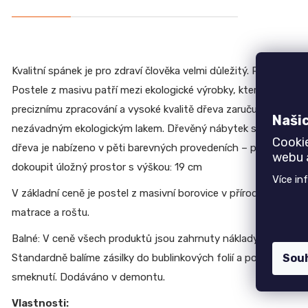
CREATIV
Dubová jídelní židle GOLDA 2
5 235 Kč
28
070
Kč
Kvalitní spánek je pro zdraví člověka velmi důležitý. Proto by
Postele z masivu patří mezi ekologické výrobky, které splňují
preciznímu zpracování a vysoké kvalitě dřeva zaručuje nábytek
Naši
nezávadným ekologickým lakem. Dřevěný nábytek se také snadn
Cooki
dřeva je nabízeno v pěti barevných provedeních – přírodní boro
webu a
dokoupit úložný prostor s výškou: 19 cm
Více in
V základní ceně je postel z masivní borovice v přírodní barvě. M
matrace a roštu.
Balné: V ceně všech produktů jsou zahrnuty náklady na balné, n
Standardně balíme zásilky do bublinkových folií a poly pěn, ná
Sou
smeknutí. Dodáváno v demontu.
Vlastnosti: