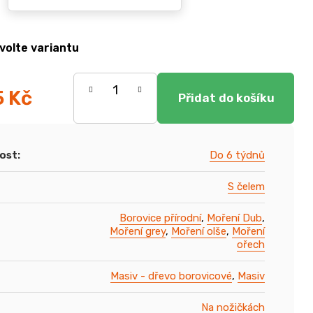
volte variantu
5 Kč
ost
:
Do 6 týdnů
S čelem
Borovice přírodní
,
Moření Dub
,
Moření grey
,
Moření olše
,
Moření
ořech
Masiv - dřevo borovicové
,
Masiv
Na nožičkách