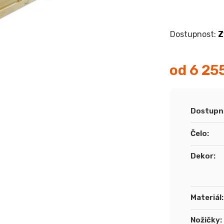
Z
od
6 25
Měrná
cena:
Dostupn
Čelo
:
Dekor
:
Materiál
:
Nožičky
: