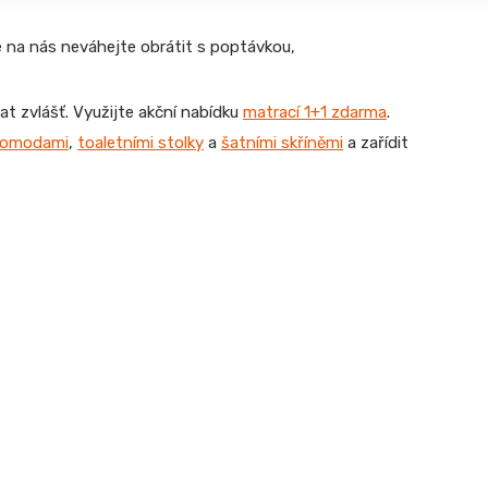
e na nás neváhejte obrátit s poptávkou,
at zvlášť. Využijte akční nabídku
matrací 1+1 zdarma
.
komodami
,
toaletními stolky
a
šatními skříněmi
a zařídit