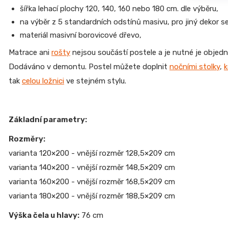
šířka lehací plochy 120, 140, 160 nebo 180 cm. dle výběru,
na výběr z 5 standardních odstínů masivu, pro jiný dekor s
materiál masivní borovicové dřevo,
Matrace ani
rošty
nejsou součástí postele a je nutné je objedn
Dodáváno v demontu. Postel můžete doplnit
nočními stolky
,
tak
celou ložnici
ve stejném stylu.
Základní parametry:
Rozměry:
varianta 120×200 - vnější rozměr
128,5×209 cm
varianta 140×200 - vnější rozměr 148,5×209 cm
varianta 160×200 - vnější rozměr 168,5×209 cm
varianta 180×200 - vnější rozměr 188,5×209 cm
Výška čela u hlavy:
76 cm