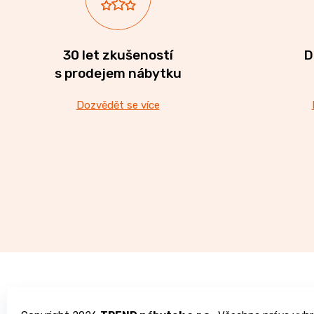
30 let zkušeností
D
s prodejem nábytku
Dozvědět se více
Z