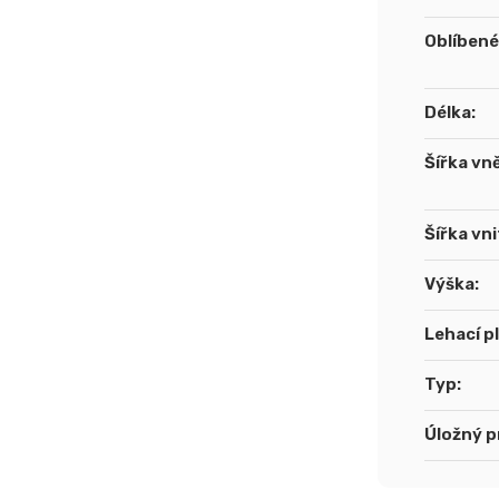
Oblíben
Délka
:
Šířka vně
Šířka vni
Výška
:
Lehací p
Typ
:
Úložný p