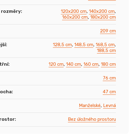
é rozměry
:
120x200 cm
,
140x200 cm
,
160x200 cm
,
180x200 cm
209 cm
jší
:
128,5 cm
,
148,5 cm
,
168,5 cm
,
188,5 cm
třní
:
120 cm
,
140 cm
,
160 cm
,
180 cm
76 cm
locha
:
47 cm
Manželské
,
Levná
rostor
:
Bez úložného prostoru