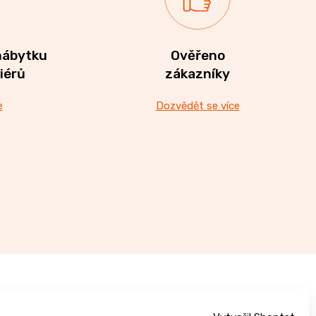
nábytku
Ověřeno
riérů
zákazníky
e
Dozvědět se více