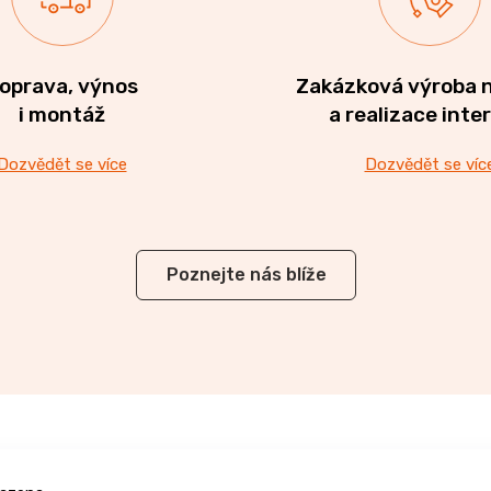
oprava, výnos
Zakázková výroba 
i montáž
a realizace inte
Dozvědět se více
Dozvědět se víc
Poznejte nás blíže