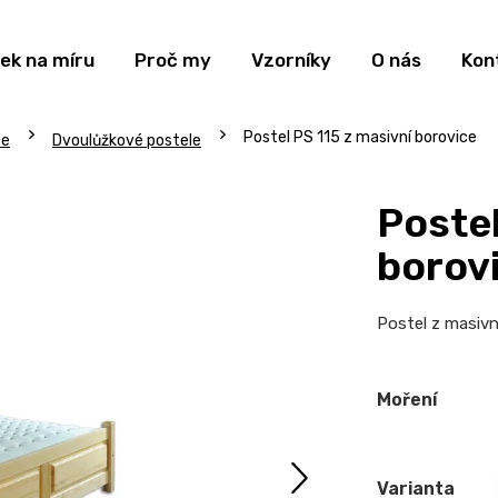
ek na míru
Proč my
Vzorníky
O nás
Kon
Postel PS 115 z masivní borovice
ce
Dvoulůžkové postele
Postel
borov
Postel z masivn
Moření
Varianta