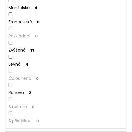
Manželské
4
Francouzké
8
Rozkládací
0
Zvýšená
11
Levná
4
Čalouněná
0
Rohová
2
S roštem
0
S přistýlkou
0