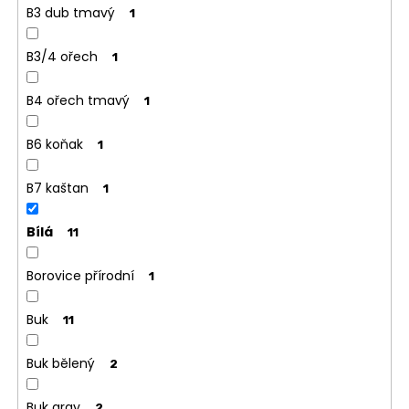
B3 dub tmavý
1
B3/4 ořech
1
B4 ořech tmavý
1
B6 koňak
1
B7 kaštan
1
Bílá
11
Borovice přírodní
1
Buk
11
Buk bělený
2
Buk gray
2