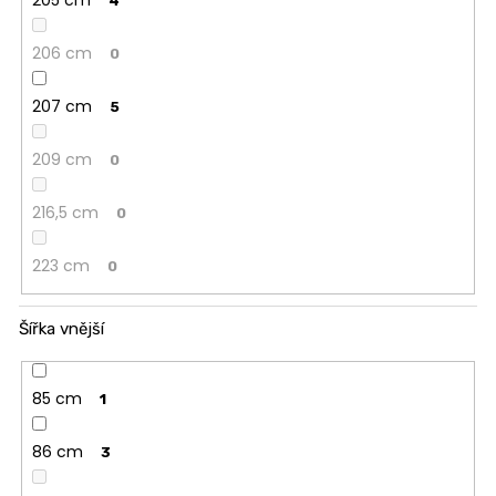
4
206 cm
0
207 cm
5
209 cm
0
216,5 cm
0
223 cm
0
Šířka vnější
85 cm
1
86 cm
3