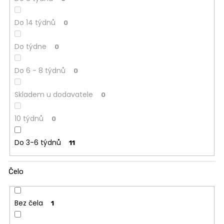
Do 14 týdnů
0
Do týdne
0
Do 6 - 8 týdnů
0
Skladem u dodavatele
0
10 týdnů
0
Do 3-6 týdnů
11
Čelo
Bez čela
1