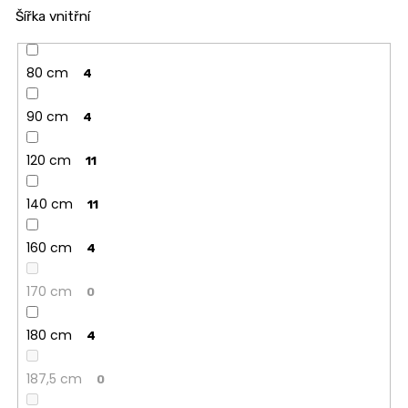
Šířka vnitřní
80 cm
4
90 cm
4
120 cm
11
140 cm
11
160 cm
4
170 cm
0
180 cm
4
187,5 cm
0