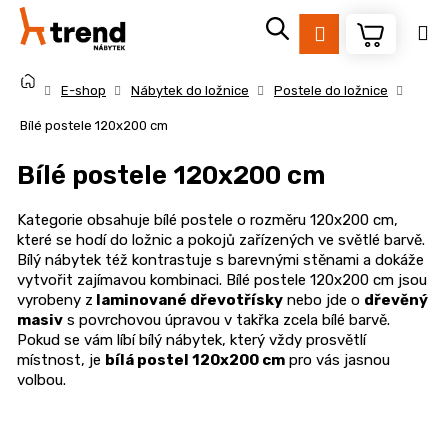
K
Přejít
na
o
Přihlášení
Zpět
Zpět
obsah
š
Domů
í
E-shop
Nábytek do ložnice
Postele do ložnice
k
C
Bílé postele 120x200 cm
o
Bílé postele 120x200 cm
p
o
Kategorie obsahuje bílé postele o rozměru 120x200 cm,
t
které se hodí do ložnic a pokojů zařízených ve světlé barvě.
ř
Bílý nábytek též kontrastuje s barevnými stěnami a dokáže
vytvořit zajímavou kombinaci. Bílé postele 120x200 cm jsou
e
vyrobeny z
laminované dřevotřísky
nebo jde o
dřevěný
b
masiv
s povrchovou úpravou v takřka zcela bílé barvě.
u
Pokud se vám líbí bílý nábytek, který vždy prosvětlí
j
místnost, je
bílá postel 120x200 cm
pro vás jasnou
volbou.
e
t
e