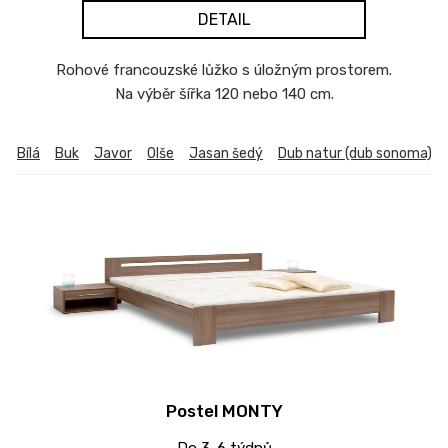
DETAIL
Rohové francouzské lůžko s úložným prostorem.
Na výběr šířka 120 nebo 140 cm.
Bílá
Buk
Javor
Olše
Jasan šedý
Dub natur (dub sonoma)
Postel MONTY
Do 3-6 týdnů