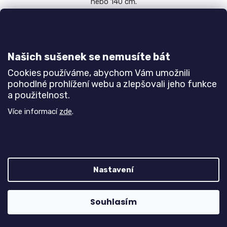
nebo 140 cm.
Bílá
Buk
Javor
Olše
Jasan šedý
Dub natur (dub sonoma)
Našich sušenek se nemusíte bát
Cookies používáme, abychom Vám umožnili
pohodlné prohlížení webu a zlepšovali jeho funkce
a použitelnost.
Více informací
zde
.
Zvýšené lůžko DINO s úložným prostorem
Nastavení
Do 3-6 týdnů
8 690 Kč
od
Souhlasím
DETAIL