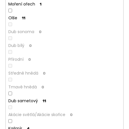
Moření ořech
1
Olše
11
Dub sonoma
0
Dub bílý
0
Přírodní
0
Středně hnědá
0
Tmavě hnědá
0
Dub sametový
11
Akácie světlá/Akácie skořice
0
Kašmír
4