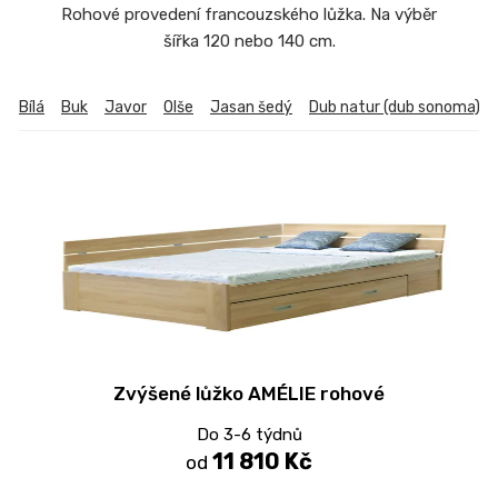
Rohové provedení francouzského lůžka. Na výběr
šířka 120 nebo 140 cm.
Bílá
Buk
Javor
Olše
Jasan šedý
Dub natur (dub sonoma)
Zvýšené lůžko AMÉLIE rohové
Do 3-6 týdnů
11 810 Kč
od