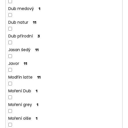
Dub medový
1
Dub natur
11
Dub přírodní
3
Jasan šedý
11
Javor
11
Modřín latte
11
Moření Dub
1
Moření grey
1
Moření olše
1