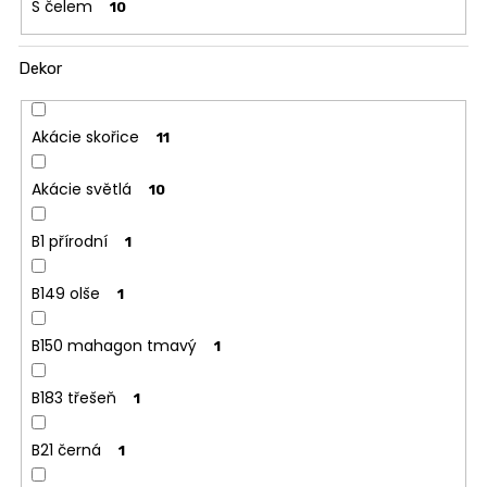
S čelem
10
Dekor
Akácie skořice
11
Akácie světlá
10
B1 přírodní
1
B149 olše
1
B150 mahagon tmavý
1
B183 třešeň
1
B21 černá
1