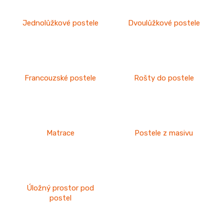
n
a
Jednolůžkové postele
Dvoulůžkové postele
j
í
t
?
Francouzské postele
Rošty do postele
HLEDAT
Matrace
Postele z masivu
D
Úložný prostor pod
o
postel
p
o
r