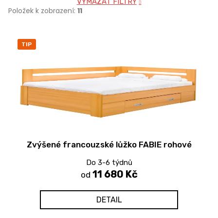
VYMAZAT FILTRY
Položek k zobrazení:
11
V
TIP
ý
p
i
s
p
r
o
d
Zvýšené francouzské lůžko FABIE rohové
u
k
Do 3-6 týdnů
t
11 680 Kč
od
ů
DETAIL