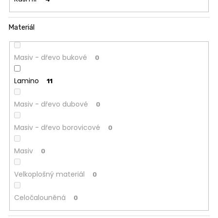
Materiál
Masiv - dřevo bukové
0
Lamino
11
Masiv - dřevo dubové
0
Masiv - dřevo borovicové
0
Masiv
0
Velkoplošný materiál
0
Celočalouněná
0