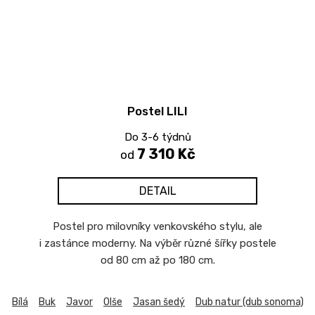
Postel LILI
Do 3-6 týdnů
7 310 Kč
od
DETAIL
Postel pro milovníky venkovského stylu, ale
i zastánce moderny. Na výběr různé šířky postele
od 80 cm až po 180 cm.
Bílá
Buk
Javor
Olše
Jasan šedý
Dub natur (dub sonoma)