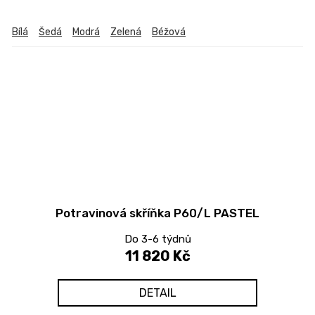
Bílá
Šedá
Modrá
Zelená
Béžová
Potravinová skříňka P60/L PASTEL
Do 3-6 týdnů
11 820 Kč
DETAIL