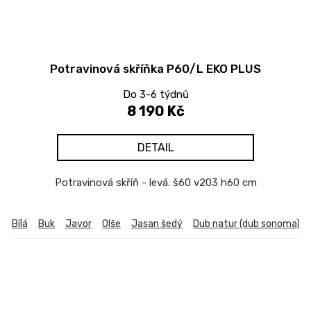
Potravinová skříňka P60/L EKO PLUS
Do 3-6 týdnů
8 190 Kč
DETAIL
Potravinová skříň - levá. š60 v203 h60 cm
Bílá
Buk
Javor
Olše
Jasan šedý
Dub natur (dub sonoma)