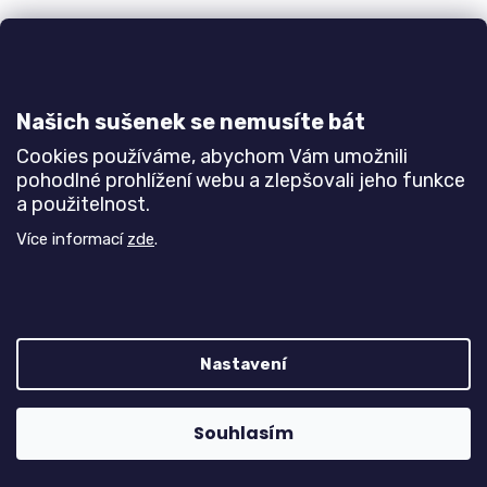
Našich sušenek se nemusíte bát
Potravinová skříňka P60/T/L EKO PLUS
Cookies používáme, abychom Vám umožnili
pohodlné prohlížení webu a zlepšovali jeho funkce
Do 3-6 týdnů
a použitelnost.
7 790 Kč
Více informací
zde
.
DETAIL
Potravinová skříň pro vestavnou troubu. š60 v203
h60 cm
Nastavení
Bílá
Buk
Javor
Olše
Jasan šedý
Dub natur (dub sonoma)
Souhlasím