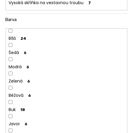
Vysoká skříňka na vestavnou troubu
7
Barva
Bílá
24
Šedá
6
Modrá
6
Zelená
6
Béžová
6
Buk
18
Javor
6