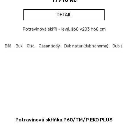
DETAIL
Potravinová skříň - levá. š60 v203 h60 cm
Bílá
Buk
Olše
Jasan šedý
Dub natur (dub sonoma)
Dub sa
Potravinová skříňka P60/TM/P EKO PLUS