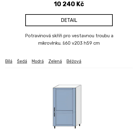
t
10 240 Kč
ů
DETAIL
Potravinová skříň pro vestavnou troubu a
mikrovlnku. š60 v203 h59 cm
Bílá
Šedá
Modrá
Zelená
Béžová