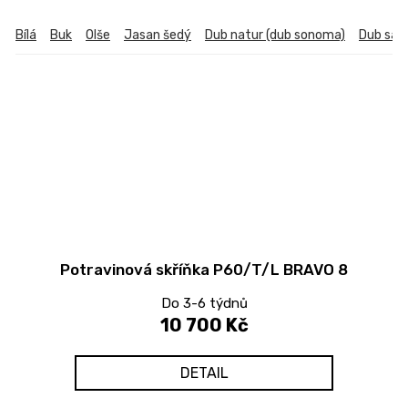
Bílá
Buk
Olše
Jasan šedý
Dub natur (dub sonoma)
Dub sa
Potravinová skříňka P60/T/L BRAVO 8
Do 3-6 týdnů
10 700 Kč
DETAIL