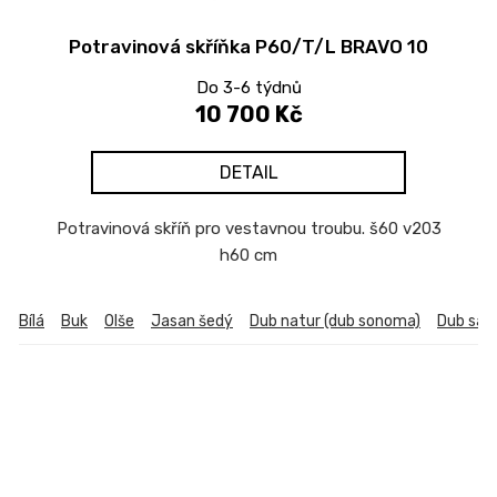
Potravinová skříňka P60/T/L BRAVO 10
Do 3-6 týdnů
10 700 Kč
DETAIL
Potravinová skříň pro vestavnou troubu. š60 v203
h60 cm
Bílá
Buk
Olše
Jasan šedý
Dub natur (dub sonoma)
Dub sa