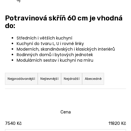
u
č
Potravinová skříň 60 cm je vhodná
u
do:
j
e
m
Středních i větších kuchyní
Kuchyní do tvaru L, U i rovné linky
e
Moderních, skandinávských i klasických interiérů
Rodinných domů i bytových jednotek
Modulárních sestav i kuchyní na míru
TV
STOLEK
Ř
CREATIV
a
28
Nejprodávanější
Nejlevnější
Nejdražší
Abecedně
070
z
Kč
e
n
í
Cena
p
7540
Kč
11820
Kč
r