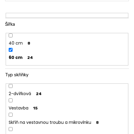
o
d
u
k
Šířka
t
ů
40 cm
8
60 cm
24
Typ skříňky
2-dvířková
24
Vestavba
15
Skříň na vestavnou troubu a mikrovlnku
8