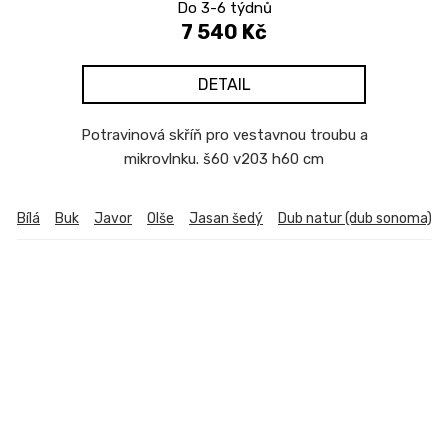
Do 3-6 týdnů
7 540 Kč
DETAIL
Potravinová skříň pro vestavnou troubu a
mikrovlnku. š60 v203 h60 cm
Bílá
Buk
Javor
Olše
Jasan šedý
Dub natur (dub sonoma)