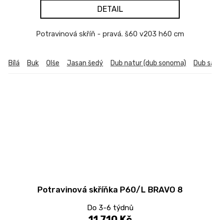
DETAIL
Potravinová skříň - pravá. š60 v203 h60 cm
Bílá
Buk
Olše
Jasan šedý
Dub natur (dub sonoma)
Dub sa
Potravinová skříňka P60/L BRAVO 8
Do 3-6 týdnů
11 710 Kč