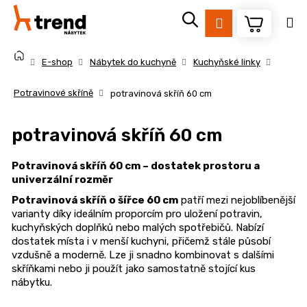
K
Přejít
na
o
Přihlášení
Zpět
Zpět
obsah
š
Domů
í
E-shop
Nábytek do kuchyně
Kuchyňské linky
k
C
Potravinové skříně
potravinová skříň 60 cm
o
p
potravinová skříň 60 cm
o
t
Potravinová skříň 60 cm – dostatek prostoru a
ř
univerzální rozměr
e
Potravinová skříň o šířce 60 cm
patří mezi nejoblíbenější
b
varianty díky ideálním proporcím pro uložení potravin,
kuchyňských doplňků nebo malých spotřebičů. Nabízí
u
dostatek místa i v menší kuchyni, přičemž stále působí
j
vzdušně a moderně. Lze ji snadno kombinovat s dalšími
e
skříňkami nebo ji použít jako samostatně stojící kus
t
nábytku.
e