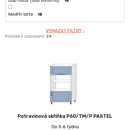
Dub natur (dub sonoma)
18
Modřín latte
18
VYMAZAT FILTRY
Položek k zobrazení:
24
V
ý
p
i
s
p
r
o
d
Potravinová skříňka P60/TM/P PASTEL
u
k
Do 3-6 týdnů