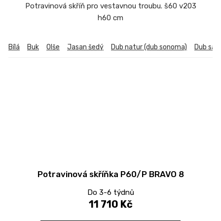
Potravinová skříň pro vestavnou troubu. š60 v203
h60 cm
Bílá
Buk
Olše
Jasan šedý
Dub natur (dub sonoma)
Dub sa
Potravinová skříňka P60/P BRAVO 8
Do 3-6 týdnů
11 710 Kč