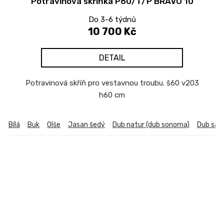
Potravinová skříňka P60/T/P BRAVO 10
Do 3-6 týdnů
10 700 Kč
DETAIL
Potravinová skříň pro vestavnou troubu. š60 v203
h60 cm
Bílá
Buk
Olše
Jasan šedý
Dub natur (dub sonoma)
Dub sa