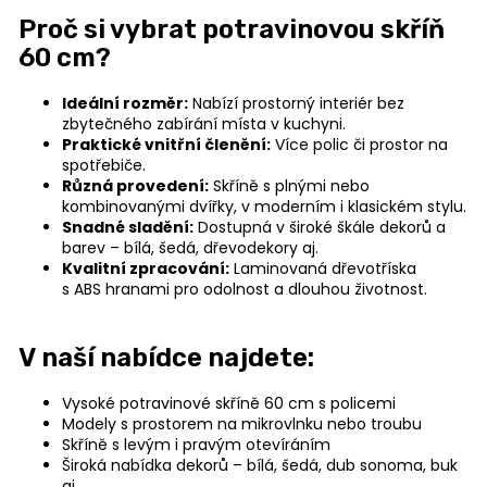
n
Proč si vybrat potravinovou skříň
a
60 cm?
j
í
Ideální rozměr:
Nabízí prostorný interiér bez
zbytečného zabírání místa v kuchyni.
t
Praktické vnitřní členění:
Více polic či prostor na
?
spotřebiče.
Různá provedení:
Skříně s plnými nebo
kombinovanými dvířky, v moderním i klasickém stylu.
Snadné sladění:
Dostupná v široké škále dekorů a
barev – bílá, šedá, dřevodekory aj.
Kvalitní zpracování:
Laminovaná dřevotříska
HLEDAT
s ABS hranami pro odolnost a dlouhou životnost.
V naší nabídce najdete:
D
Vysoké potravinové skříně 60 cm s policemi
o
Modely s prostorem na mikrovlnku nebo troubu
p
Skříně s levým i pravým otevíráním
o
Široká nabídka dekorů – bílá, šedá, dub sonoma, buk
r
aj.