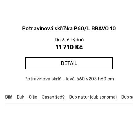
Potravinová skříňka P60/L BRAVO 10
Do 3-6 týdnů
11 710 Kč
DETAIL
Potravinová skříň - levá. š60 v203 h60 cm
Bílá
Buk
Olše
Jasan šedý
Dub natur (dub sonoma)
Dub sa