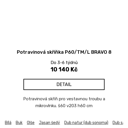
Potravinová skříňka P60/TM/L BRAVO 8
Do 3-6 týdnů
10 140 Kč
DETAIL
Potravinová skříň pro vestavnou troubu a
mikrovlnku. š60 v203 h60 cm
Bílá
Buk
Olše
Jasan šedý
Dub natur (dub sonoma)
Dub sa