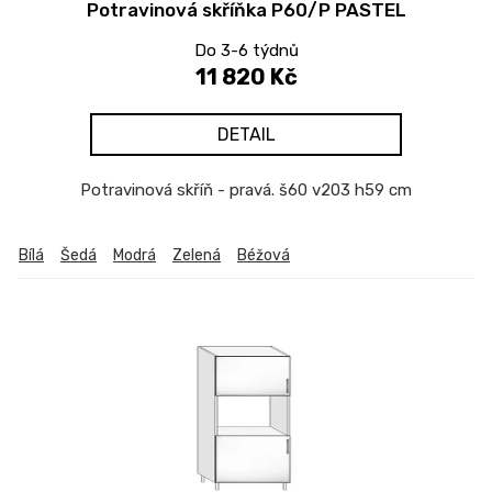
Potravinová skříňka P60/P PASTEL
Do 3-6 týdnů
11 820 Kč
DETAIL
Potravinová skříň - pravá. š60 v203 h59 cm
Bílá
Šedá
Modrá
Zelená
Béžová