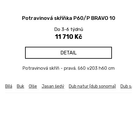
Potravinová skříňka P60/P BRAVO 10
Do 3-6 týdnů
11 710 Kč
DETAIL
Potravinová skříň - pravá. š60 v203 h60 cm
Bílá
Buk
Olše
Jasan šedý
Dub natur (dub sonoma)
Dub sa