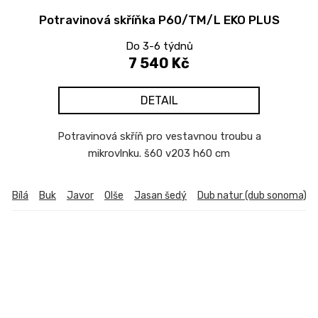
Potravinová skříňka P60/TM/L EKO PLUS
Do 3-6 týdnů
7 540 Kč
DETAIL
Potravinová skříň pro vestavnou troubu a
mikrovlnku. š60 v203 h60 cm
Bílá
Buk
Javor
Olše
Jasan šedý
Dub natur (dub sonoma)