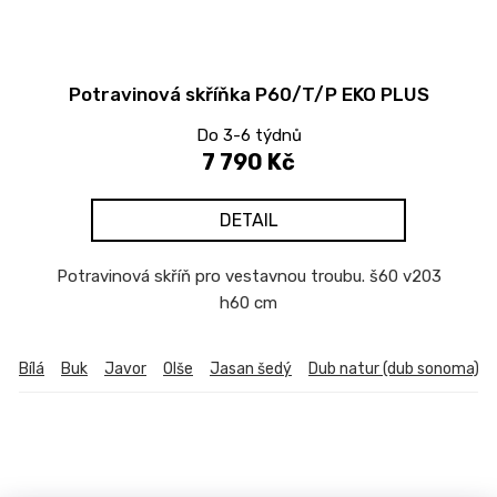
Potravinová skříňka P60/T/P EKO PLUS
Do 3-6 týdnů
7 790 Kč
DETAIL
Potravinová skříň pro vestavnou troubu. š60 v203
h60 cm
Bílá
Buk
Javor
Olše
Jasan šedý
Dub natur (dub sonoma)