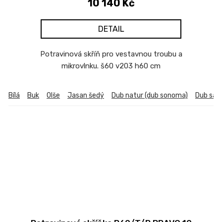
10 140 Kč
DETAIL
Potravinová skříň pro vestavnou troubu a
mikrovlnku. š60 v203 h60 cm
Bílá
Buk
Olše
Jasan šedý
Dub natur (dub sonoma)
Dub sa