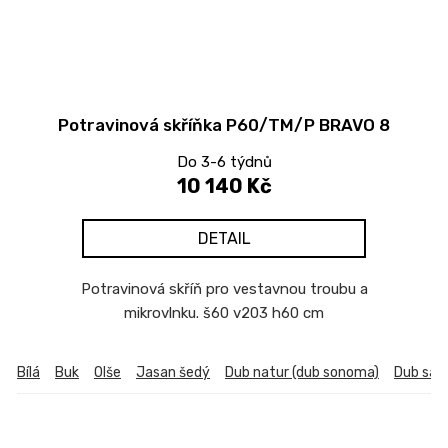
Potravinová skříňka P60/TM/P BRAVO 8
Do 3-6 týdnů
10 140 Kč
DETAIL
Potravinová skříň pro vestavnou troubu a
mikrovlnku. š60 v203 h60 cm
Bílá
Buk
Olše
Jasan šedý
Dub natur (dub sonoma)
Dub sa