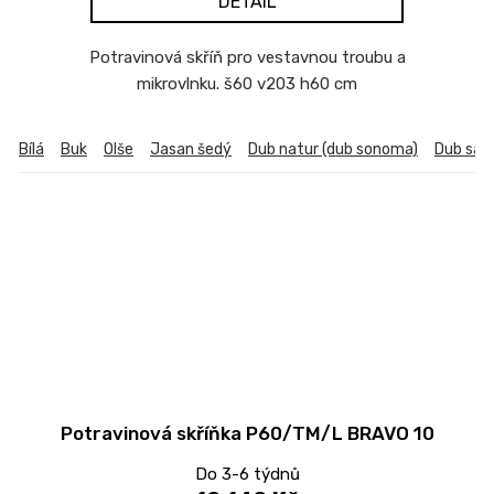
DETAIL
Potravinová skříň pro vestavnou troubu a
mikrovlnku. š60 v203 h60 cm
Bílá
Buk
Olše
Jasan šedý
Dub natur (dub sonoma)
Dub sa
Potravinová skříňka P60/TM/L BRAVO 10
Do 3-6 týdnů