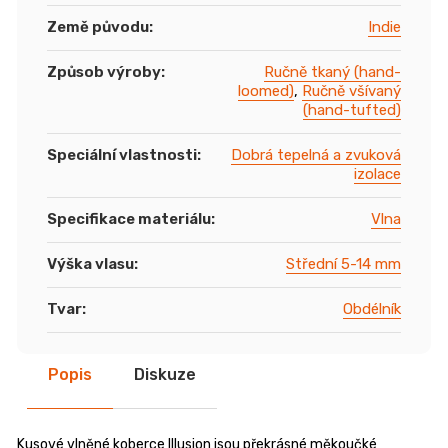
Země původu
:
Indie
Způsob výroby
:
Ručně tkaný (hand-
loomed)
,
Ručně všívaný
(hand-tufted)
Speciální vlastnosti
:
Dobrá tepelná a zvuková
izolace
Specifikace materiálu
:
Vlna
Výška vlasu
:
Střední 5-14 mm
Tvar
:
Obdélník
Popis
Diskuze
Kusové vlněné koberce Illusion jsou překrásné měkoučké