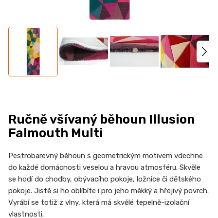
n
a
j
í
t
?
Ručně všívaný běhoun Illusion
HLEDAT
Falmouth Multi
Pestrobarevný běhoun s geometrickým motivem vdechne
do každé domácnosti veselou a hravou atmosféru. Skvěle
D
se hodí do chodby, obývacího pokoje, ložnice či dětského
o
pokoje. Jistě si ho oblíbíte i pro jeho měkký a hřejivý povrch.
p
Vyrábí se totiž z vlny, která má skvělé tepelně-izolační
o
vlastnosti.