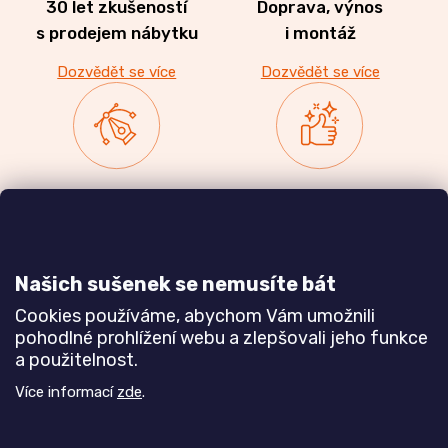
30 let zkušeností
Doprava, výnos
s prodejem nábytku
i montáž
Dozvědět se více
Dozvědět se více
Zakázková výroba
Ověřeno
nábytku
zákazníky
a realizace interiérů
Našich sušenek se nemusíte bát
Dozvědět se více
Dozvědět se více
Cookies používáme, abychom Vám umožnili
pohodlné prohlížení webu a zlepšovali jeho funkce
a použitelnost.
Poznejte nás blíže
Více informací
zde
.