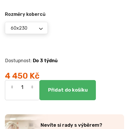
r
u
č
Rozměry koberců
u
j
e
m
e
Do 3 týdnů
JEDNOLŮŽKO
NEMO
7
4 450 Kč
750
Kč
Měrná
cena:
Nevíte si rady s výběrem?