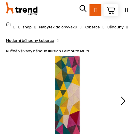
K
Přejít
na
o
Přihlášení
obsah
Zpět
Zpět
š
Domů
í
E-shop
Nábytek do obýváku
Koberce
Běhouny
k
C
Moderní běhouny koberce
o
Ručně všívaný běhoun Illusion Falmouth Multi
p
o
t
ř
e
b
u
j
e
t
e