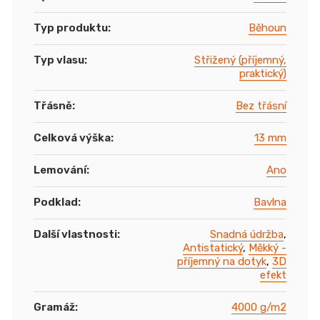
Typ produktu
:
Běhoun
Typ vlasu
:
Střižený (příjemný,
praktický)
Třásně
:
Bez třásní
Celková výška
:
13 mm
Lemování
:
Ano
Podklad
:
Bavlna
Další vlastnosti
:
Snadná údržba
,
Antistatický
,
Měkký -
příjemný na dotyk
,
3D
efekt
Gramáž
:
4000 g/m2