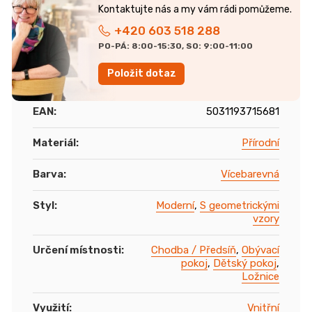
+420 603 518 288
PO-PÁ: 8:00-15:30, SO: 9:00-11:00
Položit dotaz
EAN
:
5031193715681
Materiál
:
Přírodní
Barva
:
Vícebarevná
Styl
:
Moderní
,
S geometrickými
vzory
Určení místnosti
:
Chodba / Předsíň
,
Obývací
pokoj
,
Dětský pokoj
,
Ložnice
Využití
:
Vnitřní