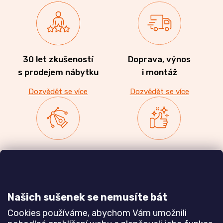
30 let zkušeností
Doprava, výnos
s prodejem nábytku
i montáž
Dozvědět se více
Dozvědět se více
Zakázková výroba
Ověřeno
nábytku
zákazníky
a realizace interiérů
Našich sušenek se nemusíte bát
Dozvědět se více
Dozvědět se více
Cookies používáme, abychom Vám umožnili