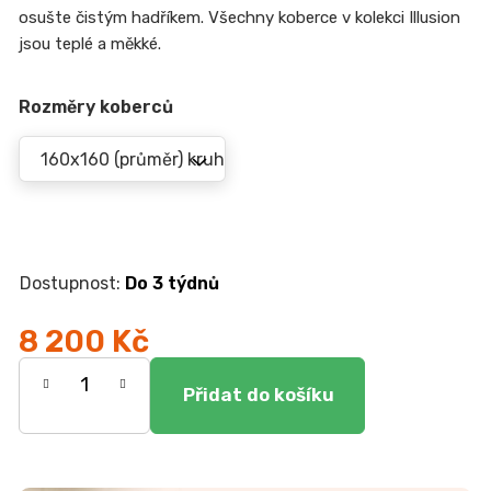
r
osušte čistým hadříkem.
Všechny koberce v kolekci Illusion
u
jsou teplé a měkké.
č
u
j
Rozměry koberců
e
m
e
KOMODA
EGON
19
Do 3 týdnů
700
Kč
8 200 Kč
Měrná
cena: