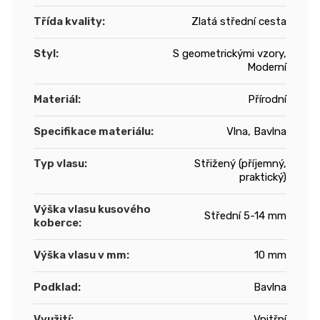
Třída kvality
:
Zlatá střední cesta
Styl
:
S geometrickými vzory,
Moderní
Materiál
:
Přírodní
Specifikace materiálu
:
Vlna, Bavlna
Typ vlasu
:
Střižený (příjemný,
praktický)
Výška vlasu kusového
Střední 5-14 mm
koberce
:
Výška vlasu v mm
:
10 mm
Podklad
:
Bavlna
Využití
:
Vnitřní