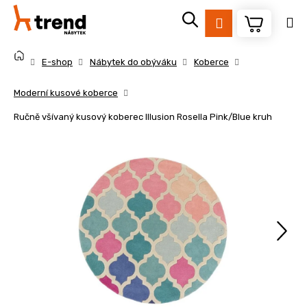
K
Přejít
na
o
Přihlášení
obsah
Zpět
Zpět
š
Domů
í
E-shop
Nábytek do obýváku
Koberce
k
C
Moderní kusové koberce
o
Ručně všívaný kusový koberec Illusion Rosella Pink/Blue kruh
p
o
t
ř
e
b
u
j
e
t
e