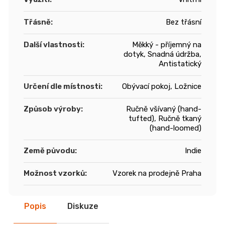
Třásně
:
Bez třásní
Další vlastnosti
:
Měkký - příjemný na
dotyk, Snadná údržba,
Antistatický
Určení dle místnosti
:
Obývací pokoj, Ložnice
Způsob výroby
:
Ručně všívaný (hand-
tufted), Ručně tkaný
(hand-loomed)
Země původu
:
Indie
Možnost vzorků
:
Vzorek na prodejně Praha
Popis
Diskuze