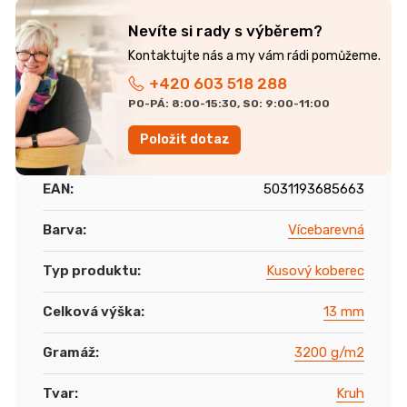
Nevíte si rady s výběrem?
+420 603 518 288
PO-PÁ: 8:00-15:30, SO: 9:00-11:00
Položit dotaz
EAN
:
5031193685663
Barva
:
Vícebarevná
Typ produktu
:
Kusový koberec
Celková výška
:
13 mm
Gramáž
:
3200 g/m2
Tvar
:
Kruh