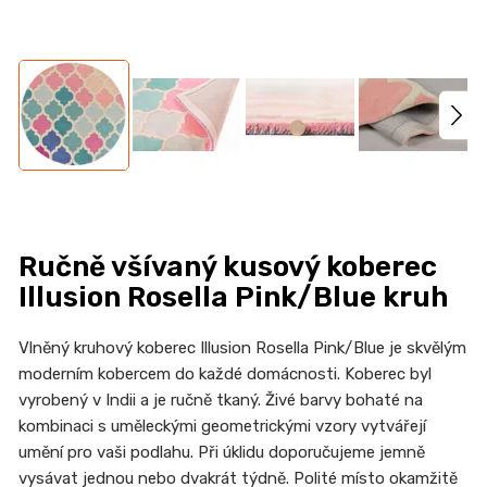
n
a
j
í
t
?
Ručně všívaný kusový koberec
HLEDAT
Illusion Rosella Pink/Blue kruh
Vlněný kruhový koberec Illusion Rosella Pink/Blue je skvělým
moderním kobercem do každé domácnosti. Koberec byl
D
vyrobený v Indii a je ručně tkaný.
Živé barvy bohaté na
o
kombinaci s uměleckými geometrickými vzory vytvářejí
p
umění pro vaši podlahu.
Při úklidu d
oporučujeme jemně
o
vysávat jednou nebo dvakrát týdně.
Po
lité místo okamžitě