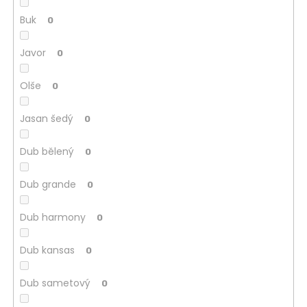
Buk
0
Javor
0
Olše
0
Jasan šedý
0
Dub bělený
0
Dub grande
0
Dub harmony
0
Dub kansas
0
Dub sametový
0