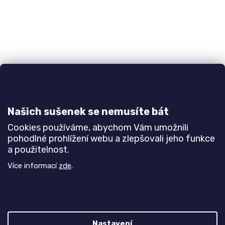
Kuchyňská linka PASTEL
Do 3-6 týdnů
Našich sušenek se nemusíte bát
40 178 Kč
Cookies používáme, abychom Vám umožnili
pohodlné prohlížení webu a zlepšovali jeho funkce
DETAIL
a použitelnost.
Více informací
zde
.
Délka pracovní desky 240 cm.
Bílá
Šedá
Modrá
Zelená
Béžová
Nastavení