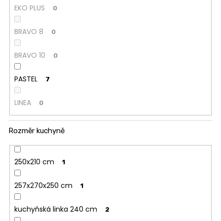
EKO PLUS
0
BRAVO 8
0
BRAVO 10
0
PASTEL
7
LINEA
0
Rozměr kuchyně
250x210 cm
1
257x270x250 cm
1
kuchyňská linka 240 cm
2