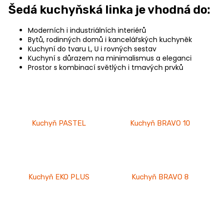
Šedá kuchyňská linka je vhodná do:
u
č
Moderních i industriálních interiérů
u
Bytů, rodinných domů i kancelářských kuchyněk
j
Kuchyní do tvaru L, U i rovných sestav
e
Kuchyní s důrazem na minimalismus a eleganci
m
Prostor s kombinací světlých i tmavých prvků
e
JEDNOLŮŽKO
NEMO
Kuchyň PASTEL
Kuchyň BRAVO 10
7
750
Kč
Kuchyň EKO PLUS
Kuchyň BRAVO 8