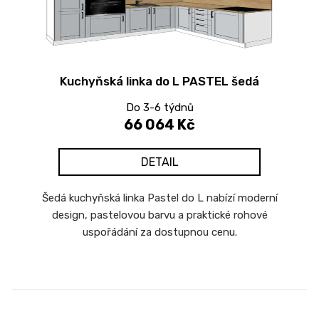
p
r
o
d
Kuchyňská linka do L PASTEL šedá
u
k
Do 3-6 týdnů
t
66 064 Kč
ů
DETAIL
Šedá kuchyňská linka Pastel do L nabízí moderní
design, pastelovou barvu a praktické rohové
uspořádání za dostupnou cenu.