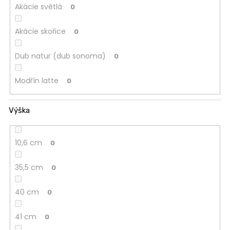
Akácie světlá
0
Akácie skořice
0
Dub natur (dub sonoma)
0
Modřín latte
0
Výška
10,6 cm
0
35,5 cm
0
40 cm
0
41 cm
0