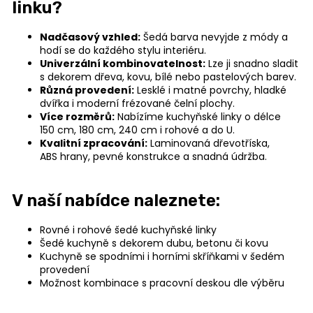
linku?
n
a
Nadčasový vzhled:
Šedá barva nevyjde z módy a
j
hodí se do každého stylu interiéru.
Univerzální kombinovatelnost:
Lze ji snadno sladit
í
s dekorem dřeva, kovu, bílé nebo pastelových barev.
t
Různá provedení:
Lesklé i matné povrchy, hladké
?
dvířka i moderní frézované čelní plochy.
Více rozměrů:
Nabízíme kuchyňské linky o délce
150 cm, 180 cm, 240 cm i rohové a do U.
Kvalitní zpracování:
Laminovaná dřevotříska,
ABS hrany, pevné konstrukce a snadná údržba.
HLEDAT
V naší nabídce naleznete:
Rovné i rohové šedé kuchyňské linky
Šedé kuchyně s dekorem dubu, betonu či kovu
D
Kuchyně se spodními i horními skříňkami v šedém
o
provedení
p
Možnost kombinace s pracovní deskou dle výběru
o
r