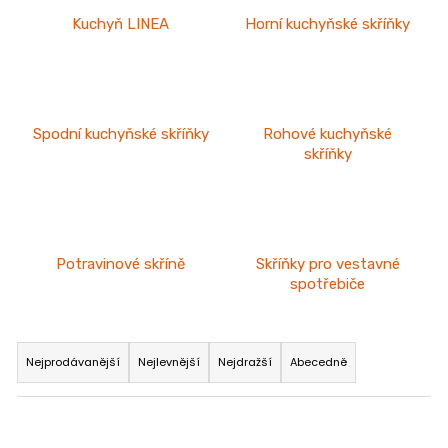
Kuchyň LINEA
Horní kuchyňské skříňky
Spodní kuchyňské skříňky
Rohové kuchyňské
skříňky
Potravinové skříně
Skříňky pro vestavné
spotřebiče
Ř
a
Nejprodávanější
Nejlevnější
Nejdražší
Abecedně
z
e
n