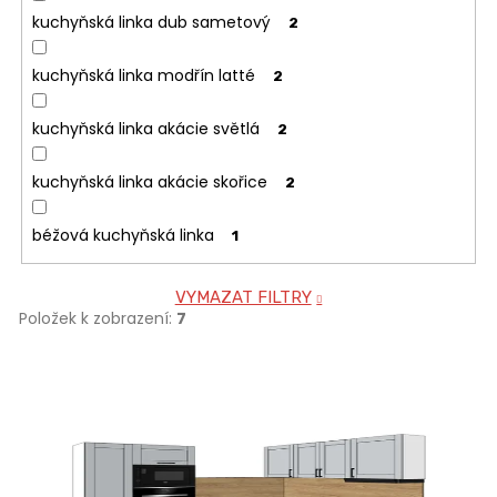
kuchyňská linka dub sametový
2
kuchyňská linka modřín latté
2
kuchyňská linka akácie světlá
2
kuchyňská linka akácie skořice
2
béžová kuchyňská linka
1
VYMAZAT FILTRY
Položek k zobrazení:
7
V
ý
p
i
s