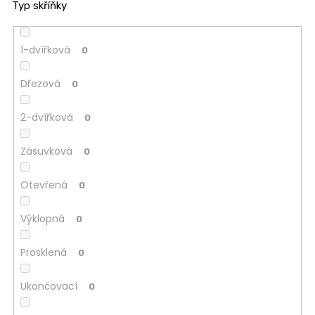
Typ skříňky
1-dvířková
0
Dřezová
0
2-dvířková
0
Zásuvková
0
Otevřená
0
Výklopná
0
Prosklená
0
Ukončovací
0