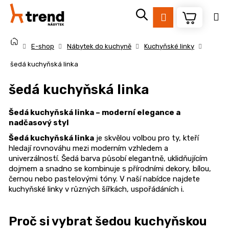
K
Přejít
na
o
Přihlášení
Zpět
Zpět
obsah
š
Domů
í
E-shop
Nábytek do kuchyně
Kuchyňské linky
k
C
šedá kuchyňská linka
o
šedá kuchyňská linka
p
o
Šedá kuchyňská linka – moderní elegance a
t
nadčasový styl
ř
Šedá kuchyňská linka
je skvělou volbou pro ty, kteří
e
hledají rovnováhu mezi moderním vzhledem a
b
univerzálností. Šedá barva působí elegantně, uklidňujícím
dojmem a snadno se kombinuje s přírodními dekory, bílou,
u
černou nebo pastelovými tóny. V naší nabídce najdete
j
kuchyňské linky v různých šířkách, uspořádáních i.
e
t
Proč si vybrat šedou kuchyňskou
e