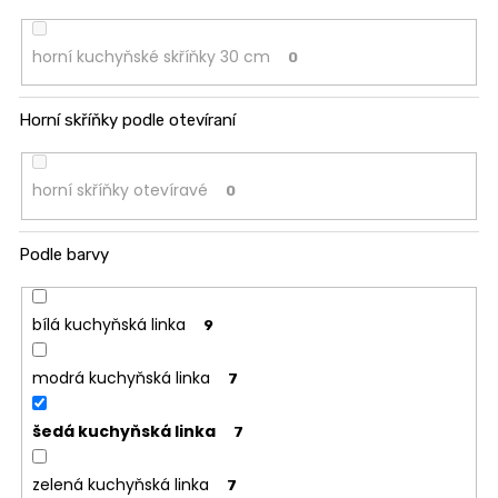
horní kuchyňské skříňky 30 cm
0
Horní skříňky podle otevíraní
horní skříňky otevíravé
0
Podle barvy
bílá kuchyňská linka
9
modrá kuchyňská linka
7
šedá kuchyňská linka
7
zelená kuchyňská linka
7