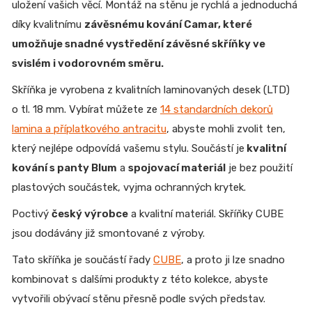
uložení vašich věcí. Montáž na stěnu je rychlá a jednoduchá
díky kvalitnímu
závěsnému kování Camar, které
umožňuje snadné vystředění závěsné skříňky ve
svislém i vodorovném směru.
Skříňka je vyrobena z kvalitních laminovaných desek (LTD)
o tl. 18 mm. Vybírat můžete ze
14 standardních dekorů
lamina a příplatkového antracitu
, abyste mohli zvolit ten,
který nejlépe odpovídá vašemu stylu. Součástí je
kvalitní
kování s panty Blum
a
spojovací materiál
je bez použití
plastových součástek, vyjma ochranných krytek.
Poctivý
český výrobce
a kvalitní materiál. Skříňky CUBE
jsou dodávány již smontované z výroby.
Tato skříňka je součástí řady
CUBE
, a proto ji lze snadno
kombinovat s dalšími produkty z této kolekce, abyste
vytvořili obývací stěnu přesně podle svých představ.