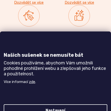
Dozvědět se více
Dozvědět se více
Zakázková výroba
Ověřeno
nábytku
zákazníky
a realizace interiérů
Našich sušenek se nemusíte bát
Dozvědět se více
Dozvědět se více
Cookies používáme, abychom Vám umožnili
pohodlné prohlížení webu a zlepšovali jeho funkce
a použitelnost.
Poznejte nás blíže
Více informací
zde
.
Nastavení