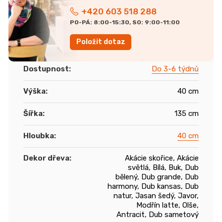
+420 603 518 288
PO-PÁ: 8:00-15:30, SO: 9:00-11:00
Položit dotaz
Dostupnost
:
Do 3-6 týdnů
Výška
:
40 cm
Šířka
:
135 cm
Hloubka
:
40 cm
Dekor dřeva
:
Akácie skořice, Akácie
světlá, Bílá, Buk, Dub
bělený, Dub grande, Dub
harmony, Dub kansas, Dub
natur, Jasan šedý, Javor,
Modřín latte, Olše,
Antracit, Dub sametový