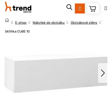
K
Přejít
na
o
Přihlášení
obsah
Zpět
Zpět
š
Domů
í
E-shop
Nábytek do obýváku
Obývákové stěny
k
C
Skříňka CUBE 10
o
p
o
t
ř
e
b
u
j
e
t
e