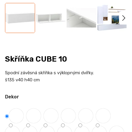
n
a
j
í
t
?
Skříňka CUBE 10
Spodní závěsná skříňka s výklopnými dvířky.
HLEDAT
š135 v40 h40 cm
Dekor
D
o
p
o