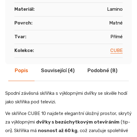
Materiál
:
Lamino
Povrch
:
Matné
Tvar
:
Přímé
Kolekce
:
CUBE
Popis
Související (4)
Podobné (8)
Di
Spodní závěsná skříňka s výklopnými dvířky se skvěle hodí
jako skříňka pod televizi.
Ve skříňce CUBE 10 najdete elegantní úložný prostor, skrytý
za výklopnými
dvířky s bezúchytkovým otevíráním
(tip-
on). Skříňka má
nosnost až 60 kg
, což zaručuje spolehlivé