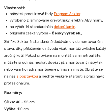
Vlastnosti:
nábytek produktové řady
Program Sektor
,
vyrobeno z laminované dřevotřísky, efektní ABS hrany,
na výběr 14 standardních
dekorů lamin
,
originální česká výroba -
Český výrobek
.,
Skříňku Sektor 6 standardně dodáváme v demontovaném
stavu, díky přiloženému návodu však montáž zvládne každý
zručný kutil. Pokud si ovšem na montáž sami netroufáte,
můžete si od nás nechat dovézt již smontovaný nábytek
nebo vám ho rádi smontujeme přímo na místě. Obraťte se
na nás
s poptávkou
a nechte veškeré starosti a práci navíc
profesionálům.
Rozměry:
Šířka:
40 - 55 cm
Výška:
110 cm