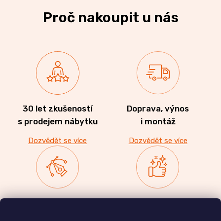
Proč nakoupit u nás
30 let zkušeností
Doprava, výnos
s prodejem nábytku
i montáž
Dozvědět se více
Dozvědět se více
Zakázková výroba
Ověřeno
nábytku
zákazníky