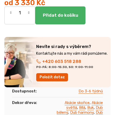
od
3 330 Kč
Měrná
cena:
Nevíte si rady s výběrem?
+420 603 518 288
PO-PÁ: 8:00-15:30, SO: 9:00-11:00
Položit dotaz
Dostupnost
:
Do 3-6 týdnů
Dekor dřeva
:
Akácie skořice
,
Akácie
světlá
,
Bílá
,
Buk
,
Dub
bělený
,
Dub harmony
,
Dub