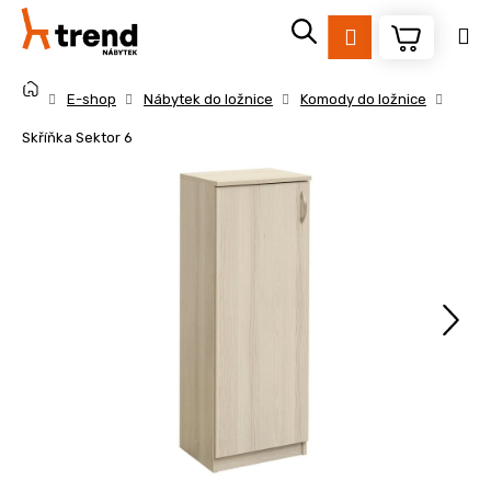
K
Přejít
na
o
Přihlášení
obsah
Zpět
Zpět
š
Domů
í
E-shop
Nábytek do ložnice
Komody do ložnice
k
C
Skříňka Sektor 6
o
p
o
t
ř
e
b
u
j
e
t
e