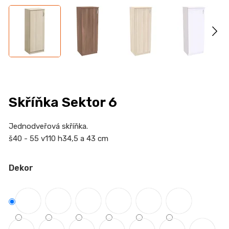
n
a
j
í
t
?
Skříňka Sektor 6
Jednodveřová skříňka.
HLEDAT
š40 - 55 v110 h34,5 a 43 cm
Dekor
D
o
p
o