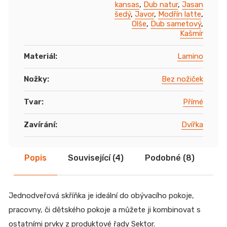
kansas
,
Dub natur
,
Jasan
šedý
,
Javor
,
Modřín latte
,
Olše
,
Dub sametový
,
Kašmír
Materiál
:
Lamino
Nožky
:
Bez nožiček
Tvar
:
Přímé
Zavírání
:
Dvířka
Popis
Související (4)
Podobné (8)
Di
Jednodveřová skříňka je ideální do obývacího pokoje,
pracovny, či dětského pokoje a můžete ji kombinovat s
ostatními prvky z produktové řady Sektor.