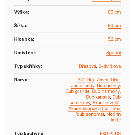
Výška
:
83 cm
Šířka
:
80 cm
Hloubka
:
52 cm
Umístění
:
Spodní
Typ skříňky
:
Dřezová
,
2-dvířková
Barva
:
Bílá
,
Buk
,
Javor
,
Olše
,
Jasan šedý
,
Dub bělený
,
Dub grande
,
Dub harmony
,
Dub kansas
,
Dub
sametový
,
Akácie světlá
,
Akácie skořice
,
Dub natur
(dub sonoma)
,
Modřín
latte
Typ kuchyně
:
EKO PLUS