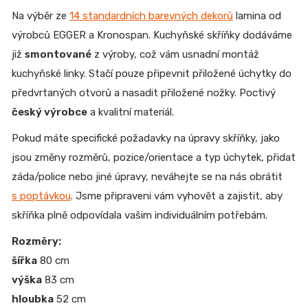
Na výběr ze
14 standardních barevných dekorů
lamina od
výrobců EGGER a Kronospan. Kuchyňské skříňky dodáváme
již
smontované
z výroby, což vám usnadní montáž
kuchyňské linky. Stačí pouze připevnit přiložené úchytky do
předvrtaných otvorů a nasadit přiložené nožky. Poctivý
český výrobce
a kvalitní materiál.
Pokud máte specifické požadavky na úpravy skříňky, jako
jsou změny rozměrů, pozice/orientace a typ úchytek, přidat
záda/police nebo jiné úpravy, neváhejte se na nás obrátit
s poptávkou
. Jsme připraveni vám vyhovět a zajistit, aby
skříňka plně odpovídala vašim individuálním potřebám.
Rozměry:
šířka
80 cm
výška
83 cm
hloubka
52 cm