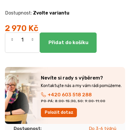
r
u
č
Zvolte variantu
u
j
2 970 Kč
e
Měrná
m
e
cena:
JEDNOLŮŽKO
NEMO
7
Nevíte si rady s výběrem?
750
Kč
+420 603 518 288
PO-PÁ: 8:00-15:30, SO: 9:00-11:00
Položit dotaz
Dostupnost
:
Do 3-6 týdnů