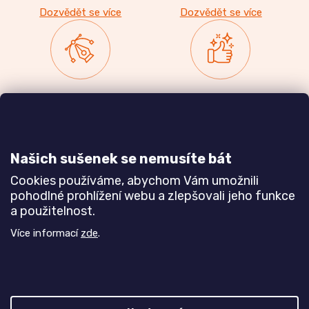
Dozvědět se více
Dozvědět se více
Zakázková výroba
Ověřeno
nábytku
zákazníky
a realizace interiérů
Našich sušenek se nemusíte bát
Dozvědět se více
Dozvědět se více
Cookies používáme, abychom Vám umožnili
pohodlné prohlížení webu a zlepšovali jeho funkce
a použitelnost.
Poznejte nás blíže
Více informací
zde
.