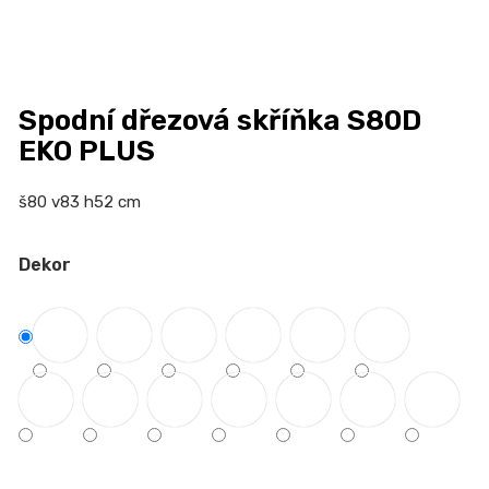
n
a
j
í
Spodní dřezová skříňka S80D
t
EKO PLUS
?
š80 v83 h52 cm
Dekor
HLEDAT
D
o
p
o