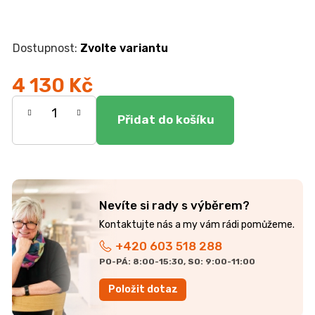
r
u
č
u
Zvolte variantu
j
e
4 130 Kč
m
Měrná
e
cena:
JEDNOLŮŽKO
NEMO
7
750
Kč
Nevíte si rady s výběrem?
+420 603 518 288
PO-PÁ: 8:00-15:30, SO: 9:00-11:00
Položit dotaz