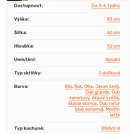
Dostupnost
:
Do 3-6 týdnů
Výška
:
83 cm
Šířka
:
60 cm
Hloubka
:
52 cm
Umístění
:
Spodní
Typ skříňky
:
1-dvířková
Barva
:
Bílá
,
Buk
,
Olše
,
Jasan šedý
,
Dub grande
,
Dub
sametový
,
Akácie světlá
,
Akácie skořice
,
Dub natur
(dub sonoma)
,
Modřín
latte
Typ kuchyně
:
BRAVO 8