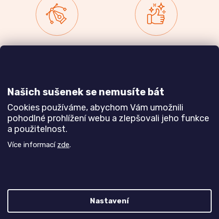
Zakázková výroba
Ověřeno
nábytku
zákazníky
a realizace interiérů
Našich sušenek se nemusíte bát
Dozvědět se více
Dozvědět se více
Cookies používáme, abychom Vám umožnili
pohodlné prohlížení webu a zlepšovali jeho funkce
a použitelnost.
Poznejte nás blíže
Více informací
zde
.
Nastavení