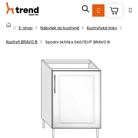
K
Přejít
na
o
Přihlášení
obsah
Zpět
Zpět
š
Domů
í
E-shop
Nábytek do kuchyně
Kuchyňské linky
k
C
Kuchyň BRAVO 8
Spodní skříňka S60/1D/P BRAVO 8
o
p
o
t
ř
e
b
u
j
e
t
e