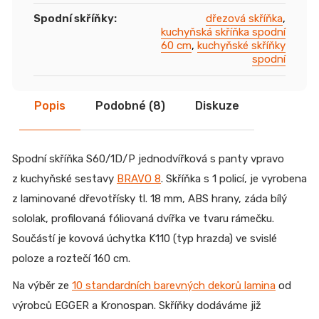
Spodní skříňky
:
dřezová skříňka
,
kuchyňská skříňka spodní
60 cm
,
kuchyňské skříňky
spodní
Popis
Podobné (8)
Diskuze
Spodní skříňka S60/1D/P jednodvířková s panty vpravo
z kuchyňské sestavy
BRAVO 8
. Skříňka s 1 policí, je vyrobena
z laminované dřevotřísky tl. 18 mm, ABS hrany, záda bílý
sololak, profilovaná fóliovaná dvířka ve tvaru rámečku.
Součástí je kovová úchytka K110 (typ hrazda) ve svislé
poloze a roztečí 160 cm.
Na výběr ze
10 standardních barevných dekorů lamina
od
výrobců EGGER a Kronospan.
Skříňky dodáváme již