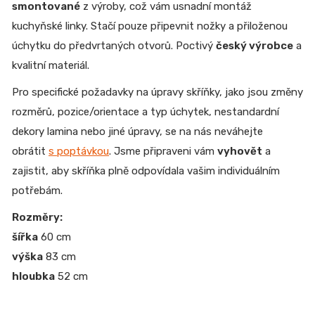
smontované
z výroby, což vám usnadní montáž
kuchyňské linky. Stačí pouze připevnit nožky a přiloženou
úchytku do předvrtaných otvorů. Poctivý
český výrobce
a
kvalitní materiál.
Pro specifické požadavky na úpravy skříňky, jako jsou změny
rozměrů, pozice/orientace a typ úchytek, nestandardní
dekory lamina nebo jiné úpravy, se na nás neváhejte
obrátit
s poptávkou
. Jsme připraveni vám
vyhovět
a
zajistit, aby skříňka plně odpovídala vašim individuálním
potřebám.
Rozměry:
šířka
60 cm
výška
83 cm
hloubka
52 cm