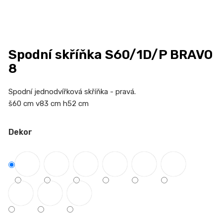
n
a
j
í
Spodní skříňka S60/1D/P BRAVO
t
8
?
Spodní
jednodvířková
skříňka - pravá.
š60 cm v83 cm h52 cm
HLEDAT
Dekor
D
o
p
o