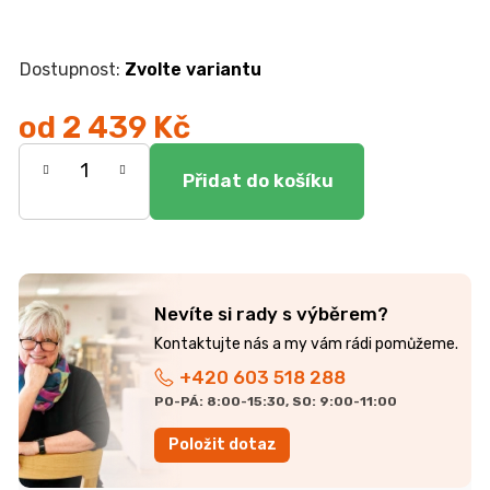
r
u
č
Zvolte variantu
u
j
e
od
2 439 Kč
m
Měrná
e
cena:
DUBOVÁ
JÍDELNÍ
ŽIDLE
GOLDA
2
Nevíte si rady s výběrem?
5
235
Kč
+420 603 518 288
PO-PÁ: 8:00-15:30, SO: 9:00-11:00
Položit dotaz