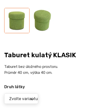
n
a
j
í
t
?
Taburet kulatý KLASIK
HLEDAT
Taburet bez úložného prostoru.
Průměr 40 cm, výška 40 cm.
Druh látky
D
o
p
o