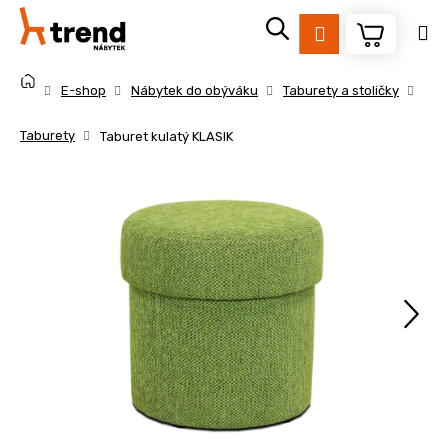
K
Přejít
na
o
Přihlášení
obsah
Zpět
Zpět
š
Domů
í
E-shop
Nábytek do obýváku
Taburety a stoličky
k
C
Taburety
Taburet kulatý KLASIK
o
p
o
t
ř
e
b
u
j
e
t
e