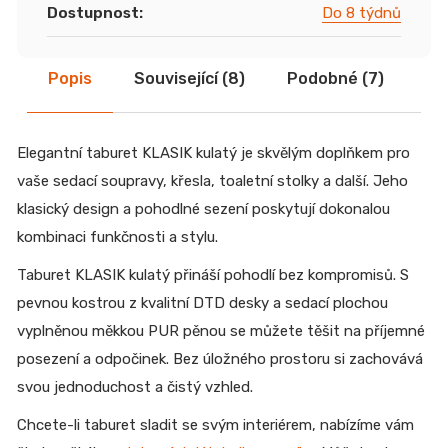
Dostupnost
:
Do 8 týdnů
Popis
Související (8)
Podobné (7)
Di
Elegantní taburet KLASIK kulatý je skvělým doplňkem pro
vaše sedací soupravy, křesla, toaletní stolky a další. Jeho
klasický design a pohodlné sezení poskytují dokonalou
kombinaci funkčnosti a stylu.
Taburet KLASIK kulatý přináší pohodlí bez kompromisů. S
pevnou kostrou z kvalitní DTD desky a sedací plochou
vyplněnou měkkou PUR pěnou se můžete těšit na příjemné
posezení a odpočinek. Bez úložného prostoru si zachovává
svou jednoduchost a čistý vzhled.
Chcete-li taburet sladit se svým interiérem, nabízíme vám