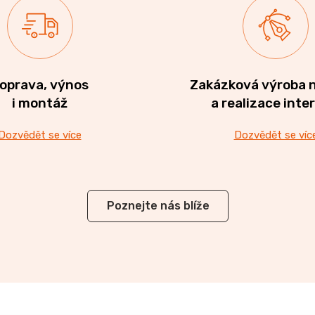
oprava, výnos
Zakázková výroba 
i montáž
a realizace inte
Dozvědět se více
Dozvědět se víc
Poznejte nás blíže