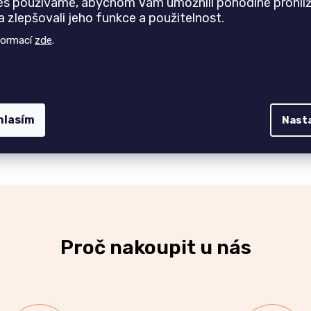
es používáme, abychom Vám umožnili pohodlné prohlíž
 zlepšovali jeho funkce a použitelnost.
formací
zde
.
hlasím
Nast
Proč nakoupit u nás