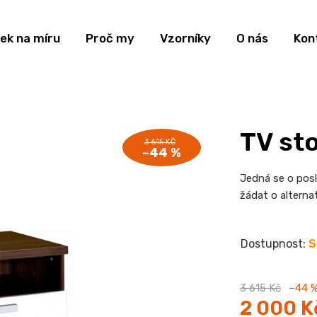
ek na míru
Proč my
Vzorníky
O nás
Kon
TV st
3 615 KČ
–44 %
Jedná se o posl
žádat o alternat
S
3 615 Kč
–44 
2 000 K