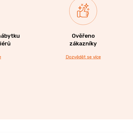
nábytku
Ověřeno
riérů
zákazníky
e
Dozvědět se více