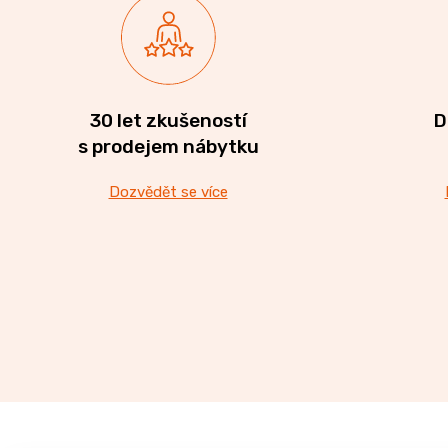
CREATIV
28
070
Kč
30 let zkušeností
D
s prodejem nábytku
Dozvědět se více