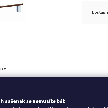
Měrná
cena:
Dostupn
uze
ťka 38 mm) v kombinaci s deskami z laminované
ch sušenek se nemusíte bát