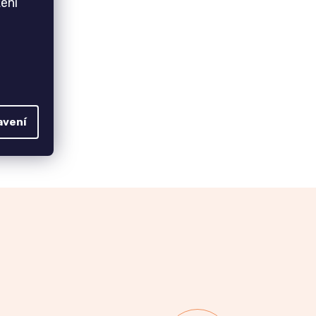
ení
avení