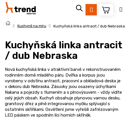
K
Přejít
na
o
Přihlášení
Zpět
Zpět
obsah
š
Domů
í
Kuchyně na míru
Kuchyňská linka antracit / dub Nebraska
k
C
Kuchyňská linka antracit
o
p
/ dub Nebraska
o
t
Nová kuchyňská linka v atraktivní barvě v rekonstruovaném
ř
rodinném domě mladého páru. Dvířka a korpus jsou
e
vyrobeny v odstínu antracit, pracovní a obkladová deska je
v dekoru dub Nebraska. Zásuvky jsou osazeny úchytkami
b
Nakana a pojezdy s tlumením a s plnovýsuvem - vždy vidíte
u
celý jejich obsah. Kuchyň obsahuje plynovou varnou desku,
j
granitový dřez a plně integrovanou myčku splývající s
ostatními skříňkami. Osvětlení jsme vyřešili zafrézovaným
e
LED páskem ve spodním líci horních skříněk.
t
e