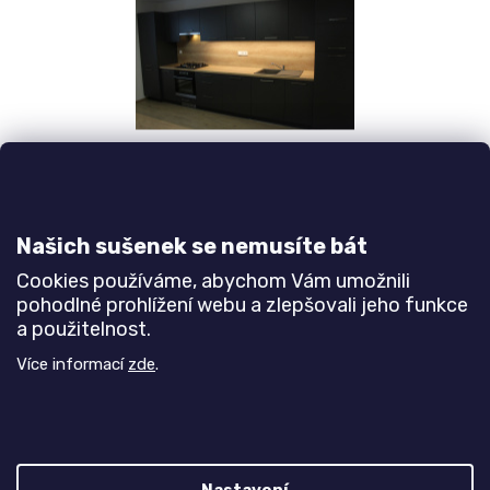
u
č
u
j
e
m
e
KOMODA
Našich sušenek se nemusíte bát
EGON
19
Cookies používáme, abychom Vám umožnili
700
pohodlné prohlížení webu a zlepšovali jeho funkce
Kč
a použitelnost.
Více informací
zde
.
PŘEDCHOZÍ ČLÁNEK
DALŠÍ ČLÁNEK