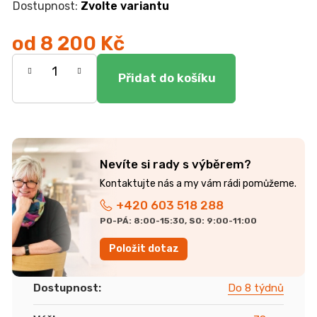
r
Zvolte variantu
u
č
od
8 200 Kč
u
j
Měrná
e
cena:
m
e
ŽIDLE
GOLDA
Nevíte si rady s výběrem?
5
235
Kč
+420 603 518 288
PO-PÁ: 8:00-15:30, SO: 9:00-11:00
Položit dotaz
Dostupnost
:
Do 8 týdnů