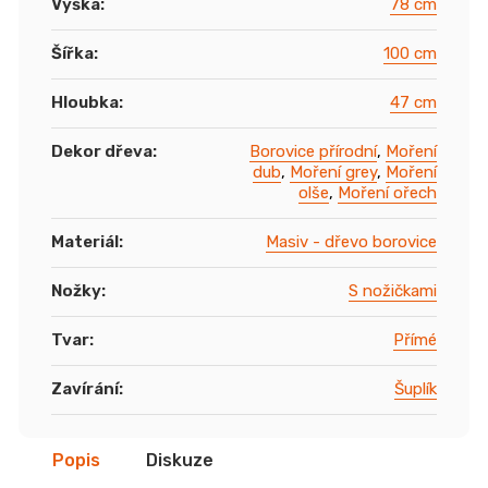
Výška
:
78 cm
Šířka
:
100 cm
Hloubka
:
47 cm
Dekor dřeva
:
Borovice přírodní
,
Moření
dub
,
Moření grey
,
Moření
olše
,
Moření ořech
Materiál
:
Masiv - dřevo borovice
Nožky
:
S nožičkami
Tvar
:
Přímé
Zavírání
:
Šuplík
Popis
Diskuze