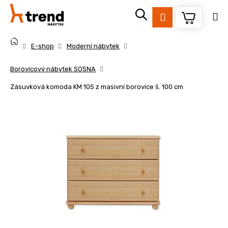
K
Přejít
na
o
Přihlášení
obsah
Zpět
Zpět
š
Domů
í
E-shop
Moderní nábytek
k
C
Borovicový nábytek SOSNA
o
Zásuvková komoda KM 105 z masivní borovice š. 100 cm
p
o
t
ř
e
b
u
j
e
t
e