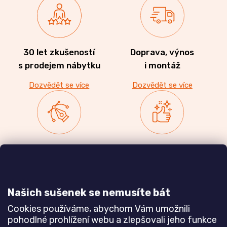
30 let zkušeností
Doprava, výnos
s prodejem nábytku
i montáž
Dozvědět se více
Dozvědět se více
Zakázková výroba
Ověřeno
nábytku
zákazníky
a realizace interiérů
Našich sušenek se nemusíte bát
Dozvědět se více
Dozvědět se více
Cookies používáme, abychom Vám umožnili
pohodlné prohlížení webu a zlepšovali jeho funkce