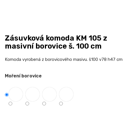
n
a
j
í
t
Zásuvková komoda KM 105 z
?
masivní borovice š. 100 cm
Komoda vyrobená z borovicového masivu.
š100 v78 h47 cm
HLEDAT
Moření borovice
D
o
p
o