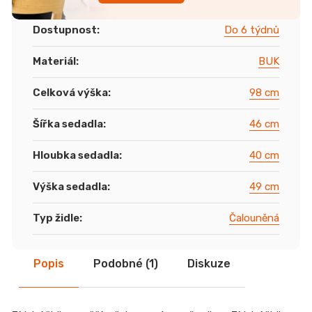
Dostupnost
:
Do 6 týdnů
Materiál
:
BUK
Celková výška
:
98 cm
Šířka sedadla
:
46 cm
Hloubka sedadla
:
40 cm
Výška sedadla
:
49 cm
Typ židle
:
Čalouněná
Popis
Podobné (1)
Diskuze