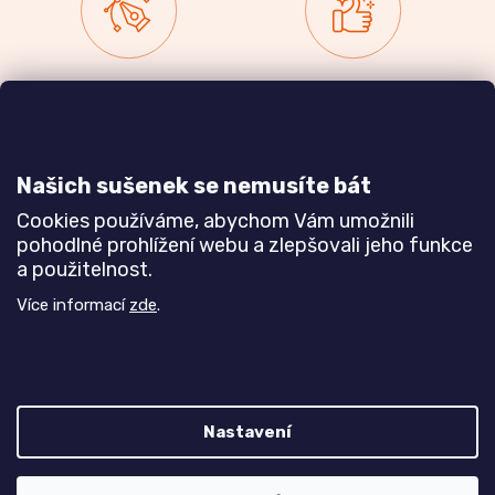
Zakázková výroba
Ověřeno
nábytku
zákazníky
a realizace interiérů
Našich sušenek se nemusíte bát
Dozvědět se více
Dozvědět se více
Cookies používáme, abychom Vám umožnili
pohodlné prohlížení webu a zlepšovali jeho funkce
a použitelnost.
Poznejte nás blíže
Více informací
zde
.
Nastavení
Z
Vytvořil Shoptet