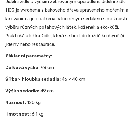
Jídelní židle s vyšším žebrovaným opěradlem. Jídelní židle
1103 je vyrobena z bukového dřeva upraveného mořením a
lakováním a je opatřena čalouněným sedákem s možností
výběru různých potahových látek, koženek a eko-kůží.
P
raktická a lehká židle, která se hodí do každé kuchyně či
jídelny nebo restaurace.
Základní parametry:
Celková výška:
98 cm
Šířka × hloubka sedadla:
46 × 40 cm
Výška sedadla:
49 cm
Nosnost:
120 kg
Hmotnost:
6,1 kg