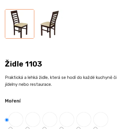
n
a
j
í
t
?
Židle 1103
HLEDAT
P
raktická a lehká židle, která se hodí do každé kuchyně či
jídelny nebo restaurace.
Moření
D
o
p
o