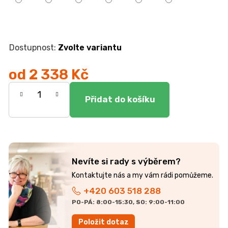
r
u
č
u
j
Zvolte variantu
e
m
od
2 338 Kč
e
Měrná
cena:
KOMODA
EGON
19
700
Kč
Nevíte si rady s výběrem?
+420 603 518 288
PO-PÁ: 8:00-15:30, SO: 9:00-11:00
Položit dotaz