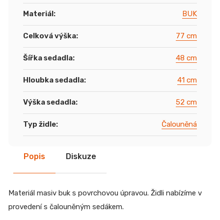
Materiál
:
BUK
Celková výška
:
77 cm
Šířka sedadla
:
48 cm
Hloubka sedadla
:
41 cm
Výška sedadla
:
52 cm
Typ židle
:
Čalouněná
Popis
Diskuze
Materiál masiv buk s povrchovou úpravou. Židli nabízíme v
provedení s čalouněným sedákem.