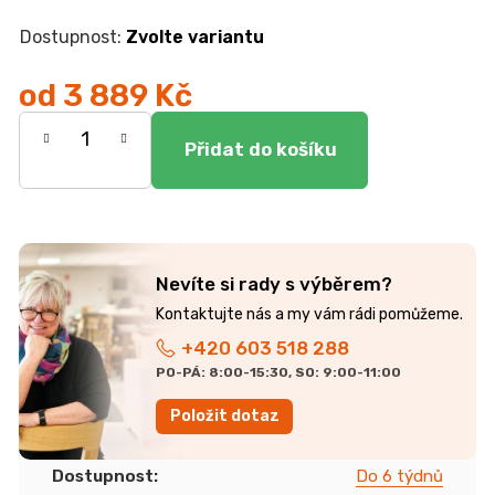
r
u
Zvolte variantu
č
u
od
3 889 Kč
j
e
Měrná
m
cena:
e
DUBOVÁ
JÍDELNÍ
ŽIDLE
Nevíte si rady s výběrem?
GOLDA
2
5
+420 603 518 288
235
Kč
PO-PÁ: 8:00-15:30, SO: 9:00-11:00
Položit dotaz
Dostupnost
:
Do 6 týdnů