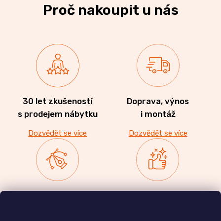
Proč nakoupit u nás
30 let zkušeností
Doprava, výnos
s prodejem nábytku
i montáž
Dozvědět se více
Dozvědět se více
Zakázková výroba
Ověřeno
nábytku
zákazníky
a realizace interiérů