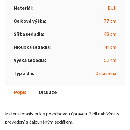
Materiál
:
BUK
Celková výška
:
77 cm
Šířka sedadla
:
48 cm
Hloubka sedadla
:
41 cm
Výška sedadla
:
52 cm
Typ židle
:
Čalouněná
Popis
Diskuze
Materiál masiv buk s povrchovou úpravou. Židli nabízíme v
provedení s čalouněným sedákem.