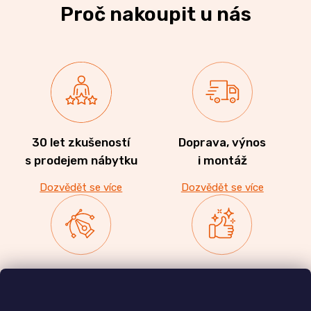
Proč nakoupit u nás
30 let zkušeností
Doprava, výnos
s prodejem nábytku
i montáž
Dozvědět se více
Dozvědět se více
Zakázková výroba
Ověřeno
nábytku
zákazníky
a realizace interiérů