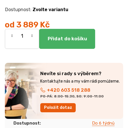
r
u
Zvolte variantu
č
u
od
3 889 Kč
j
e
Měrná
m
cena:
e
JEDNOLŮŽKO
NEMO
7
Nevíte si rady s výběrem?
750
Kč
+420 603 518 288
PO-PÁ: 8:00-15:30, SO: 9:00-11:00
Položit dotaz
Dostupnost
:
Do 6 týdnů