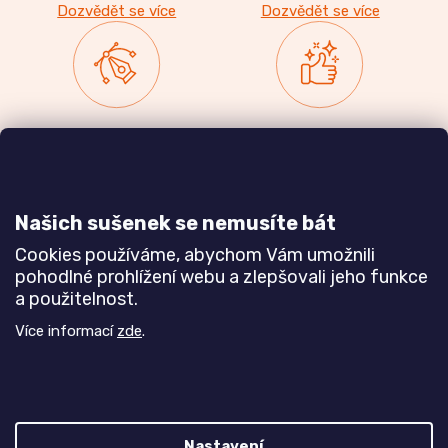
Dozvědět se více
Dozvědět se více
Zakázková výroba
Ověřeno
nábytku
zákazníky
a realizace interiérů
Našich sušenek se nemusíte bát
Dozvědět se více
Dozvědět se více
Cookies používáme, abychom Vám umožnili
pohodlné prohlížení webu a zlepšovali jeho funkce
a použitelnost.
Poznejte nás blíže
Více informací
zde
.
Nastavení