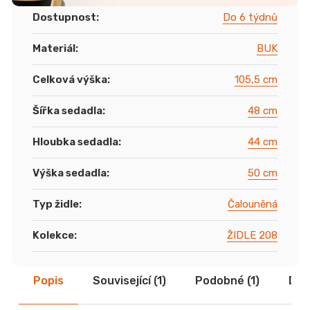
Dostupnost
:
Do 6 týdnů
Materiál
:
BUK
Celková výška
:
105,5 cm
Šířka sedadla
:
48 cm
Hloubka sedadla
:
44 cm
Výška sedadla
:
50 cm
Typ židle
:
Čalouněná
Kolekce
:
ŽIDLE 208
Popis
Související (1)
Podobné (1)
Dis