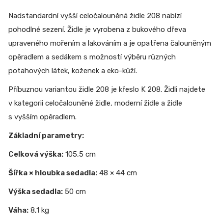
Nadstandardní vyšší celočalouněná židle 208 nabízí
pohodlné sezení. Židle je vyrobena z bukového dřeva
upraveného mořením a lakováním a je opatřena čalouněným
opěradlem a sedákem s možností výběru různých
potahových látek, koženek a eko-kůží.
Příbuznou variantou židle 208 je křeslo K 208. Židli najdete
v kategorii celočalouněné židle, moderní židle a židle
s vyšším opěradlem.
Základní parametry:
Celková výška:
105,5 cm
Šířka × hloubka sedadla:
48 × 44 cm
Výška sedadla:
50 cm
Váha:
8,1 kg