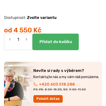
r
u
č
u
Zvolte variantu
j
e
od
4 550 Kč
m
e
Měrná
cena:
JEDNOLŮŽKO
NEMO
7
750
Kč
Nevíte si rady s výběrem?
+420 603 518 288
PO-PÁ: 8:00-15:30, SO: 9:00-11:00
Položit dotaz