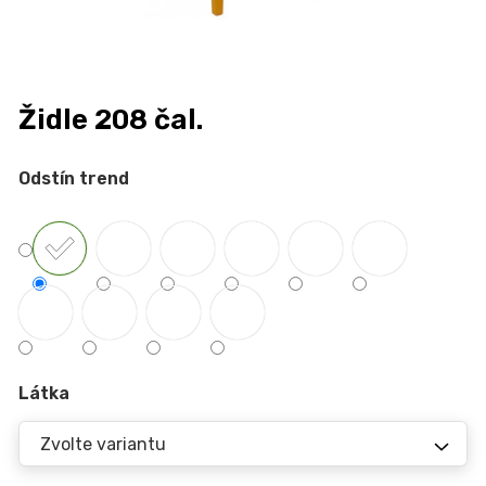
n
a
j
í
Židle 208 čal.
t
?
Odstín trend
HLEDAT
D
Látka
o
p
o