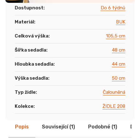
Dostupnost
:
Do 6 týdnů
Materiál
:
BUK
Celková výška
:
105,5 cm
Šířka sedadla
:
48 cm
Hloubka sedadla
:
44 cm
Výška sedadla
:
50 cm
Typ židle
:
Čalouněná
Kolekce
:
ŽIDLE 208
Popis
Související (1)
Podobné (1)
Dis