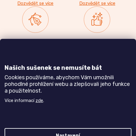
Dozvědět se více
Dozvědět se více
Zakázková výroba
Ověřeno
nábytku
zákazníky
a realizace interiérů
Našich sušenek se nemusíte bát
Dozvědět se více
Dozvědět se více
Cookies používáme, abychom Vám umožnili
pohodlné prohlížení webu a zlepšovali jeho funkce
a použitelnost.
Poznejte nás blíže
Více informací
zde
.
Nastavení