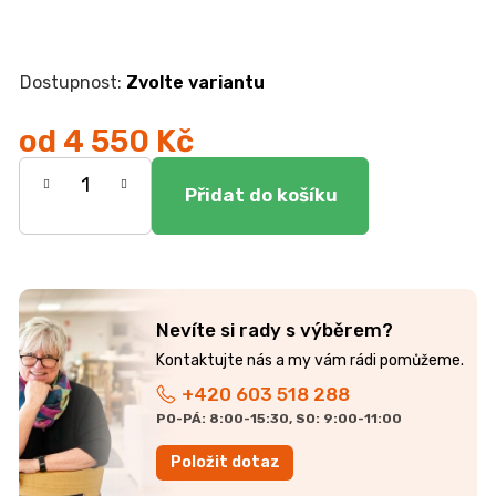
r
u
č
u
Zvolte variantu
j
e
od
4 550 Kč
m
e
Měrná
cena:
KOMODA
EGON
19
700
Kč
Nevíte si rady s výběrem?
+420 603 518 288
PO-PÁ: 8:00-15:30, SO: 9:00-11:00
Položit dotaz