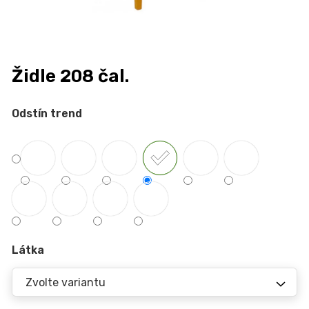
n
a
j
í
Židle 208 čal.
t
?
Odstín trend
HLEDAT
D
Látka
o
p
o