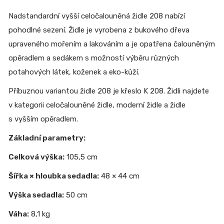
Nadstandardní vyšší celočalouněná židle 208 nabízí
pohodlné sezení. Židle je vyrobena z bukového dřeva
upraveného mořením a lakováním a je opatřena čalouněným
opěradlem a sedákem s možností výběru různých
potahových látek, koženek a eko-kůží.
Příbuznou variantou židle 208 je křeslo K 208. Židli najdete
v kategorii celočalouněné židle, moderní židle a židle
s vyšším opěradlem.
Základní parametry:
Celková výška:
105,5 cm
Šířka × hloubka sedadla:
48 × 44 cm
Výška sedadla:
50 cm
Váha:
8,1 kg