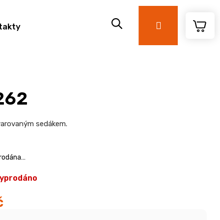
Přihlášení
takty
 262
 tvarovaným sedákem.
prodána…
yprodáno
č