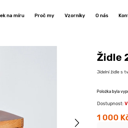
ek na míru
Proč my
Vzorníky
O nás
Kon
Židle
Jídelní židle s
Položka byla vy
V
1 000 K
Měrná