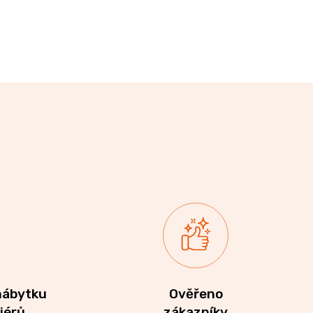
nábytku
Ověřeno
riérů
zákazníky