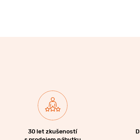
CREATIV
28
070
Kč
30 let zkušeností
D
s prodejem nábytku