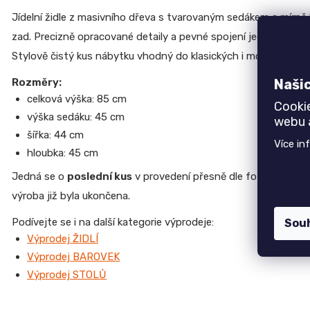
r
Psací a počítačové stoly
u
Jídelní židle z masivního dřeva s tvarovaným sedákem a mírně
č
zad. Precizně opracované detaily a pevné spojení jednotlivých č
u
Stylově čistý kus nábytku vhodný do klasických i moderně ladě
j
e
Naši
Rozměry:
Top 6 produktů
m
celková výška: 85 cm
e
Cooki
Jednolůžko NEMO
výška sedáku: 45 cm
webu a
7 750 Kč
šířka: 44 cm
Více in
JEDNOLŮŽKO
Židle GOLDA
hloubka: 45 cm
NEMO
5 235 Kč
7
Jedná se o
poslední kus
v provedení přesně dle fotografie pro
TV stolek CREATIV
750
28 070 Kč
výroba již byla ukončena.
Kč
Jídelní stůl TOKIO
Podívejte se i na další kategorie výprodeje:
ŽIDLE
Sou
20 090 Kč
GOLDA
Výprodej ŽIDLÍ
5
Komoda EGON
Výprodej BAROVEK
235
19 700 Kč
Kč
Výprodej STOLŮ
Dubová jídelní židle GOLDA 2
TV
5 235 Kč
STOLEK