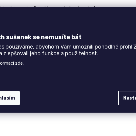
 kónickým opěradlem, které poskytuje komfortní oporu
ástí podtrhují kvalitu tradičního truhlářského řemesla.
ných interiérů.
ch sušenek se nemusíte bát
es používáme, abychom Vám umožnili pohodlné prohlíž
 zlepšovali jeho funkce a použitelnost.
formací
zde
.
duktu, které sloužily jako vzorky na prodejně a jejich
hlasím
Nast