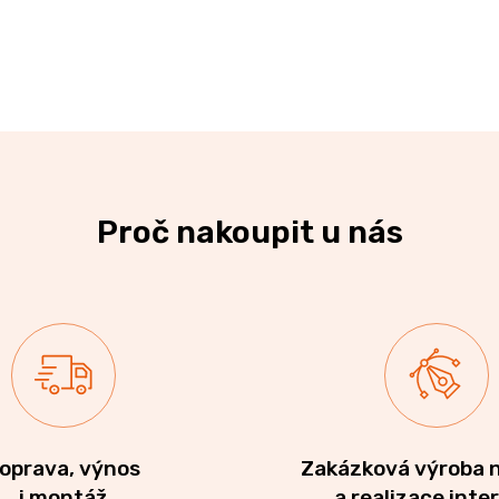
Proč nakoupit u nás
oprava, výnos
Zakázková výroba 
i montáž
a realizace inte