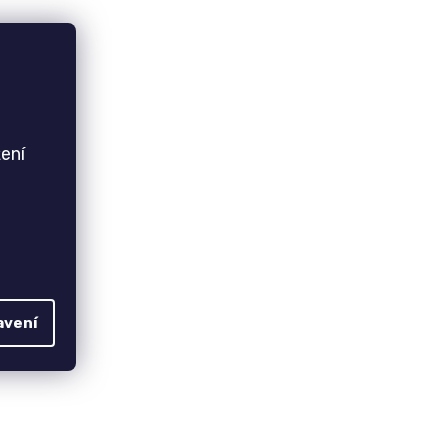
ení
avení