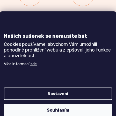
Zakázková výroba
Ověřeno
nábytku
zákazníky
a realizace interiérů
Našich sušenek se nemusíte bát
Dozvědět se více
Dozvědět se více
Cookies používáme, abychom Vám umožnili
pohodlné prohlížení webu a zlepšovali jeho funkce
a použitelnost.
Poznejte nás blíže
Více informací
zde
.
Nastavení
Z
Vytvořil Shoptet
Souhlasím
á
Copyright 2026
TREND nábytek s.r.o.
. Všechna práva