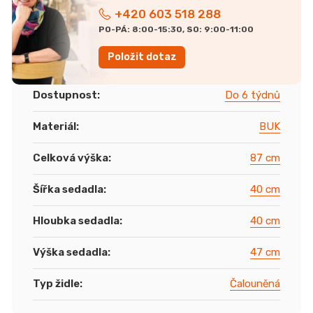
+420 603 518 288
PO-PÁ: 8:00-15:30, SO: 9:00-11:00
Položit dotaz
Dostupnost
:
Do 6 týdnů
Materiál
:
BUK
Celková výška
:
87 cm
Šířka sedadla
:
40 cm
Hloubka sedadla
:
40 cm
Výška sedadla
:
47 cm
Typ židle
:
Čalouněná