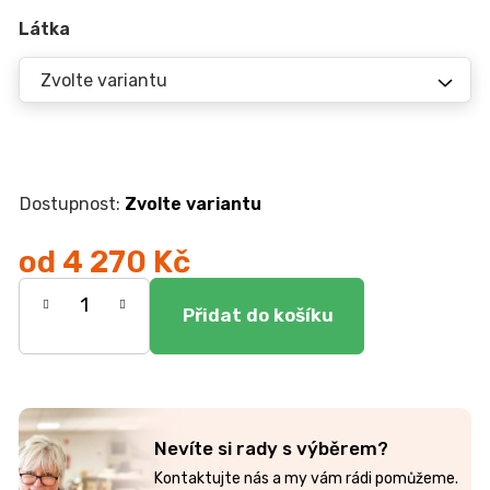
r
u
Látka
č
u
j
e
m
e
Zvolte variantu
ŽIDLE
GOLDA
od
4 270 Kč
5
Měrná
235
Kč
cena:
Nevíte si rady s výběrem?