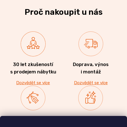
Proč nakoupit u nás
30 let zkušeností
Doprava, výnos
s prodejem nábytku
i montáž
Dozvědět se více
Dozvědět se více
Zakázková výroba
Ověřeno
nábytku
zákazníky