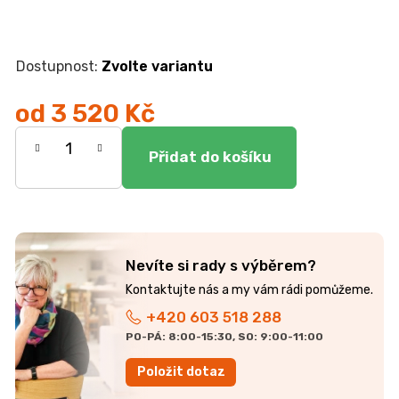
r
u
č
u
Zvolte variantu
j
e
od
3 520 Kč
m
e
Měrná
cena:
JÍDELNÍ
STŮL
TOKIO
20
090
Nevíte si rady s výběrem?
Kč
+420 603 518 288
PO-PÁ: 8:00-15:30, SO: 9:00-11:00
Položit dotaz