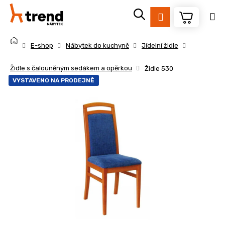
K
Přejít
na
o
Přihlášení
obsah
Zpět
Zpět
š
Domů
í
E-shop
Nábytek do kuchyně
Jídelní židle
k
C
Židle s čalouněným sedákem a opěrkou
Židle 530
o
VYSTAVENO NA PRODEJNĚ
p
o
t
ř
e
b
u
j
e
t
e