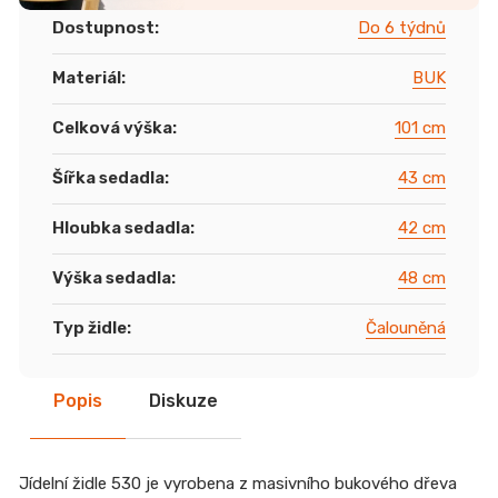
Dostupnost
:
Do 6 týdnů
Materiál
:
BUK
Celková výška
:
101 cm
Šířka sedadla
:
43 cm
Hloubka sedadla
:
42 cm
Výška sedadla
:
48 cm
Typ židle
:
Čalouněná
Popis
Diskuze
Jídelní židle 530 je vyrobena z masivního bukového dřeva