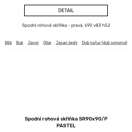
DETAIL
Spodní rohová skříňka - pravá. š90 v83 h52
Bílá
Buk
Javor
Olše
Jasan šedý
Dub natur (dub sonoma)
Spodní rohová skříňka SR90x90/P
PASTEL