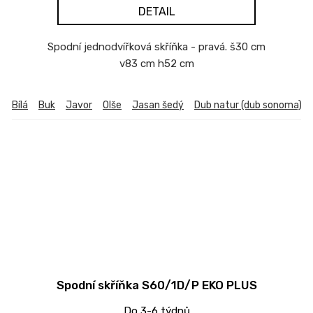
DETAIL
Spodní jednodvířková skříňka - pravá. š30 cm
v83 cm h52 cm
Bílá
Buk
Javor
Olše
Jasan šedý
Dub natur (dub sonoma)
Spodní skříňka S60/1D/P EKO PLUS
Do 3-6 týdnů