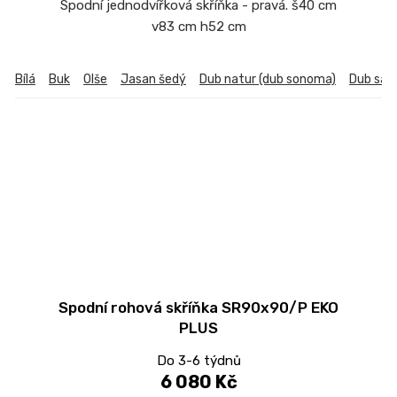
Spodní jednodvířková skříňka - pravá. š40 cm
v83 cm h52 cm
Bílá
Buk
Olše
Jasan šedý
Dub natur (dub sonoma)
Dub sa
Spodní rohová skříňka SR90x90/P EKO
PLUS
Do 3-6 týdnů
6 080 Kč