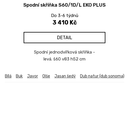
Spodní skříňka S60/1D/L EKO PLUS
Do 3-6 týdnů
3 410 Kč
DETAIL
Spodní jednodvířková skříňka -
levá. š60 v83 h52 cm
Bílá
Buk
Javor
Olše
Jasan šedý
Dub natur (dub sonoma)