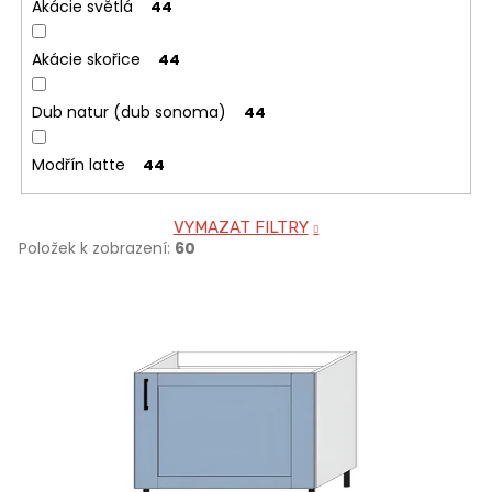
Akácie světlá
44
Akácie skořice
44
Dub natur (dub sonoma)
44
Modřín latte
44
VYMAZAT FILTRY
Položek k zobrazení:
60
V
ý
p
i
s
p
r