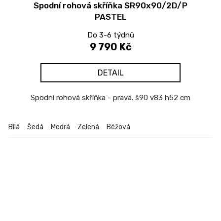
Spodní rohová skříňka SR90x90/2D/P
PASTEL
Do 3-6 týdnů
9 790 Kč
DETAIL
Spodní rohová skříňka - pravá. š90 v83 h52 cm
Bílá
Šedá
Modrá
Zelená
Béžová