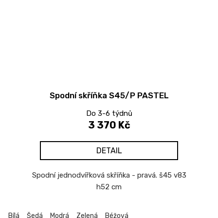
Spodní skříňka S45/P PASTEL
Do 3-6 týdnů
3 370 Kč
DETAIL
Spodní jednodvířková skříňka - pravá. š45 v83
h52 cm
Bílá
Šedá
Modrá
Zelená
Béžová