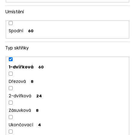
u
Umístění
č
u
j
Spodní
60
e
m
e
Typ skříňky
JEDNOLŮŽKO
1-dvířková
60
NEMO
7
Dřezová
750
8
Kč
2-dvířková
24
Zásuvková
8
Ukončovací
4