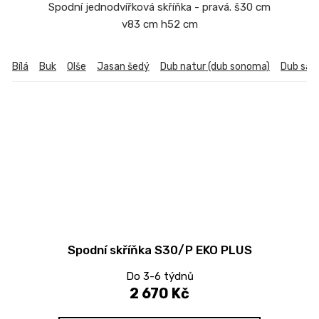
Spodní jednodvířková skříňka - pravá. š30 cm
v83 cm h52 cm
Bílá
Buk
Olše
Jasan šedý
Dub natur (dub sonoma)
Dub sa
Spodní skříňka S30/P EKO PLUS
Do 3-6 týdnů
2 670 Kč