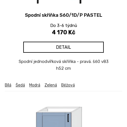
o
d
Spodní skříňka S60/1D/P PASTEL
u
k
Do 3-6 týdnů
t
4 170 Kč
ů
DETAIL
Spodní jednodvířková skříňka - pravá. š60 v83
h52 cm
Bílá
Šedá
Modrá
Zelená
Béžová