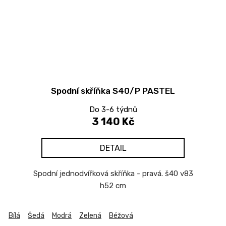
Spodní skříňka S40/P PASTEL
Do 3-6 týdnů
3 140 Kč
DETAIL
Spodní jednodvířková skříňka - pravá. š40 v83
h52 cm
Bílá
Šedá
Modrá
Zelená
Béžová