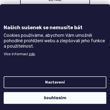
Spodní rohová skříňka - pravá. š90 v83 h52
Bílá
Buk
Olše
Jasan šedý
Dub natur (dub sonoma)
Dub sa
Našich sušenek se nemusíte bát
Cookies používáme, abychom Vám umožnili
pohodlné prohlížení webu a zlepšovali jeho funkce
a použitelnost.
Více informací
zde
.
Nastavení
Spodní rohová skříňka SR90x90/L BRAVO
10
Souhlasím
Do 3-6 týdnů