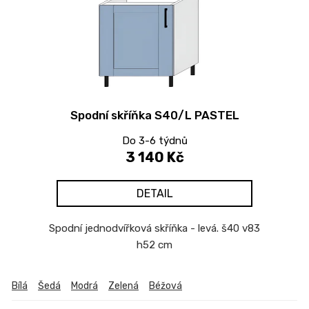
Spodní skříňka S40/L PASTEL
Do 3-6 týdnů
3 140 Kč
DETAIL
Spodní jednodvířková skříňka - levá. š40 v83
h52 cm
Bílá
Šedá
Modrá
Zelená
Béžová