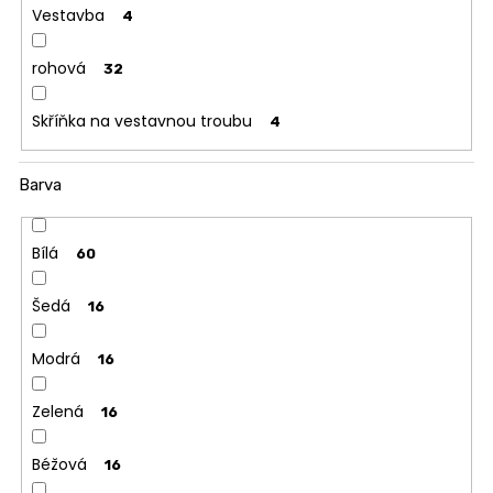
Vestavba
4
rohová
32
Skříňka na vestavnou troubu
4
Barva
Bílá
60
Šedá
16
Modrá
16
Zelená
16
Béžová
16