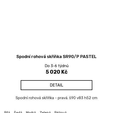
Spodní rohová skříňka SR90/P PASTEL
Do 3-6 týdnů
5 020 Kč
DETAIL
Spodní rohová skříňka - pravá. š90 v83 h52 cm
Bílá
Šedá
Modrá
Zelená
Béžová