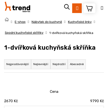
K
Přejít
na
o
Přihlášení
Zpět
Zpět
obsah
š
Domů
í
E-shop
Nábytek do kuchyně
Kuchyňské linky
k
C
Spodní kuchyňské skříňky
1-dvířková kuchyňská skříňka
o
p
1-dvířková kuchyňská skříňka
o
t
Ř
ř
a
Nejprodávanější
Nejlevnější
Nejdražší
Abecedně
e
z
b
e
u
n
j
í
Cena
e
p
t
2670
Kč
9790
Kč
r
e