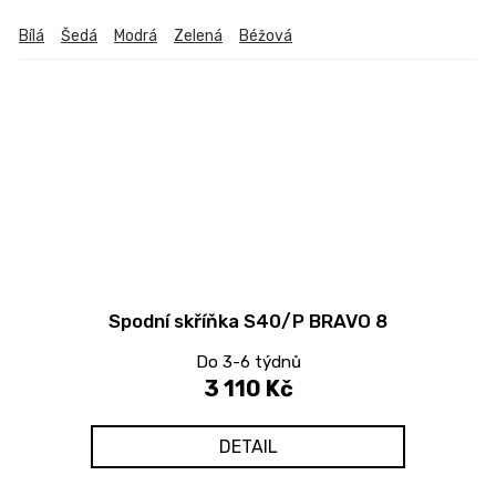
Bílá
Šedá
Modrá
Zelená
Béžová
Spodní skříňka S40/P BRAVO 8
Do 3-6 týdnů
3 110 Kč
DETAIL