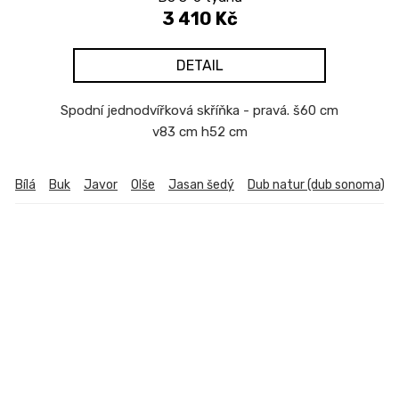
3 410 Kč
DETAIL
Spodní jednodvířková skříňka - pravá. š60 cm
v83 cm h52 cm
Bílá
Buk
Javor
Olše
Jasan šedý
Dub natur (dub sonoma)