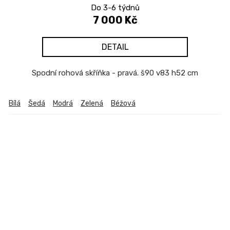
Do 3-6 týdnů
7 000 Kč
DETAIL
Spodní rohová skříňka - pravá. š90 v83 h52 cm
Bílá
Šedá
Modrá
Zelená
Béžová