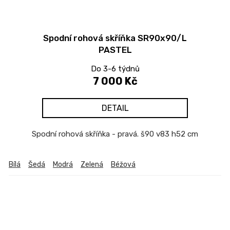
Spodní rohová skříňka SR90x90/L
PASTEL
Do 3-6 týdnů
7 000 Kč
DETAIL
Spodní rohová skříňka - pravá. š90 v83 h52 cm
Bílá
Šedá
Modrá
Zelená
Béžová