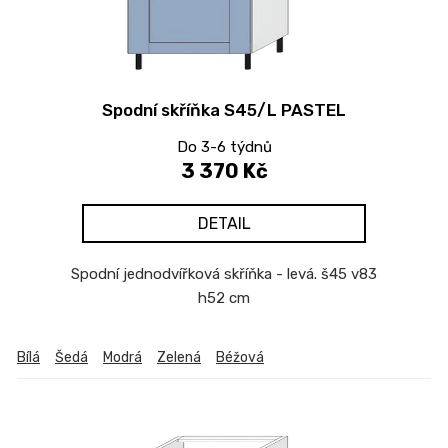
Spodní skříňka S45/L PASTEL
Do 3-6 týdnů
3 370 Kč
DETAIL
Spodní jednodvířková skříňka - levá. š45 v83
h52 cm
Bílá
Šedá
Modrá
Zelená
Béžová