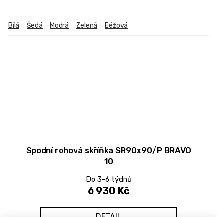
Bílá
Šedá
Modrá
Zelená
Béžová
Spodní rohová skříňka SR90x90/P BRAVO
10
Do 3-6 týdnů
6 930 Kč
DETAIL