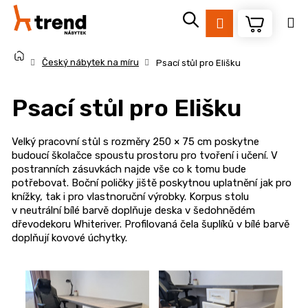
K
Přejít
na
o
Přihlášení
Zpět
Zpět
obsah
š
Domů
í
Český nábytek na míru
Psací stůl pro Elišku
k
C
Psací stůl pro Elišku
o
p
o
Velký pracovní stůl s rozměry 250 × 75 cm poskytne
budoucí školačce spoustu prostoru pro tvoření i učení. V
t
postranních zásuvkách najde vše co k tomu bude
ř
potřebovat. Boční poličky jiště poskytnou uplatnění jak pro
e
knížky, tak i pro vlastnoruční výrobky. Korpus stolu
v neutrální bílé barvě doplňuje deska v šedohnědém
b
dřevodekoru Whiteriver. Profilovaná čela šuplíků v bílé barvě
u
doplňují kovové úchytky.
j
e
t
e