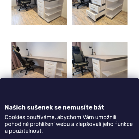
n
a
j
í
t
?
HLEDAT
Našich sušenek se nemusíte bát
D
Cookies používáme, abychom Vám umožnili
o
pohodlné prohlížení webu a zlepšovali jeho funkce
p
a použitelnost.
o
r