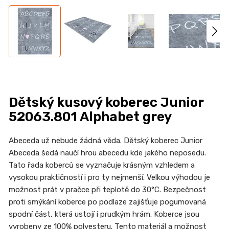
n
a
j
í
t
?
Dětský kusový koberec Junior
52063.801 Alphabet grey
HLEDAT
Abeceda už nebude žádná věda. Dětský koberec Junior
Abeceda šedá naučí hrou abecedu kde jakého neposedu.
Tato řada koberců se vyznačuje krásným vzhledem a
vysokou praktičností i pro ty nejmenší. Velkou výhodou je
D
možnost prát v pračce při teplotě do 30°C. Bezpečnost
o
proti smýkání koberce po podlaze zajišťuje pogumovaná
p
spodní část, která ustojí i prudkým hrám. Koberce jsou
o
vyrobeny ze 100% polyesteru. Tento materiál a možnost