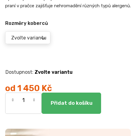
r
praní v pračce zajišťuje nehromadění různých typů alergenů.
u
č
u
Rozměry koberců
j
e
m
e
DUBOVÁ
JÍDELNÍ
Zvolte variantu
ŽIDLE
GOLDA
2
od
1 450 Kč
5
Měrná
235
Kč
cena: