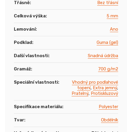
Třásně
:
Bez třásní
Celková výška
:
5 mm
Lemování
:
Ano
Podklad
:
Guma (gel)
Další vlastnosti
:
Snadná údržba
Gramáž
:
700 g/m2
Speciální vlastnosti
:
Vhodný pro podlahové
topení
,
Extra jemný
,
Pratelný
,
Protiskluzový
Specifikace materiálu
:
Polyester
Tvar
:
Obdélník