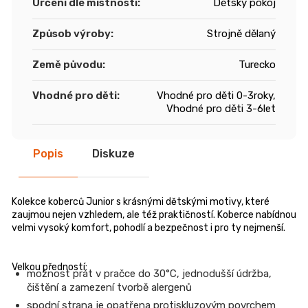
Určení dle místnosti
:
Dětský pokoj
Způsob výroby
:
Strojně dělaný
Země původu
:
Turecko
Vhodné pro děti
:
Vhodné pro děti 0-3roky,
Vhodné pro děti 3-6let
Popis
Diskuze
Kolekce koberců Junior s krásnými dětskými motivy, které
zaujmou nejen vzhledem, ale též praktičností. Koberce nabídnou
velmi vysoký komfort, pohodlí a bezpečnost i pro ty nejmenší.
Velkou předností:
možnost prát v pračce do 30°C, jednodušší údržba,
čištění a zamezení tvorbě alergenů
spodní strana je opatřena protiskluzovým povrchem