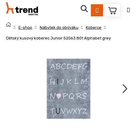
K
Přejít
na
o
Přihlášení
obsah
Zpět
Zpět
š
Domů
í
E-shop
Nábytek do obýváku
Koberce
k
C
Dětský kusový koberec Junior 52063.801 Alphabet grey
o
p
o
t
ř
e
b
u
j
e
t
e