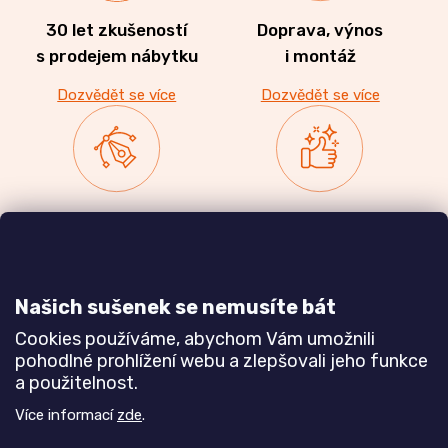
30 let zkušeností
Doprava, výnos
s prodejem nábytku
i montáž
Dozvědět se více
Dozvědět se více
Zakázková výroba
Ověřeno
nábytku
zákazníky
a realizace interiérů
Našich sušenek se nemusíte bát
Dozvědět se více
Dozvědět se více
Cookies používáme, abychom Vám umožnili
pohodlné prohlížení webu a zlepšovali jeho funkce
a použitelnost.
Poznejte nás blíže
Více informací
zde
.