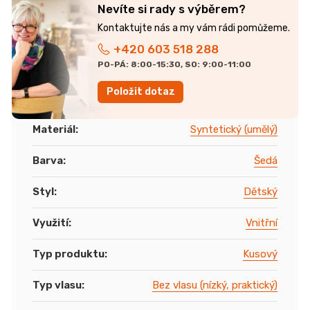
Nevíte si rady s výběrem?
+420 603 518 288
PO-PÁ: 8:00-15:30, SO: 9:00-11:00
Položit dotaz
Materiál
:
Syntetický (umělý)
Barva
:
Šedá
Styl
:
Dětský
Využití
:
Vnitřní
Typ produktu
:
Kusový
Typ vlasu
:
Bez vlasu (nízký, praktický)