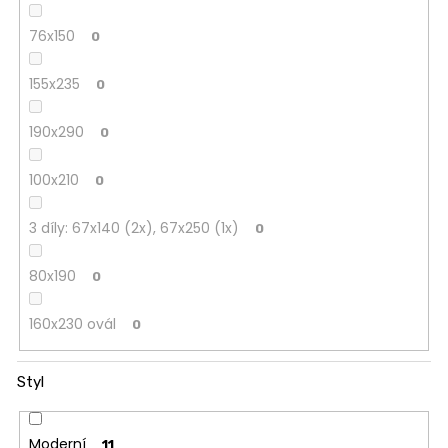
76x150
0
155x235
0
190x290
0
100x210
0
3 díly: 67x140 (2x), 67x250 (1x)
0
80x190
0
160x230 ovál
0
Styl
Moderní
11