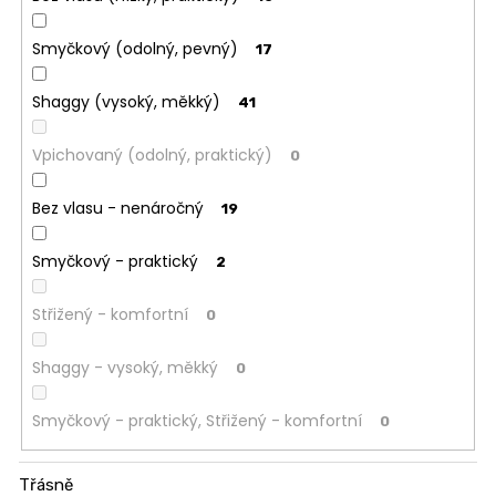
Smyčkový (odolný, pevný)
17
Shaggy (vysoký, měkký)
41
Vpichovaný (odolný, praktický)
0
Bez vlasu - nenáročný
19
Smyčkový - praktický
2
Střižený - komfortní
0
Shaggy - vysoký, měkký
0
Smyčkový - praktický, Střižený - komfortní
0
Třásně