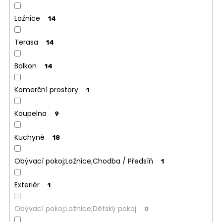
Ložnice
14
Terasa
14
Balkon
14
Komerční prostory
1
Koupelna
9
Kuchyně
18
Obývací pokoj;Ložnice;Chodba / Předsíň
1
Exteriér
1
Obývací pokoj;Ložnice;Dětský pokoj
0