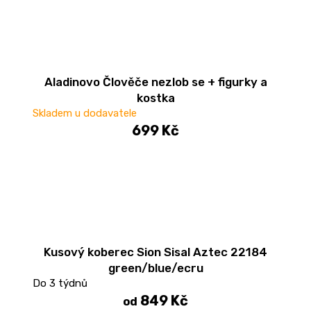
u
č
u
j
e
Aladinovo Člověče nezlob se + figurky a
m
kostka
e
Skladem u dodavatele
699 Kč
TV
STOLEK
CREATIV
28
070
Kč
Kusový koberec Sion Sisal Aztec 22184
green/blue/ecru
Do 3 týdnů
849 Kč
od