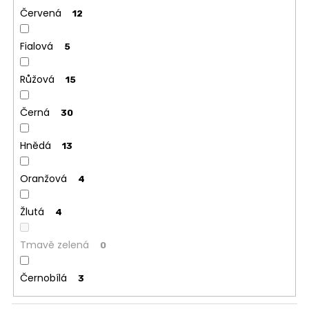
Červená
12
Fialová
5
Růžová
15
Černá
30
Hnědá
13
Oranžová
4
Žlutá
4
Tmavě zelená
0
Černobílá
3