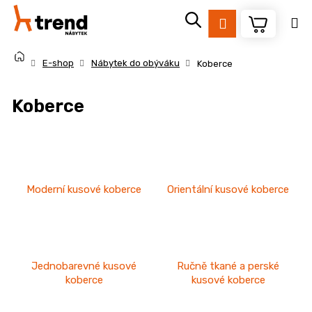
K
Přejít
na
o
Přihlášení
Zpět
Zpět
obsah
š
Domů
í
E-shop
Nábytek do obýváku
Koberce
k
C
Koberce
o
p
o
t
ř
Moderní kusové koberce
Orientální kusové koberce
e
b
u
j
Jednobarevné kusové
Ručně tkané a perské
e
koberce
kusové koberce
t
e