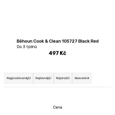
Běhoun Cook & Clean 105727 Black Red
Do 3 týdnů
497 Kč
Ř
a
Nejprodávanější
Nejlevnější
Nejdražší
Abecedně
z
e
n
í
Cena
p