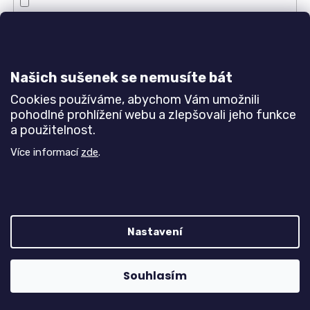
14 mm
6
16 mm
2
Našich sušenek se nemusíte bát
Lemování
Cookies používáme, abychom Vám umožnili
pohodlné prohlížení webu a zlepšovali jeho funkce
a použitelnost.
ano, ze všech stran v ceně
3
Více informací
zde
.
Ano
103
Ne
1
Nastavení
Ano, Na delších stranách
0
Ano-chemlon
18
Souhlasím
Na delších stranách
32