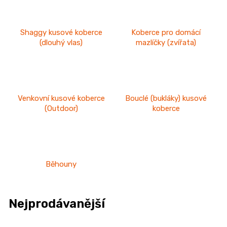
n
a
Shaggy kusové koberce
Koberce pro domácí
j
(dlouhý vlas)
mazlíčky (zvířata)
í
t
?
Venkovní kusové koberce
Bouclé (bukláky) kusové
(Outdoor)
koberce
HLEDAT
Běhouny
D
o
Nejprodávanější
p
o
r