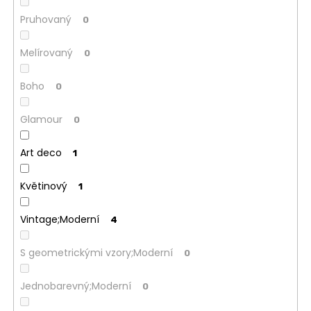
Pruhovaný
0
Melírovaný
0
Boho
0
Glamour
0
Art deco
1
Květinový
1
Vintage;Moderní
4
S geometrickými vzory;Moderní
0
Jednobarevný;Moderní
0