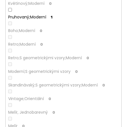
Květinový;Moderní
0
Pruhovaný;Moderní
1
Boho;Moderní
0
Retro;Moderní
0
Retro;S geometrickými vzory;Moderní
0
Moderní;S geometrickými vzory
0
Skandinávský;S geometrickými vzory;Moderní
0
Vintage;Orientální
0
Melír, Jednobarevný
0
Melír
0