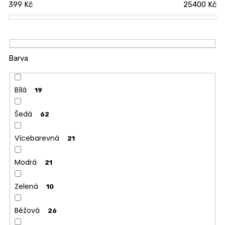
399
Kč
25400
Kč
r
o
d
u
k
Barva
t
ů
Bílá
19
Šedá
62
Vícebarevná
21
Modrá
21
Zelená
10
Béžová
26