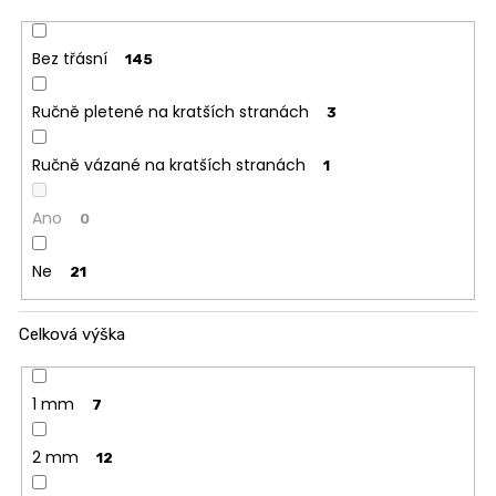
Bez třásní
145
Ručně pletené na kratších stranách
3
Ručně vázané na kratších stranách
1
Ano
0
Ne
21
Celková výška
1 mm
7
2 mm
12