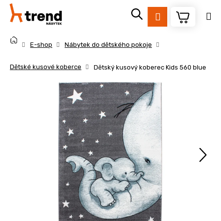
K
Přejít
na
o
Přihlášení
obsah
Zpět
Zpět
š
Domů
í
E-shop
Nábytek do dětského pokoje
k
C
Dětské kusové koberce
Dětský kusový koberec Kids 560 blue
o
p
o
t
ř
e
b
u
j
e
t
e