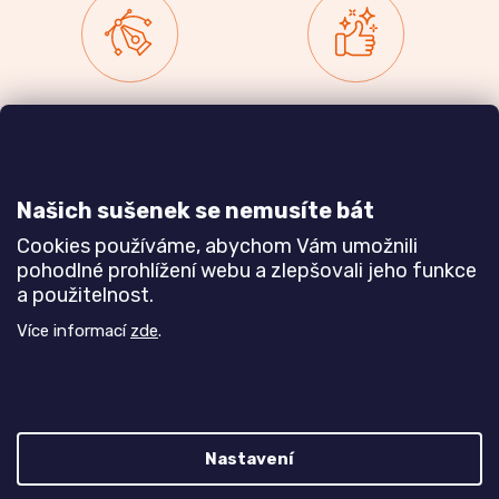
Zakázková výroba
Ověřeno
nábytku
zákazníky
a realizace interiérů
Našich sušenek se nemusíte bát
Dozvědět se více
Dozvědět se více
Cookies používáme, abychom Vám umožnili
pohodlné prohlížení webu a zlepšovali jeho funkce
a použitelnost.
Poznejte nás blíže
Více informací
zde
.
Nastavení