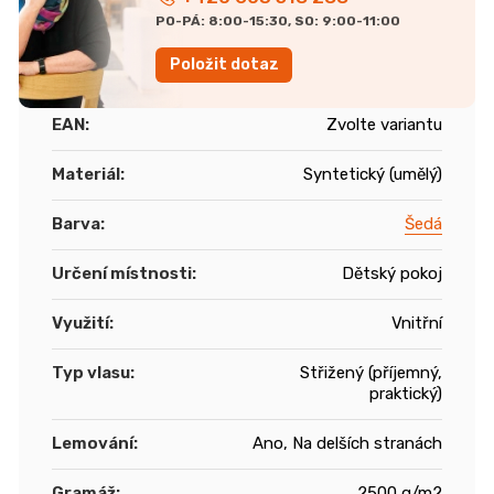
PO-PÁ: 8:00-15:30, SO: 9:00-11:00
Položit dotaz
EAN
:
Zvolte variantu
Materiál
:
Syntetický (umělý)
Barva
:
Šedá
Určení místnosti
:
Dětský pokoj
Využití
:
Vnitřní
Typ vlasu
:
Střižený (příjemný,
praktický)
Lemování
:
Ano, Na delších stranách
Gramáž
:
2500 g/m2