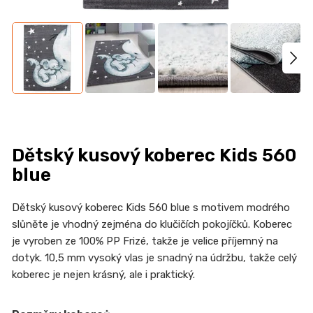
n
a
j
í
t
?
Dětský kusový koberec Kids 560
blue
HLEDAT
Dětský kusový koberec Kids 560 blue s motivem modrého
slůněte je vhodný zejména do klučičích pokojíčků. Koberec
je vyroben ze 100% PP Frizé, takže je velice příjemný na
D
dotyk. 10,5 mm vysoký vlas je snadný na údržbu, takže celý
o
koberec je nejen krásný, ale i praktický.
p
o