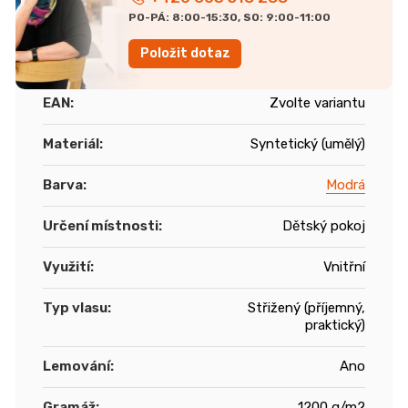
PO-PÁ: 8:00-15:30, SO: 9:00-11:00
Položit dotaz
EAN
:
Zvolte variantu
Materiál
:
Syntetický (umělý)
Barva
:
Modrá
Určení místnosti
:
Dětský pokoj
Využití
:
Vnitřní
Typ vlasu
:
Střižený (příjemný,
praktický)
Lemování
:
Ano
Gramáž
:
1200 g/m2