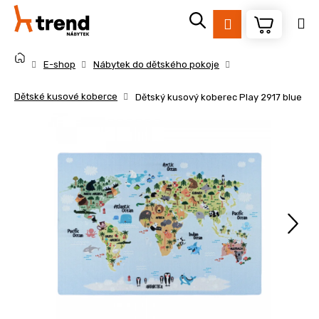
K
Přejít
na
o
Přihlášení
obsah
Zpět
Zpět
š
Domů
í
E-shop
Nábytek do dětského pokoje
k
C
Dětské kusové koberce
Dětský kusový koberec Play 2917 blue
o
p
o
t
ř
e
b
u
j
e
t
e