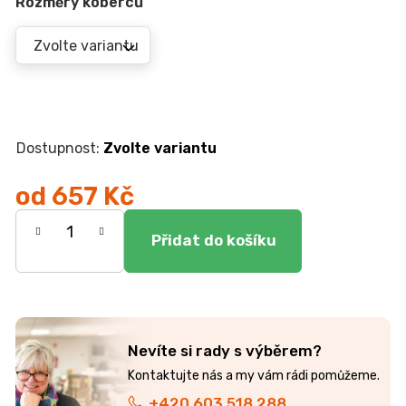
r
Rozměry koberců
u
č
u
j
e
m
e
Zvolte variantu
od
657 Kč
JÍDELNÍ
STŮL
Měrná
TOKIO
20
cena:
090
Kč
Nevíte si rady s výběrem?
+420 603 518 288