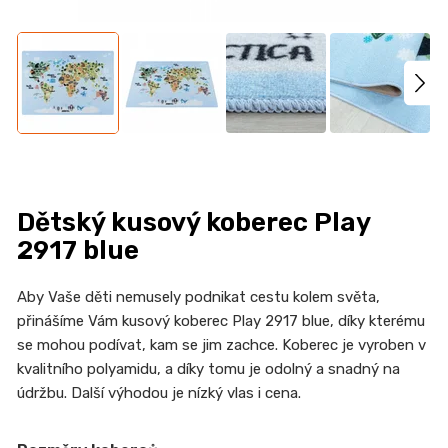
n
a
j
í
t
?
Dětský kusový koberec Play
2917 blue
HLEDAT
Aby Vaše děti nemusely podnikat cestu kolem světa,
přinášíme Vám kusový koberec Play 2917 blue, díky kterému
se mohou podívat, kam se jim zachce. Koberec je vyroben v
D
kvalitního polyamidu, a díky tomu je odolný a snadný na
o
údržbu. Další výhodou je nízký vlas i cena.
p
o