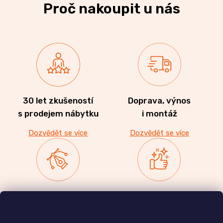
Proč nakoupit u nás
30 let zkušeností
Doprava, výnos
s prodejem nábytku
i montáž
Dozvědět se více
Dozvědět se více
Zakázková výroba
Ověřeno
nábytku
zákazníky
a realizace interiérů