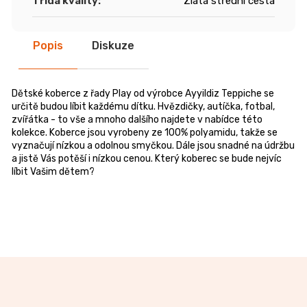
Třída kvality
:
Zlatá střední cesta
Popis
Diskuze
Dětské koberce z řady Play od výrobce Ayyildiz Teppiche se
určitě budou líbit každému dítku. Hvězdičky, autíčka, fotbal,
zvířátka - to vše a mnoho dalšího najdete v nabídce této
kolekce. Koberce jsou vyrobeny ze 100% polyamidu, takže se
vyznačují nízkou a odolnou smyčkou. Dále jsou snadné na údržbu
a jistě Vás potěší i nízkou cenou. Který koberec se bude nejvíc
líbit Vašim dětem?