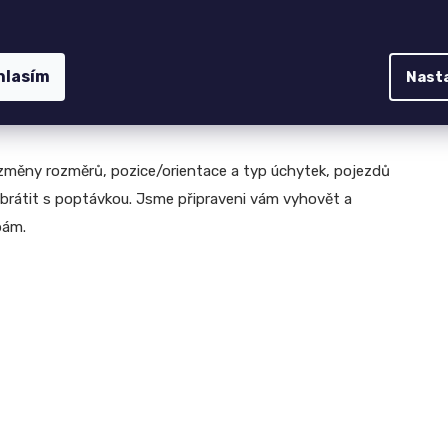
PLUS
,
která přináší praktický úložný prostor a funkční
hlasím
rany. Na výběr ze
14 standardních barevných
Nast
me již smontované z výroby, což vám usnadní montáž
 změny rozměrů, pozice/orientace a typ úchytek, pojezdů
obrátit s poptávkou. Jsme připraveni vám vyhovět a
bám.