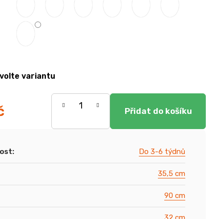
volte variantu
č
ost
:
Do 3-6 týdnů
35,5 cm
90 cm
32 cm