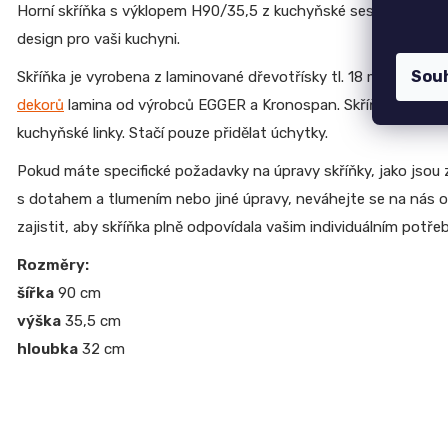
Horní skříňka s výklopem H90/35,5 z kuchyňské sestavy
EKO 
CREATIV
Jídelní stůl TOKIO
design pro vaši kuchyni.
28
20 090 Kč
070
Kč
Sou
Skříňka je vyrobena z laminované dřevotřísky tl. 18 mm, ABS h
Komoda EGON
19 700 Kč
dekorů
lamina od výrobců EGGER a Kronospan. Skříňky dodává
Dubová jídelní židle GOLDA 2
kuchyňské linky. Stačí pouze přidělat úchytky.
5 235 Kč
Pokud máte specifické požadavky na úpravy skříňky, jako jsou
s dotahem a tlumením nebo jiné úpravy, neváhejte se na nás 
zajistit, aby skříňka plně odpovídala vašim individuálním potře
Rozměry:
šířka
90 cm
výška
35,5 cm
hloubka
32 cm