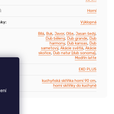
í
:
Horní
ňky
:
Výklopná
Bílá
,
Buk
,
Javor
,
Olše
,
Jasan šedý
,
Dub bělený
,
Dub grande
,
Dub
harmony
,
Dub kansas
,
Dub
sametový
,
Akácie světlá
,
Akácie
skořice
,
Dub natur (dub sonoma)
,
Modřín latte
hyně
:
EKO PLUS
říňky
:
kuchyňská skříňka horní 90 cm
,
horní skříňky do kuchyně
ení