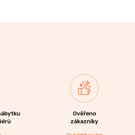
nábytku
Ověřeno
riérů
zákazníky