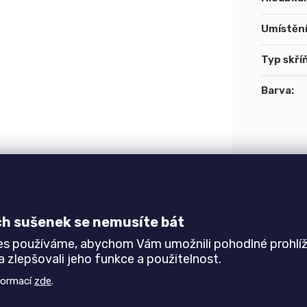
Umístěn
Typ skří
Barva
:
Typ kuc
Horní sk
ch sušenek se nemusíte bát
es používáme, abychom Vám umožnili pohodlné prohlíž
 zlepšovali jeho funkce a použitelnost.
formací
zde
.