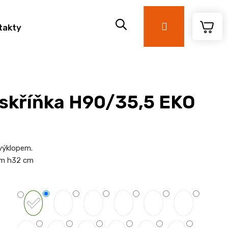
Přihlášení
takty
 skříňka H90/35,5 EKO
 výklopem.
cm h32 cm