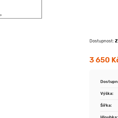
Z
3 650 K
Měrná
cena:
Dostupn
Výška
:
Šířka
:
Hloubka
: