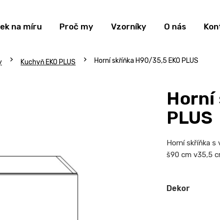
ek na míru
Proč my
Vzorníky
O nás
Kon
Horní skříňka H90/35,5 EKO PLUS
y
Kuchyň EKO PLUS
Horní
PLUS
Horní skříňka s
š90 cm v35,5 
Dekor