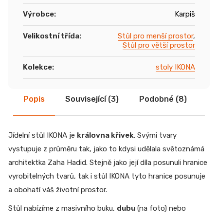
Výrobce
:
Karpiš
Velikostní třída
:
Stůl pro menší prostor
,
Stůl pro větší prostor
Kolekce
:
stoly IKONA
Popis
Související (3)
Podobné (8)
Di
Jídelní stůl IKONA je
královna křivek
. Svými tvary
vystupuje z průměru tak, jako to kdysi udělala světoznámá
architektka Zaha Hadid. Stejně jako její díla posunuli hranice
vyrobitelných tvarů, tak i stůl IKONA tyto hranice posunuje
a obohatí váš životní prostor.
Stůl nabízíme z masivního buku,
dubu
(na foto) nebo