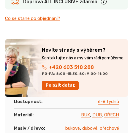
Doprava ALL INCLUSIVE zdarma
Co se stane po objednání?
Nevíte si rady s výběrem?
+420 603 518 288
PO-PÁ: 8:00-15:30, SO: 9:00-11:00
Položit dotaz
Dostupnost
:
6-8 týdnů
Materiál
:
BUK
,
DUB
,
OŘECH
Masiv / dřevo
:
bukové
,
dubové
,
ořechové