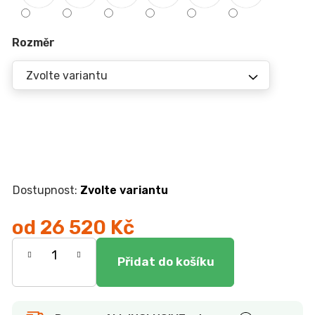
r
u
č
Rozměr
u
j
e
m
e
JÍDELNÍ
STŮL
TOKIO
Zvolte variantu
20
090
Kč
od
26 520 Kč
Měrná
cena: