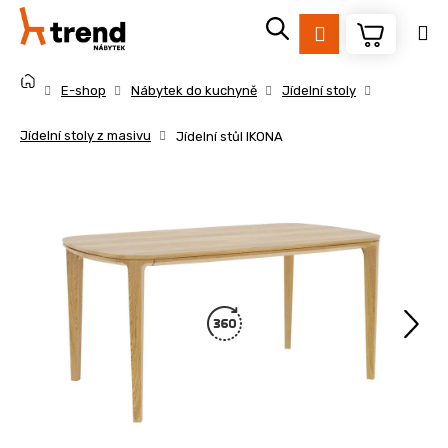
K
Přejít
na
o
Přihlášení
obsah
Zpět
Zpět
š
Domů
í
E-shop
Nábytek do kuchyně
Jídelní stoly
k
C
Jídelní stoly z masivu
Jídelní stůl IKONA
o
p
o
t
ř
e
b
u
j
e
t
e