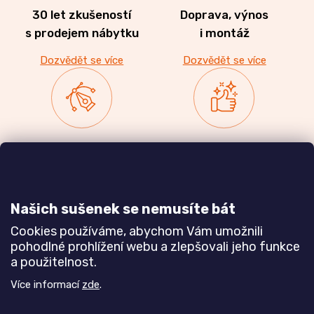
30 let zkušeností
Doprava, výnos
s prodejem nábytku
i montáž
Dozvědět se více
Dozvědět se více
Zakázková výroba
Ověřeno
nábytku
zákazníky
a realizace interiérů
Našich sušenek se nemusíte bát
Dozvědět se více
Dozvědět se více
Cookies používáme, abychom Vám umožnili
pohodlné prohlížení webu a zlepšovali jeho funkce
a použitelnost.
Poznejte nás blíže
Více informací
zde
.