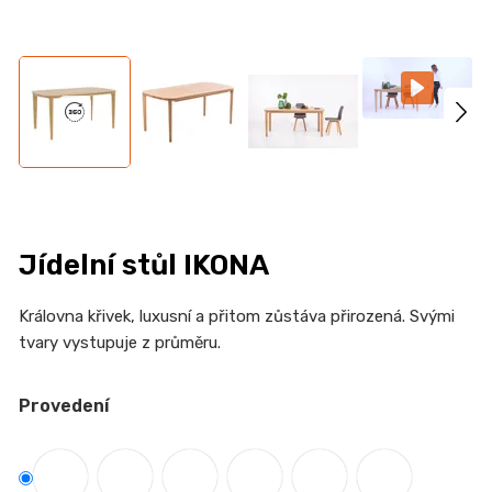
n
a
j
í
t
?
Jídelní stůl IKONA
HLEDAT
Královna křivek, luxusní a přitom zůstáva přirozená. Svými
tvary vystupuje z průměru.
D
Provedení
o
p
o