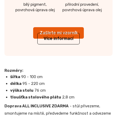
bílý pigment,
přírodní provedení,
povrchová úprava olej
povrchová úprava olej
Zašlete mi vzorník
Více informací
Rozměry:
šířka
90 - 100 cm
délka
95 - 220 cm
výška stolu
76 cm
tloušťka stolového plátu
2,8 cm
Doprava ALL INCLUSIVE ZDARMA
- stůl přivezeme,
smontujeme na místě, předvedeme funkčnost a odvezeme