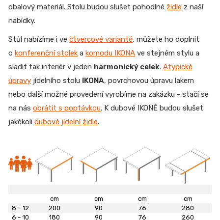
obalový materiál. Stolu budou slušet pohodlné
židle
z naší
nabídky.
Stůl nabízíme i ve
čtvercové variantě
, můžete ho doplnit
o
konferenční stolek
a
komodu IKONA
ve stejném stylu a
sladit tak interiér v jeden
harmonický celek
.
Atypické
úpravy
jídelního stolu
IKONA
, povrchovou úpravu lakem
nebo další možné provedení vyrobíme na zakázku - stačí se
na nás
obrátit s poptávkou
. K dubové IKONĚ budou slušet
jakékoli
dubové jídelní židle
.
cm
cm
cm
cm
8 - 12
200
90
76
280
6 - 10
180
90
76
260